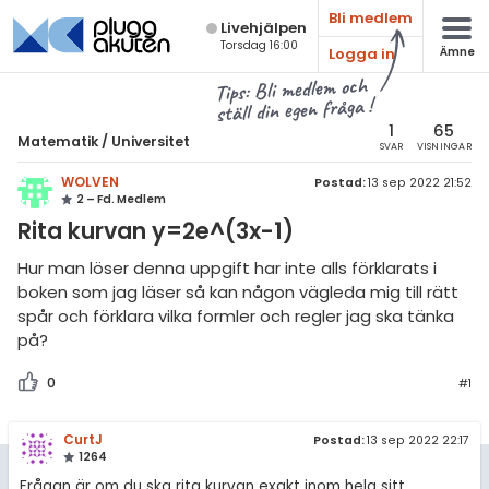
Bli medlem
Live­hjälpen
Torsdag 16:00
Logga in
Ämne
atematik
Alla ämnen
Tips: Bli medlem och
ställ din egen fråga !
Matematik
sik
atematik
1
65
Matematik
/
Universitet
SVAR
VISNINGAR
Alla trådar
emi
Universitet
WOLVEN
Postad:
13 sep 2022 21:52
2 – Fd. Medlem
Alla trådar
skurs 7
ologi
Rita kurvan y=2e^(3x-1)
skurs 8
Envariabelanalys
knik & Bygg
Hur man löser denna uppgift har inte alls förklarats i
skurs 9
boken som jag läser så kan någon vägleda mig till rätt
Flervariabelanalys
rogrammering
spår och förklara vilka formler och regler jag ska tänka
tte 1
Linjär Algebra
på?
venska
tte 2
Sannolikhet och Statistik
0
#1
ngelska
tte 3
Diskret matematik
CurtJ
er språk
Postad:
13 sep 2022 22:17
tte 4
Övrigt
1264
Frågan är om du ska rita kurvan exakt inom hela sitt
tte 5