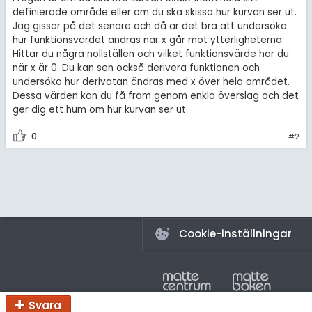
amhällsorientering
Livehjälpen
definierade område eller om du ska skissa hur kurvan ser ut.
för högskolan
Jag gissar på det senare och då är det bra att undersöka
konomi
Topplistor
hur funktionsvärdet ändras när x går mot ytterligheterna.
iversitet
Hittar du några nollställen och vilket funktionsvärde har du
ler ämnen
när x är 0. Du kan sen också derivera funktionen och
Regler
gskoleprovet
undersöka hur derivatan ändras med x över hela området.
riga diskussioner
Dessa värden kan du få fram genom enkla överslag och det
Fy (mattedelen)
För lärare
ger dig ett hum om hur kurvan ser ut.
lmänna diskussioner
4 inloggade
0
#2
Om Pluggakuten
Allmänna villkor
Cookie-inställningar
Svara