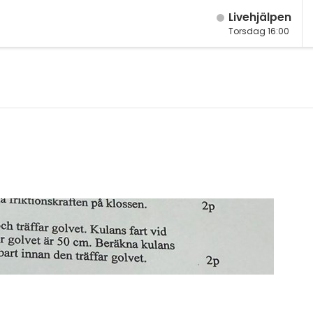
Live­hjälpen
Torsdag 16:00
M
Fy
K
Bi
Te
P
S
E
Fl