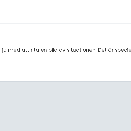
S
E
F
Öv
örja med att rita en bild av situationen. Det är speciell