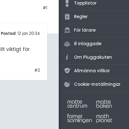
amhällsorientering
Topplistor
#1
konomi
Regler
ler ämnen
För lärare
Postad:
12 jan 20:34
riga diskussioner
8 inloggade
t viktigt för
Om Pluggakuten
#2
Allmänna villkor
Cookie-inställningar