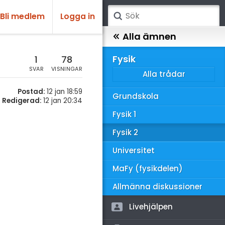
Bli medlem
Logga in
atematik
Alla ämnen
sik
Fysik
1
78
SVAR
VISNINGAR
Alla trådar
emi
Postad:
12 jan 18:59
Grundskola
ologi
Redigerad:
12 jan 20:34
Fysik 1
knik & Bygg
Fysik 2
rogrammering
Universitet
venska
MaFy (fysikdelen)
ngelska
Allmänna diskussioner
er språk
Livehjälpen