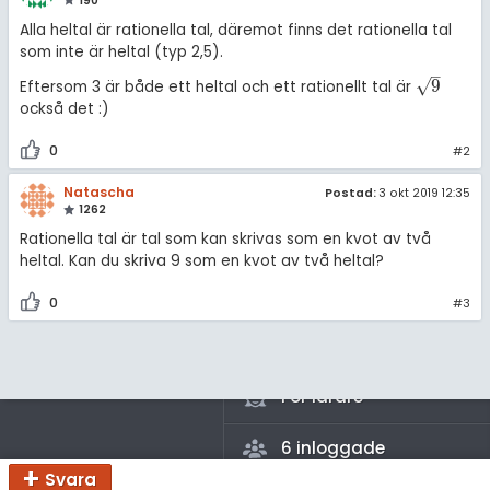
amhällsorientering
190
Alla heltal är rationella tal, däremot finns det rationella tal
Inför högskolan
konomi
som inte är heltal (typ 2,5).
–
Universitet
√
9
Eftersom 3 är både ett heltal och ett rationellt tal är
9
ler ämnen
också det :)
Högskoleprovet
riga diskussioner
0
#2
MaFy (mattedelen)
Natascha
Postad:
3 okt 2019 12:35
Allmänna diskussioner
1262
Rationella tal är tal som kan skrivas som en kvot av två
Livehjälpen
heltal. Kan du skriva 9 som en kvot av två heltal?
Topplistor
0
#3
Regler
För lärare
6 inloggade
Svara