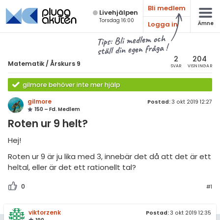
Bli medlem
Live­hjälpen
Torsdag 16:00
Logga in
Ämne
atematik
Alla ämnen
Tips: Bli medlem och
ställ din egen fråga !
sik
Matematik
2
204
Matematik
/
Årskurs 9
SVAR
VISNINGAR
Alla trådar
emi
gilmore behöver inte mer hjälp
Årskurs 7
ologi
gilmore
Postad:
3 okt 2019 12:27
150 – Fd. Medlem
Årskurs 8
knik & Bygg
Roten ur 9 helt?
Årskurs 9
rogrammering
Hej!
Matte 1
Roten ur 9 är ju lika med 3, innebär det då att det är ett
venska
Matte 2
heltal, eller är det ett rationellt tal?
ngelska
Matte 3
0
#1
er språk
Matte 4
viktorzenk
Postad:
3 okt 2019 12:35
Matte 5