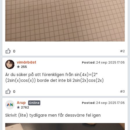
0
#2
vimärbäst
Postad:
24 sep 2025 17:08
255
Är du säker på att förenkligen från sin(4x)=(2*
(2sin(x)cos(x)) borde det inte bli 2sin(2x)cos(2x)
0
#3
Arup
Postad:
24 sep 2025 17:08
Online
2762
Skrivit (lite) tydligare men får dessvärre fel igen