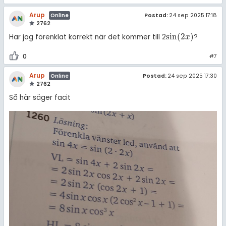
Arup
Postad:
24 sep 2025 17:18
Online
2762
sin
(
2
)
Har jag förenklat korrekt när det kommer till 2
?
sin
(
2
x
)
x
0
#7
Arup
Postad:
24 sep 2025 17:30
Online
2762
Så här säger facit