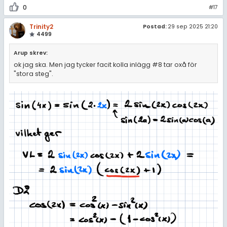
0
#17
Trinity2
Postad:
29 sep 2025 21:20
4499
Arup skrev:
ok jag ska. Men jag tycker facit kolla inlägg #8 tar oxå för
"stora steg".