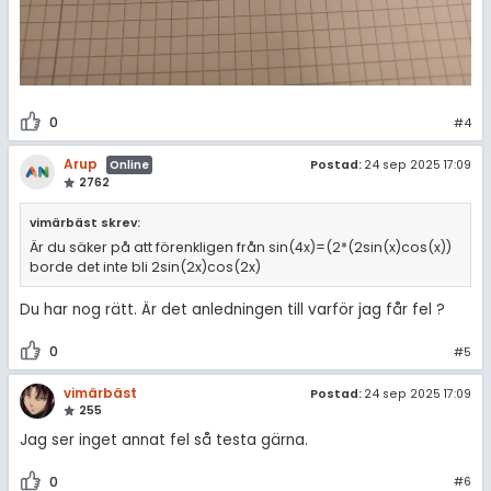
0
#4
Arup
Postad:
24 sep 2025 17:09
Online
2762
vimärbäst skrev:
Är du säker på att förenkligen från sin(4x)=(2*(2sin(x)cos(x))
borde det inte bli 2sin(2x)cos(2x)
Du har nog rätt. Är det anledningen till varför jag får fel ?
0
#5
vimärbäst
Postad:
24 sep 2025 17:09
255
Jag ser inget annat fel så testa gärna.
0
#6