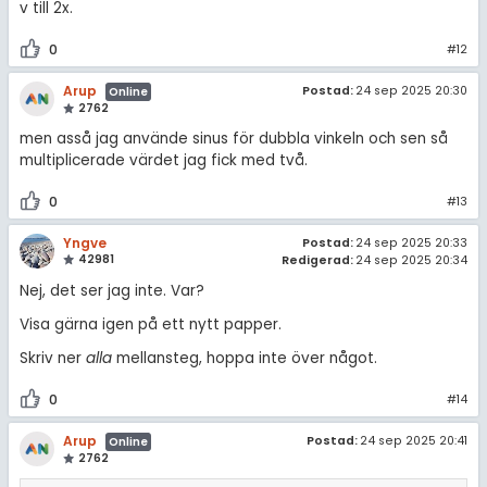
v till 2x.
0
#12
Arup
Postad:
24 sep 2025 20:30
Online
2762
men asså jag använde sinus för dubbla vinkeln och sen så
multiplicerade värdet jag fick med två.
0
#13
Yngve
Postad:
24 sep 2025 20:33
42981
Redigerad:
24 sep 2025 20:34
Nej, det ser jag inte. Var?
Visa gärna igen på ett nytt papper.
Skriv ner
alla
mellansteg, hoppa inte över något.
0
#14
Arup
Postad:
24 sep 2025 20:41
Online
2762