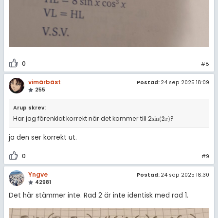
0
#8
vimärbäst
Postad:
24 sep 2025 18:09
255
Arup skrev:
Har jag förenklat korrekt när det kommer till 2
?
sin
(
2
x
)
sin
(
2
)
x
ja den ser korrekt ut.
0
#9
Yngve
Postad:
24 sep 2025 18:30
42981
Det här stämmer inte. Rad 2 är inte identisk med rad 1.