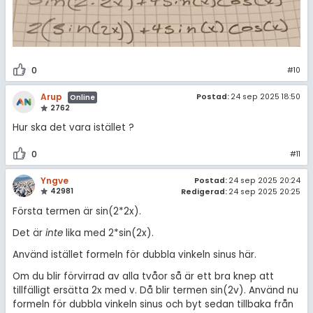
0
#10
Arup
Postad:
24 sep 2025 18:50
Online
2762
Hur ska det vara istället ?
0
#11
Yngve
Postad:
24 sep 2025 20:24
42981
Redigerad:
24 sep 2025 20:25
Första termen är sin(2*2x).
Det är
inte
lika med 2*sin(2x).
Använd istället formeln för dubbla vinkeln sinus här.
Om du blir förvirrad av alla tvåor så är ett bra knep att
tillfälligt ersätta 2x med v. Då blir termen sin(2v). Använd nu
formeln för dubbla vinkeln sinus och byt sedan tillbaka från