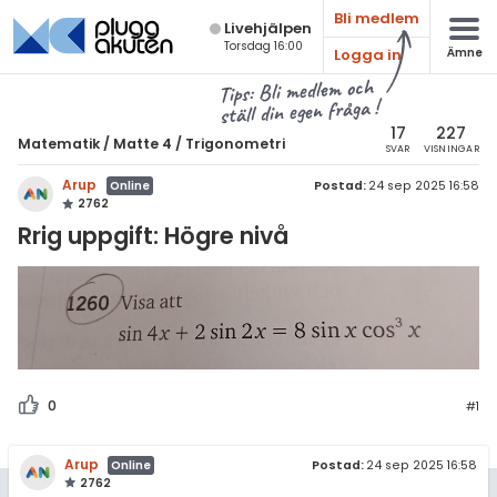
Bli medlem
Live­hjälpen
Torsdag 16:00
Logga in
Ämne
atematik
Alla ämnen
Tips: Bli medlem och
ställ din egen fråga !
Matematik
sik
atematik
17
227
Matematik
/
Matte 4
/
Trigonometri
SVAR
VISNINGAR
Alla trådar
emi
Matte 4
Arup
Postad:
24 sep 2025 16:58
Online
2762
Alla trådar
skurs 7
ologi
Rrig uppgift: Högre nivå
skurs 8
Bevismetoder
knik & Bygg
skurs 9
Trigonometri
rogrammering
tte 1
Derivata
venska
tte 2
Grafer och asymptoter
ngelska
0
#1
tte 3
Integraler och
tillämpningar
er språk
tte 4
Arup
Postad:
24 sep 2025 16:58
Online
Komplexa tal
2762
tte 5