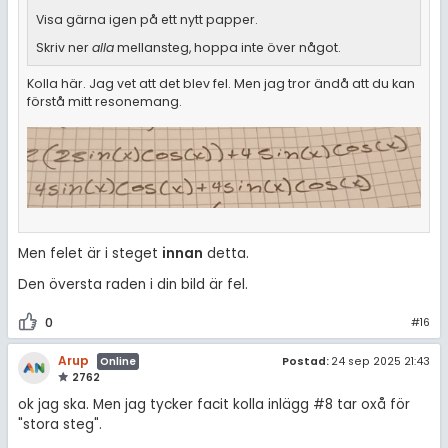
Visa gärna igen på ett nytt papper.
Skriv ner
alla
mellansteg, hoppa inte över något.
Kolla här. Jag vet att det blev fel. Men jag tror ändå att du kan
förstå mitt resonemang.
Men felet är i steget
innan
detta.
Den översta raden i din bild är fel.
0
#16
Arup
Postad:
24 sep 2025 21:43
Online
2762
ok jag ska. Men jag tycker facit kolla inlägg #8 tar oxå för
"stora steg".