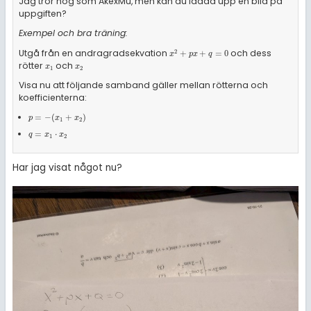
Jag tror nog som AkexMu, men kan du ladda upp en bild på
uppgiften?
Exempel och bra träning:
Utgå från en andragradsekvation
och dess
2
x
2
+
p
x
+
q
=
0
+
+
=
0
x
p
x
q
rötter
och
x
1
x
2
x
x
1
2
Visa nu att följande samband gäller mellan rötterna och
koefficienterna:
p
=
-
(
x
1
+
x
2
)
=
−
(
+
)
p
x
x
1
2
q
=
x
1
·
x
2
=
⋅
q
x
x
1
2
Har jag visat något nu?