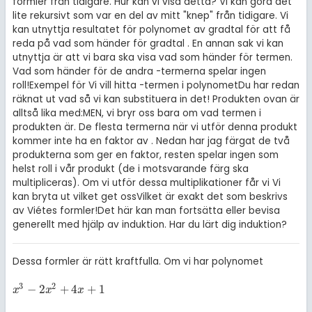
formler från tidigare.
Hur kan vi visa detta?
Vi kan göra det
lite rekursivt som var en del av mitt "knep" från tidigare. Vi
kan utnyttja resultatet för polynomet av gradtal
för att få
reda på vad som händer för gradtal
.
En annan sak vi kan
utnyttja är att vi bara ska visa vad som händer för
termen.
Vad som händer för de andra
-termerna spelar ingen
roll!
Exempel för
Vi vill hitta
-termen i polynomet
Du har redan
räknat ut vad
så vi kan substituera in det! Produkten ovan är
alltså lika med:
MEN, vi bryr oss bara om vad
termen i
produkten är. De flesta termerna när vi utför denna produkt
kommer inte ha en faktor av
. Nedan har jag färgat de två
produkterna som ger en
faktor, resten spelar ingen som
helst roll i vår produkt (de i motsvarande färg ska
multipliceras).
Om vi utför dessa multiplikationer får vi
Vi
kan bryta ut
vilket get oss
Vilket är exakt det som beskrivs
av Viétes formler!
Det här kan man fortsätta eller bevisa
generellt med hjälp av induktion. Har du lärt dig induktion?
Dessa formler är rätt kraftfulla. Om vi har polynomet
3
2
−
2
+
4
+
1
x
3
-
2
x
2
+
4
x
+
1
x
x
x