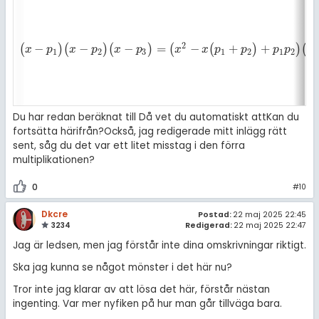
2
−
−
−
=
−
+
+
(
)
(
)
(
)
(
(
)
)
(
(
x
-
p
1
)
(
x
-
p
2
)
(
x
-
p
3
)
=
(
x
2
-
x
(
p
1
+
p
2
)
+
p
1
p
2
)
(
x
-
p
3
)
x
p
x
p
x
p
x
x
p
p
p
p
x
1
2
3
1
2
1
2
Du har redan beräknat
till
Då vet du automatiskt att
Kan du
fortsätta härifrån?
Också, jag redigerade mitt inlägg rätt
sent, såg du det var ett litet misstag i den förra
multiplikationen?
0
#10
Dkcre
Postad:
22 maj 2025 22:45
3234
Redigerad:
22 maj 2025 22:47
Jag är ledsen, men jag förstår inte dina omskrivningar riktigt.
Ska jag kunna se något mönster i det här nu?
Tror inte jag klarar av att lösa det här, förstår nästan
ingenting. Var mer nyfiken på hur man går tillväga bara.