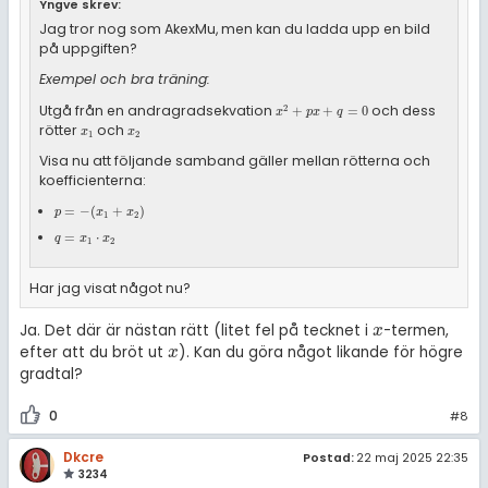
Yngve skrev:
Jag tror nog som AkexMu, men kan du ladda upp en bild
på uppgiften?
Exempel och bra träning:
Utgå från en andragradsekvation
och dess
2
x
2
+
p
x
+
q
=
0
+
+
=
0
x
p
x
q
rötter
och
x
1
x
2
x
x
1
2
Visa nu att följande samband gäller mellan rötterna och
koefficienterna:
p
=
-
(
x
1
+
x
2
)
=
−
(
+
)
p
x
x
1
2
q
=
x
1
·
x
2
=
⋅
q
x
x
1
2
Har jag visat något nu?
Ja. Det där är nästan rätt (litet fel på tecknet i
-termen,
x
x
efter att du bröt ut
). Kan du göra något likande för högre
x
x
gradtal?
0
#8
Dkcre
Postad:
22 maj 2025 22:35
3234