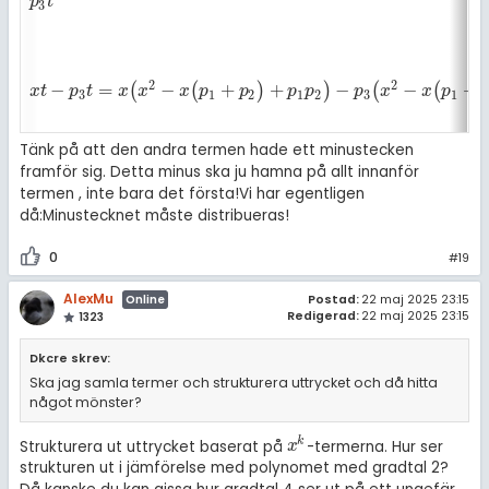
p
3
t
p
t
3
2
2
−
=
−
+
+
−
−
+
(
(
)
)
(
(
x
t
-
p
3
t
=
x
(
x
2
-
x
(
p
1
+
p
2
)
+
p
1
p
2
)
-
p
3
(
x
2
-
x
(
p
1
+
p
2
)
+
p
1
p
2
)
x
t
p
t
x
x
x
p
p
p
p
p
x
x
p
3
1
2
1
2
3
1
Tänk på att den andra termen hade ett minustecken
framför sig. Detta minus ska ju hamna på allt innanför
termen
, inte bara det första!
Vi har egentligen
då:
Minustecknet måste distribueras!
0
#19
AlexMu
Postad:
22 maj 2025 23:15
Online
Redigerad:
22 maj 2025 23:15
1323
Dkcre skrev:
Ska jag samla termer och strukturera uttrycket och då hitta
något mönster?
k
Strukturera ut uttrycket baserat på
-termerna. Hur ser
x
k
x
strukturen ut i jämförelse med polynomet med gradtal 2?