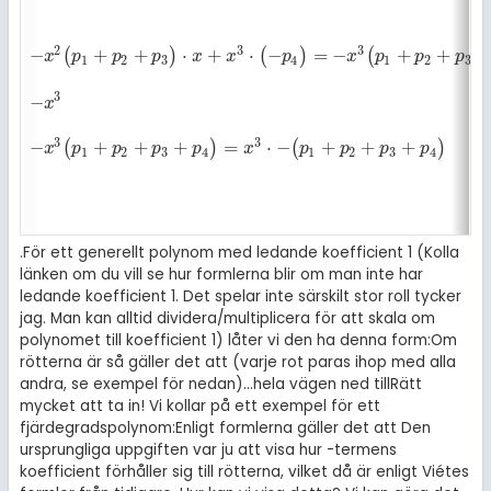
2
3
3
−
+
+
⋅
+
⋅
−
=
−
+
+
(
)
(
)
(
)
-
x
2
(
p
1
+
p
2
+
p
3
)
·
x
+
x
3
·
(
-
p
4
)
=
-
x
3
(
p
1
+
p
2
+
p
3
)
-
x
3
p
4
x
p
p
p
x
x
p
x
p
p
p
1
2
3
4
1
2
3
3
−
-
x
3
x
3
3
−
+
+
+
=
⋅
−
+
+
+
(
)
(
)
-
x
3
(
p
1
+
p
2
+
p
3
+
p
4
)
=
x
3
·
-
(
p
1
+
p
2
+
p
3
+
p
4
)
x
p
p
p
p
x
p
p
p
p
1
2
3
4
1
2
3
4
.
För ett generellt polynom med ledande koefficient 1 (Kolla
länken om du vill se hur formlerna blir om man inte har
ledande koefficient 1. Det spelar inte särskilt stor roll tycker
jag. Man kan alltid dividera/multiplicera för att skala om
polynomet till koefficient 1) låter vi den ha denna form:
Om
rötterna är
så gäller det att
(varje rot paras ihop med alla
andra, se exempel för
nedan)
...
hela vägen ned till
Rätt
mycket att ta in! Vi kollar på ett exempel för ett
fjärdegradspolynom:
Enligt formlerna gäller det att
Den
ursprungliga uppgiften var ju att visa hur
-termens
koefficient förhåller sig till rötterna, vilket då är
enligt Viétes