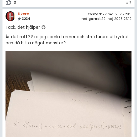
0
#17
Dkcre
Postad:
22 maj 2025 23:11
3234
Redigerad:
22 maj 2025 23:12
Tack, det hjälper 😊
Är det rätt? Ska jag samla termer och strukturera uttrycket
och då hitta något mönster?