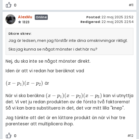
0
#11
AlexMu
Postad:
22 maj 2025 22:52
Online
Redigerad:
22 maj 2025 22:54
1323
Dkcre skrev:
Jag är ledsen, men jag förstår inte dina omskrivningar riktigt.
Ska jag kunna se något mönster i det här nu?
Nej, du ska inte se något mönster direkt.
Iden är att vi redan har beräknat vad
(
−
)
(
−
)
är
(
x
-
p
1
)
(
x
-
p
2
)
x
p
x
p
1
2
(
−
)
(
−
)
(
−
)
När vi ska beräkna
kan vi utnyttja
(
x
-
p
1
)
(
x
-
p
2
)
(
x
-
p
3
)
x
p
x
p
x
p
1
2
3
det. Vi vet ju redan produkten av de första två faktorerna!
Så vi kan bara substituera in det, det var mitt lilla "knep".
Jag tänkte att det är en lättare produkt än när vi har tre
parenteser att multiplicera ihop.
0
#12