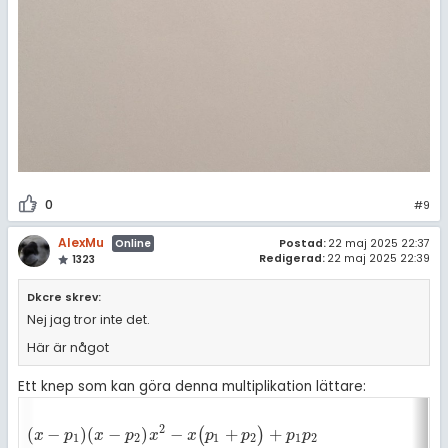
0
#9
AlexMu
Postad:
22 maj 2025 22:37
Online
Redigerad:
22 maj 2025 22:39
1323
Dkcre skrev:
Nej jag tror inte det.
Här är något
Ett knep som kan göra denna multiplikation lättare:
2
(
−
)
(
−
)
−
+
+
(
)
(
x
-
p
1
)
(
x
-
p
2
)
x
2
-
x
(
p
1
+
p
2
)
+
p
1
p
2
x
p
x
p
x
x
p
p
p
p
1
2
1
2
1
2