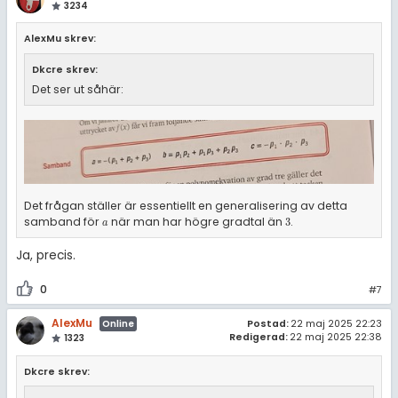
3234
AlexMu skrev:
Dkcre skrev:
Det ser ut såhär:
Det frågan ställer är essentiellt en generalisering av detta
samband för
när man har högre gradtal än
.
a
3
3
a
Ja, precis.
0
#7
AlexMu
Postad:
22 maj 2025 22:23
Online
Redigerad:
22 maj 2025 22:38
1323
Dkcre skrev: