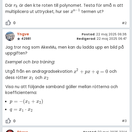
Där
är den k:te roten till polynomet. Testa för små
att
r
k
n
r
n
k
−
1
n
multiplicera ut uttrycket, hur ser
termen ut?
x
n
-
1
x
0
#2
Yngve
Postad:
22 maj 2025 06:38
42981
Redigerad:
22 maj 2025 06:47
Jag tror nog som AkexMu, men kan du ladda upp en bild på
uppgiften?
Exempel och bra träning:
2
+
+
=
0
Utgå från en andragradsekvation
och
x
2
+
p
x
+
q
=
0
x
p
x
q
dess rötter
och
x
1
x
2
x
x
1
2
Visa nu att följande samband gäller mellan rötterna och
koefficienterna:
=
−
(
+
)
p
=
-
(
x
1
+
x
2
)
p
x
x
1
2
=
⋅
q
=
x
1
·
x
2
q
x
x
1
2
0
#3