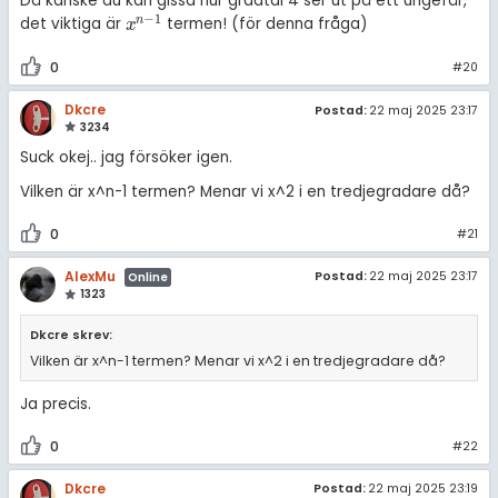
Då kanske du kan gissa hur gradtal 4 ser ut på ett ungefär,
−
1
n
det viktiga är
termen! (för denna fråga)
x
n
-
1
x
0
#20
Dkcre
Postad:
22 maj 2025 23:17
3234
Suck okej.. jag försöker igen.
Vilken är x^n-1 termen? Menar vi x^2 i en tredjegradare då?
0
#21
AlexMu
Postad:
22 maj 2025 23:17
Online
1323
Dkcre skrev:
Vilken är x^n-1 termen? Menar vi x^2 i en tredjegradare då?
Ja precis.
0
#22
Dkcre
Postad:
22 maj 2025 23:19