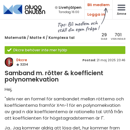
Bli medlem
Live­hjälpen
Torsdag 16:00
Logga in
Ämne
atematik
Alla ämnen
Tips: Bli medlem och
ställ din egen fråga !
Matematik
sik
atematik
29
701
Matematik
/
Matte 4
/
Komplexa tal
SVAR
VISNINGAR
Alla trådar
emi
Matte 4
Dkcre behöver inte mer hjälp
Alla trådar
skurs 7
ologi
Dkcre
Postad:
21 maj 2025 23:46
3234
skurs 8
Bevismetoder
knik & Bygg
Samband m. rötter & koefficient
skurs 9
polynomekvation
Trigonometri
rogrammering
tte 1
Derivata
Hej,
venska
tte 2
"skriv ner en formel för sambandet mellan rötterna och
Grafer och asymptoter
koefficienterna framför X^n-1 för en polynomekvation
ngelska
tte 3
Integraler och
av grad n där koefficienterna är rationella tal. Utfå från
tillämpningar
er språk
att koefficienten för högstagradstermen är 1".
tte 4
Komplexa tal
Ja.. Jag kommer aldrig att lösa det, hur kommer fram
tte 5