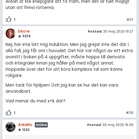
Arean är lite knepigare att få fram, men det är fullt möjligt
utan att finna rötterna.
1
#27
Dkcre
Postad:
30 maj 2025 19:27
3234
Nej, har inte lärt mig induktion. Men jag grejar inte det där i
alla fall, jag får ont i huvudet. Det här var något av ett extra
avsnitt i boken på 4 uppgifter, måste hoppa till derivata
och integraler innan jag håller på med något annat.
Hoppade över det för att köra komplexa tal som känns
roligare.
Men tack för hjälpen! Och jag kan se hur det kan vara
användbart.
Vad menar du med x^k där?
1
#28
AlexMu
Postad:
30 maj 2025 19:38
Online
1323