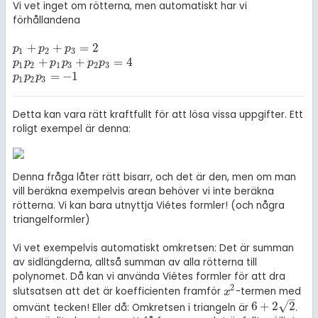
Vi vet inget om rötterna, men automatiskt har vi
förhållandena
+
+
=
2
p
1
+
p
2
+
p
3
=
2
p
p
p
1
2
3
+
+
=
4
p
1
p
2
+
p
1
p
3
+
p
2
p
3
=
4
p
p
p
p
p
p
1
2
1
3
2
3
=
−
1
p
1
p
2
p
3
=
-
1
p
p
p
1
2
3
Detta kan vara rätt kraftfullt för att lösa vissa uppgifter. Ett
roligt exempel är denna:
Denna fråga låter rätt bisarr, och det är den, men om man
vill beräkna exempelvis arean behöver vi inte beräkna
rötterna. Vi kan bara utnyttja Viétes formler! (och några
triangelformler)
Vi vet exempelvis automatiskt omkretsen: Det är summan
av sidlängderna, alltså summan av alla rötterna till
polynomet. Då kan vi använda Viétes formler för att dra
2
slutsatsen att det är koefficienten framför
-termen med
x
2
x
–
√
6
+
2
2
omvänt tecken! Eller då: Omkretsen i triangeln är
.
6
+
2
2