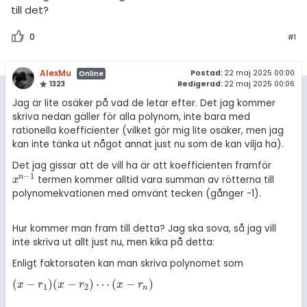
amhällsorientering
till det?
Livehjälpen
för högskolan
konomi
0
#1
Topplistor
iversitet
ler ämnen
AlexMu
gskoleprovet
Postad:
22 maj 2025 00:00
Online
Regler
Redigerad:
22 maj 2025 00:06
1323
riga diskussioner
Fy (mattedelen)
Jag är lite osäker på vad de letar efter. Det jag kommer
För lärare
skriva nedan gäller för alla polynom, inte bara med
lmänna diskussioner
rationella koefficienter (vilket gör mig lite osäker, men jag
kan inte tänka ut något annat just nu som de kan vilja ha).
11 inloggade
Det jag gissar att de vill ha är att koefficienten framför
Om Pluggakuten
−
1
n
termen kommer alltid vara summan av rötterna till
x
n
-
1
x
polynomekvationen med omvänt tecken (gånger -1).
Allmänna villkor
Hur kommer man fram till detta? Jag ska sova, så jag vill
Cookie-inställningar
inte skriva ut allt just nu, men kika på detta:
Enligt faktorsaten kan man skriva polynomet som
(
−
)
(
−
)
⋯
(
−
)
(
x
-
r
1
)
(
x
-
r
2
)
⋯
(
x
-
r
n
)
x
r
x
r
x
r
1
2
n