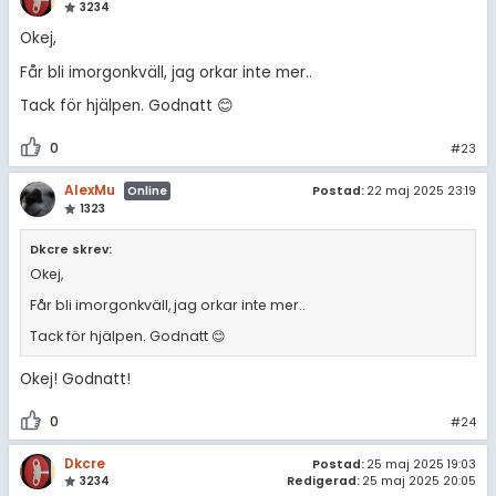
3234
Okej,
Får bli imorgonkväll, jag orkar inte mer..
Tack för hjälpen. Godnatt 😊
0
#23
AlexMu
Postad:
22 maj 2025 23:19
Online
1323
Dkcre skrev:
Okej,
Får bli imorgonkväll, jag orkar inte mer..
Tack för hjälpen. Godnatt 😊
Okej! Godnatt!
0
#24
Dkcre
Postad:
25 maj 2025 19:03
3234
Redigerad:
25 maj 2025 20:05