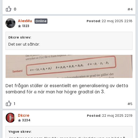
0
#4
AlexMu
Postad:
22 maj 2025 22:18
Online
1323
Dkcre skrev:
Det ser ut såhär:
Det frågan ställer är essentiellt en generalisering av detta
3
samband för
när man har högre gradtal än
.
a
3
a
1
#5
Dkcre
Postad:
22 maj 2025 22:19
3234
Yngve skrev: