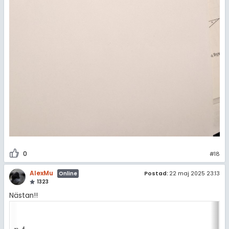
0
#18
AlexMu
Postad:
22 maj 2025 23:13
Online
1323
Nästan!!