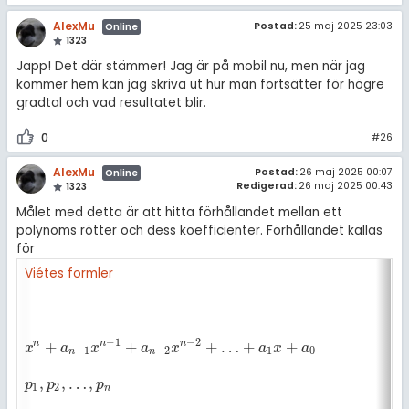
AlexMu
Postad:
25 maj 2025 23:03
Online
1323
Japp! Det där stämmer! Jag är på mobil nu, men när jag
kommer hem kan jag skriva ut hur man fortsätter för högre
gradtal och vad resultatet blir.
0
#26
AlexMu
Postad:
26 maj 2025 00:07
Online
Redigerad:
26 maj 2025 00:43
1323
Målet med detta är att hitta förhållandet mellan ett
polynoms rötter och dess koefficienter. Förhållandet kallas
för
Viétes formler
−
1
−
2
+
+
+
…
+
+
n
n
n
x
n
+
a
n
-
1
x
n
-
1
+
a
n
-
2
x
n
-
2
+
…
+
a
1
x
+
a
0
x
a
x
a
x
a
x
a
−
1
−
2
1
0
n
n
,
,
…
,
p
1
,
p
2
,
…
,
p
n
p
p
p
1
2
n