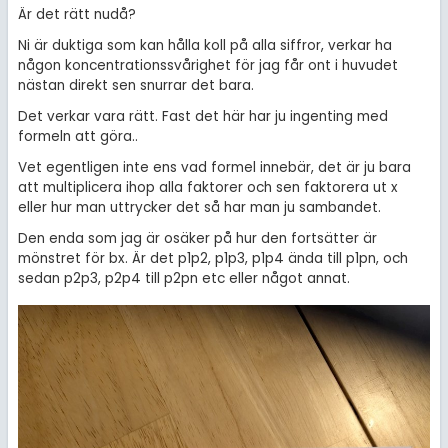
Är det rätt nudå?
Ni är duktiga som kan hålla koll på alla siffror, verkar ha
någon koncentrationssvårighet för jag får ont i huvudet
nästan direkt sen snurrar det bara.
Det verkar vara rätt. Fast det här har ju ingenting med
formeln att göra..
Vet egentligen inte ens vad formel innebär, det är ju bara
att multiplicera ihop alla faktorer och sen faktorera ut x
eller hur man uttrycker det så har man ju sambandet.
Den enda som jag är osäker på hur den fortsätter är
mönstret för bx. Är det p1p2, p1p3, p1p4 ända till p1pn, och
sedan p2p3, p2p4 till p2pn etc eller något annat.