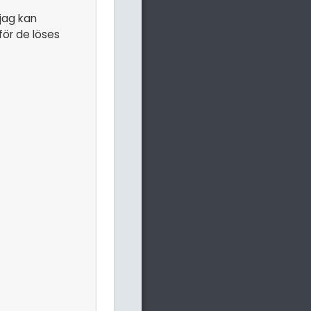
 jag kan
för de löses