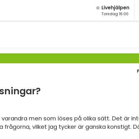
Live­hjälpen
Torsdag 16:00
M
Fy
M
K
År
Bi
År
Te
År
P
sningar?
Ma
S
Ma
E
Ma
varandra men som löses på olika sätt. Det är inte
gorna, vilket jag tycker är ganska konstigt. Dä
Fl
Ma
Ma