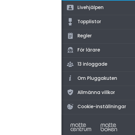
amhällsorientering
Livehjälpen
för högskolan
konomi
Topplistor
iversitet
ler ämnen
gskoleprovet
Regler
riga diskussioner
Fy (mattedelen)
För lärare
lmänna diskussioner
13 inloggade
Om Pluggakuten
Allmänna villkor
Cookie-inställningar