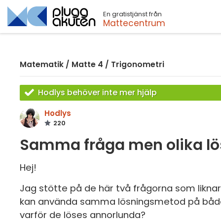
En gratistjänst från
Sök
Mattecentrum
Matematik
/
Matte 4
/
Trigonometri
Hodlys behöver inte mer hjälp
Hodlys
220
Samma fråga men olika lö
Hej!
Jag stötte på de här två frågorna som liknar 
kan använda samma lösningsmetod på båda frå
varför de löses annorlunda?