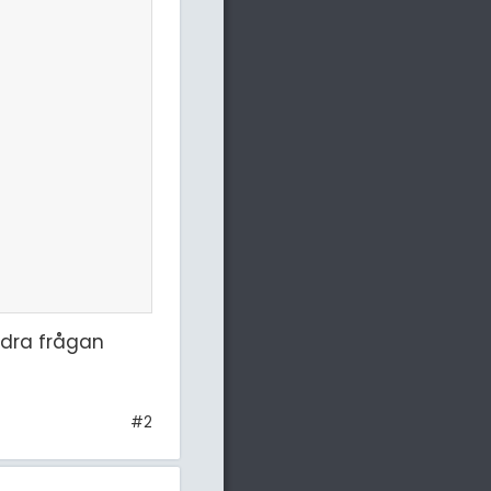
ndra frågan
#2