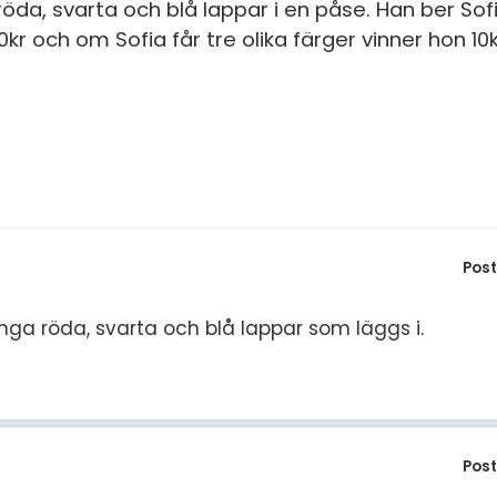
S
öda, svarta och blå lappar i en påse. Han ber Sofi
 och om Sofia får tre olika färger vinner hon 10kr.
In
E
Un
F
Hö
Öv
Ma
Al
Pos
ga röda, svarta och blå lappar som läggs i.
Pos