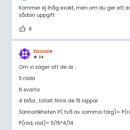
Kommer ej ihåg exakt, men om du ger ett ex
sådan uppgift
0
Elsaasle
24
Om vi säger att de är :
5 röda
6 svarta
4 blåa , totalt finns de 15 lappar
Sannorlikheten P( två av samma färg)= P(röd
P(röd, röd)= 5/15*4/14