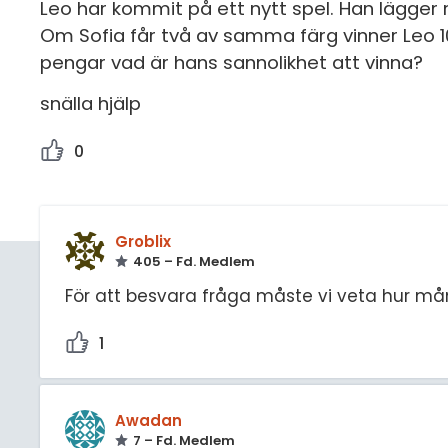
Leo har kommit på ett nytt spel. Han lägger r
Om Sofia får två av samma färg vinner Leo 10kr
pengar vad är hans sannolikhet att vinna?
snälla hjälp
0
Groblix
405 – Fd. Medlem
För att besvara fråga måste vi veta hur mån
1
Awadan
7 – Fd. Medlem