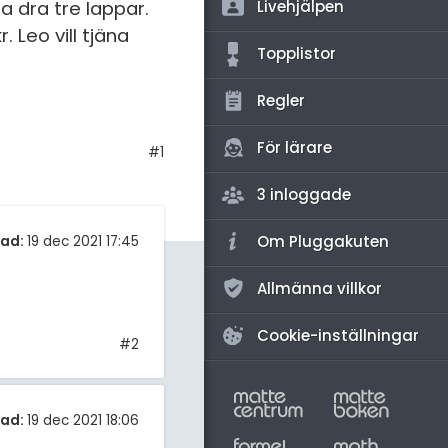
amhällsorientering
a dra tre lappar.
Livehjälpen
 Leo vill tjäna
för högskolan
konomi
Topplistor
iversitet
ler ämnen
Regler
gskoleprovet
riga diskussioner
Fy (mattedelen)
För lärare
#1
lmänna diskussioner
3 inloggade
Om Pluggakuten
tad:
19 dec 2021 17:45
Allmänna villkor
Cookie-inställningar
#2
tad:
19 dec 2021 18:06