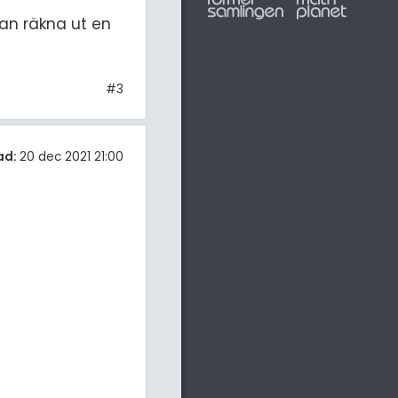
an räkna ut en
#3
ad:
20 dec 2021 21:00