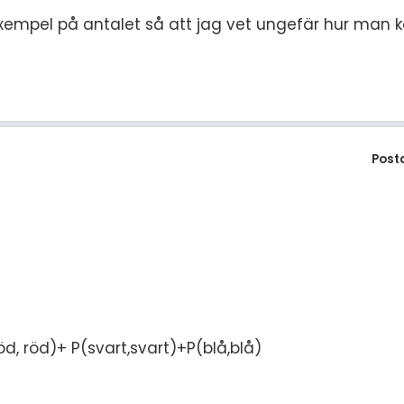
empel på antalet så att jag vet ungefär hur man k
Post
, röd)+ P(svart,svart)+P(blå,blå)