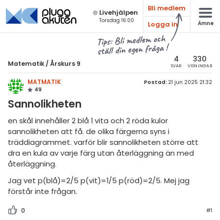
Bli medlem
Live­hjälpen
Torsdag 16:00
Logga in
Ämne
atematik
Alla ämnen
Tips: Bli medlem och
ställ din egen fråga !
sik
Matematik
4
330
Matematik
/
Årskurs 9
SVAR
VISNINGAR
Alla trådar
emi
MATMATIK
Postad:
21 jun 2025 21:32
49
Årskurs 7
ologi
Sannolikheten
Årskurs 8
knik & Bygg
en skål innehåller 2 blå 1 vita och 2 röda kulor
Årskurs 9
sannolikheten att få. de olika färgerna syns i
rogrammering
träddiagrammet. varför blir sannolikheten större att
Matte 1
dra en kula av varje färg utan återläggning än med
venska
återläggning.
Matte 2
ngelska
Jag vet p(blå)=2/5 p(vit)=1/5 p(röd)=2/5. Mej jag
Matte 3
förstår inte frågan.
er språk
Matte 4
0
#1
Matte 5