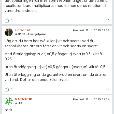
det spelar ingen roll eftersom resonemanget är detsamma,
Om Pluggakuten
resultaten bara multipliceras med 6, men deras relation till
varandra ändras ej.
Allmänna villkor
1
#3
Cookie-inställningar
sictransit
Postad:
21 jun 2025 22:22
3658 – Livehjälpare
Säg att du bara har två kulor (vit och svart) Vad är
sannolikheten att dra först en vit och sedan en svart?
Med återläggning: P(vit)=0,5 gånger P(svart)=0,5. Alltså:
0,25
Utan återläggning: P(vit)=0,5 gånger P(svart)=1. Alltså: 0,5
Utan återläggning är du garanterad en svart om du drar en
vit först. Det är den enda kulan kvar.
1
#4
MATMATIK
Postad:
21 jun 2025 22:24
49
tack