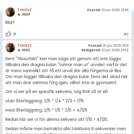
amhällsorientering
Trinity2
Inför högskolan
Postad:
21 jun 2025 21:40
konomi
4503
Universitet
Bild?
ler ämnen
Högskoleprovet
0
#2
riga diskussioner
MaFy (mattedelen)
Trinity2
Postad:
21 jun 2025 21:51
4503
Redigerad:
21 jun 2025 21:52
Allmänna diskussioner
Rent "filosofiskt" kan man säga att genom att inte lägga
tillbaka den dragna kulan "tunnar man ut" urvalet varför det
Livehjälpen
är mera sannolikt att få ett urval där alla färgerna är lika.
Om man lägger tillbaka den dragna kulan finns det ökad risk
Topplistor
att man drar samma färg igen, vilket inte är gynnsamt.
Om vi ser på en specifik sekvens, säg BVR så är slh
Regler
utan återläggning: 2/5 * 1/4 * 2/3 = 1/15
För lärare
med återläggning: 2/5 * 1/5 * 2/5 = 4/125
Redan här ser vi för denna sekvens att 1/15 > 4/125.
7 inloggade
Sedan måste man betrakta alla tänkbara 6 sekvenser men