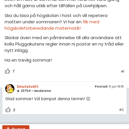
amhällsorientering
och håll gärna utkik efter tillfällen på Livehjälpen.
För lärare
konomi
Ska du läsa på högskolan i höst och vill repetera
matten under sommaren? Vi har en
flik med
3 inloggade
ler ämnen
högskoleförberedande matematik!
riga diskussioner
Om Pluggakuten
Skickar även med en påminnelse till alla användare att
kolla Pluggakutens regler innan ni postar en ny tråd eller
Allmänna villkor
nytt inlägg.
Ha en trevlig sommar!
Cookie-inställningar
7
#1
Smutstvätt
Postad:
9 jun 16:16
23754 – Moderator
Glad sommar! Väl kämpat denna termin! 😊
2
#2