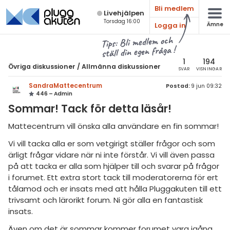
Bli medlem
Live­hjälpen
Torsdag 16:00
Logga in
Ämne
atematik
Alla ämnen
Tips: Bli medlem och
ställ din egen fråga !
sik
Övriga diskussioner
1
194
Övriga diskussioner
/
Allmänna diskussioner
SVAR
VISNINGAR
Alla trådar
emi
SandraMattecentrum
Postad:
9 jun 09:32
446 – Admin
Om skolan
ologi
Sommar! Tack för detta läsår!
Om Pluggakuten.se
knik & Bygg
Mattecentrum vill önska alla användare en fin sommar!
Studieteknik
Vi vill tacka alla er som vetgirigt ställer frågor och som
rogrammering
Allmänna diskussioner
ärligt frågar vidare när ni inte förstår. Vi vill även passa
venska
på att tacka er alla som hjälper till och svarar på frågor
Livehjälpen
i forumet. Ett extra stort tack till moderatorerna för ert
ngelska
tålamod och er insats med att hålla Pluggakuten till ett
Topplistor
trivsamt och lärorikt forum. Ni gör alla en fantastisk
er språk
insats.
Regler
Även om det är sommar kommer forumet vara igång