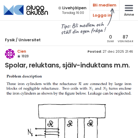
Bli medlem
Live­hjälpen
Torsdag 16:00
Logga in
Ämne
atematik
Alla ämnen
Tips: Bli medlem och
ställ din egen fråga !
sik
Fysik
0
87
Fysik
/
Universitet
SVAR
VISNINGAR
Alla trådar
emi
Cien
Postad:
27 dec 2025 21:46
1323
Grundskola
ologi
Spolar, reluktans, själv-induktans m.m.
Fysik 1
knik & Bygg
Fysik 2
rogrammering
Universitet
venska
MaFy (fysikdelen)
ngelska
Allmänna diskussioner
er språk
Livehjälpen