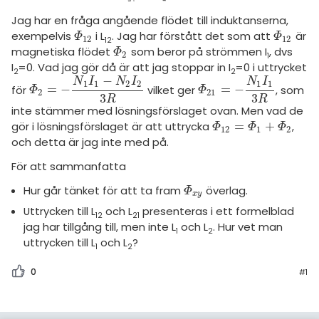
Jag har en fråga angående flödet till induktanserna,
exempelvis
i L
. Jag har förstått det som att
är
Φ
12
Φ
12
Φ
Φ
12
12
12
magnetiska flödet
som beror på strömmen I
, dvs
Φ
2
Φ
2
1
I
=0. Vad jag gör då är att jag stoppar in I
=0 i uttrycket
2
2
−
N
I
N
I
N
I
1
1
2
2
1
1
för
=
−
vilket ger
=
−
, som
Φ
2
=
-
N
1
I
1
-
N
2
I
2
3
R
Φ
21
=
-
N
1
I
1
3
R
Φ
Φ
2
21
3
3
R
R
inte stämmer med lösningsförslaget ovan. Men vad de
gör i lösningsförslaget är att uttrycka
=
+
,
Φ
12
=
Φ
1
+
Φ
2
Φ
Φ
Φ
12
1
2
och detta är jag inte med på.
För att sammanfatta
Hur går tänket för att ta fram
överlag.
Φ
x
y
Φ
x
y
Uttrycken till L
och L
presenteras i ett formelblad
12
21
jag har tillgång till, men inte L
och L
. Hur vet man
1
2
uttrycken till L
och L
?
1
2
0
#1