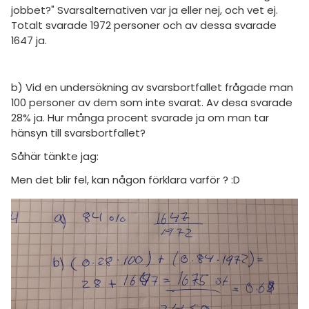
amhällsorientering
Livehjälpen
jobbet?" Svarsalternativen var ja eller nej, och vet ej.
för högskolan
Totalt svarade 1972 personer och av dessa svarade
konomi
Topplistor
1647 ja.
iversitet
ler ämnen
Regler
gskoleprovet
b) Vid en undersökning av svarsbortfallet frågade man
riga diskussioner
Fy (mattedelen)
För lärare
100 personer av dem som inte svarat. Av desa svarade
28% ja. Hur många procent svarade ja om man tar
lmänna diskussioner
hänsyn till svarsbortfallet?
11 inloggade
Såhär tänkte jag:
Om Pluggakuten
Men det blir fel, kan någon förklara varför ? :D
Allmänna villkor
Cookie-inställningar