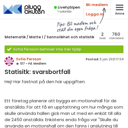
Bli medlem
Live­hjälpen
1
volontär
Logga in
Ämne
atematik
Alla ämnen
Tips: Bli medlem och
ställ din egen fråga !
Matematik
sik
atematik
2
760
Matematik
/
Matte 1
/
Sannolikhet och statistik
SVAR
VISNINGAR
Alla trådar
emi
Universitet
Sofia Persson behöver inte mer hjälp
Alla trådar
skurs 7
ologi
Sofia Persson
Postad:
5 jan 2021 17:04
137 – Fd. Medlem
skurs 8
Envariabelanalys
knik & Bygg
Statisitk: svarsbortfall
skurs 9
Flervariabelanalys
rogrammering
Hej! Har fastnat på den här uppgiften:
tte 1
Linjär Algebra
venska
tte 2
Sannolikhet och Statistik
Ett företag planerar att bygga en motionshall för de
ngelska
tte 3
anställda. För att få en uppfattning om hur många som
Diskret matematik
skulle använda hallen gick man ut med en enkät till alla
er språk
tte 4
Övrigt
de 2450 anställda. Enkätens enda fråga var "Skulle du
använda en motionshall om den fanns i anslutning till
tte 5