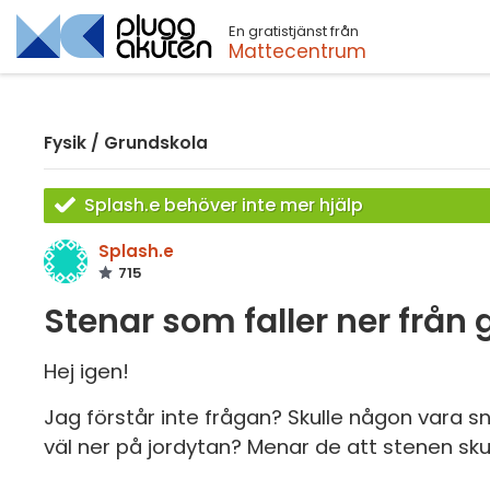
En gratistjänst från
Sök
Mattecentrum
Fysik
/
Grundskola
Splash.e behöver inte mer hjälp
Splash.e
715
Stenar som faller ner från
Hej igen!
Jag förstår inte frågan? Skulle någon vara 
väl ner på jordytan? Menar de att stenen sk