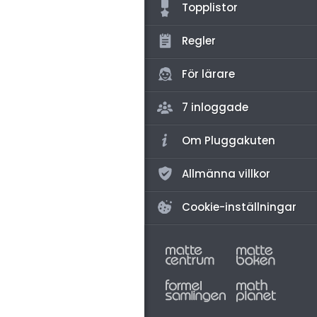
amhällsorientering
Topplistor
konomi
Regler
ler ämnen
För lärare
riga diskussioner
7 inloggade
Om Pluggakuten
Allmänna villkor
Cookie-inställningar