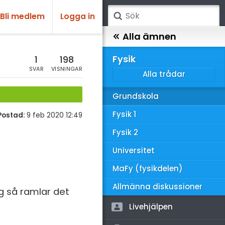
Bli medlem
Logga in
atematik
Alla ämnen
sik
Fysik
1
198
SVAR
VISNINGAR
Alla trådar
emi
Grundskola
ologi
Fysik 1
Postad:
9 feb 2020 12:49
knik & Bygg
Fysik 2
rogrammering
Universitet
venska
MaFy (fysikdelen)
ngelska
Allmänna diskussioner
g så ramlar det
er språk
Livehjälpen