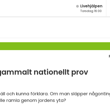
Live­hjälpen
Torsdag 16:00
M
Fy
K
Bi
Te
P
 gammalt nationellt prov
S
E
snäll och kunna förklara. Om man släpper någontin
ulle ramla genom jordens yta?
Fl