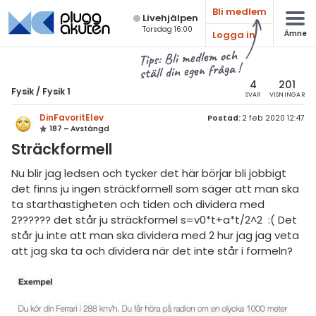
Bli medlem
Live­hjälpen
Torsdag 16:00
Logga in
Ämne
atematik
Alla ämnen
Tips: Bli medlem och
ställ din egen fråga !
sik
Fysik
4
201
Fysik
/
Fysik 1
SVAR
VISNINGAR
Alla trådar
emi
DinFavoritElev
Postad:
2 feb 2020 12:47
187 – Avstängd
Grundskola
ologi
Sträckformell
Fysik 1
knik & Bygg
Nu blir jag ledsen och tycker det här börjar bli jobbigt
Fysik 2
det finns ju ingen sträckformell som säger att man ska
rogrammering
ta starthastigheten och tiden och dividera med
Universitet
2?????? det står ju sträckformel s=v0*t+a*t/2^2 :( Det
venska
står ju inte att man ska dividera med 2 hur jag jag veta
MaFy (fysikdelen)
att jag ska ta och dividera när det inte står i formeln?
ngelska
Allmänna diskussioner
er språk
Livehjälpen