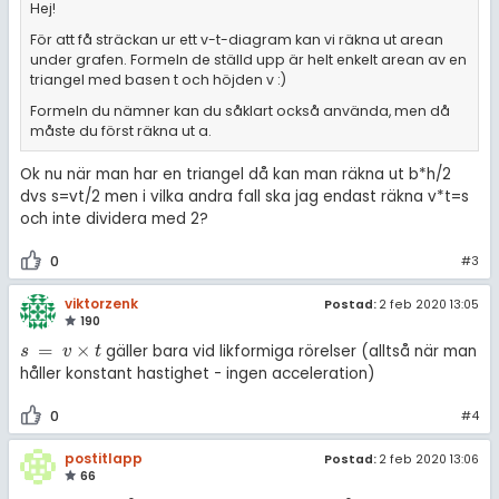
Hej!
För att få sträckan ur ett v-t-diagram kan vi räkna ut arean
under grafen. Formeln de ställd upp är helt enkelt arean av en
triangel med basen t och höjden v :)
Formeln du nämner kan du såklart också använda, men då
måste du först räkna ut a.
Ok nu när man har en triangel då kan man räkna ut b*h/2
dvs s=vt/2 men i vilka andra fall ska jag endast räkna v*t=s
och inte dividera med 2?
0
#3
viktorzenk
Postad:
2 feb 2020 13:05
190
=
×
gäller bara vid likformiga rörelser (alltså när man
s
=
v
×
t
s
v
t
håller konstant hastighet - ingen acceleration)
0
#4
postitlapp
Postad:
2 feb 2020 13:06
66