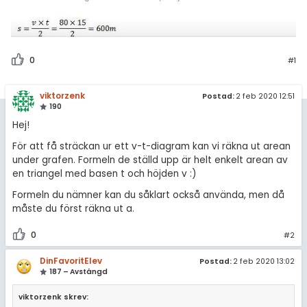
0
#1
viktorzenk
Postad:
2 feb 2020 12:51
190
Hej!
För att få sträckan ur ett v-t-diagram kan vi räkna ut arean
under grafen. Formeln de ställd upp är helt enkelt arean av
en triangel med basen t och höjden v :)
Formeln du nämner kan du såklart också använda, men då
måste du först räkna ut a.
0
#2
DinFavoritElev
Postad:
2 feb 2020 13:02
187 – Avstängd
viktorzenk skrev: