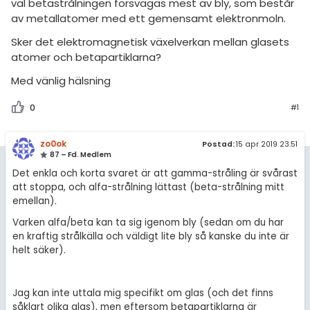
amhällsorientering
väl betastrålningen försvagas mest av bly, som består
Topplistor
av metallatomer med ett gemensamt elektronmoln.
konomi
Regler
Sker det elektromagnetisk växelverkan mellan glasets
atomer och betapartiklarna?
ler ämnen
För lärare
Med vänlig hälsning
riga diskussioner
12 inloggade
0
#1
Om Pluggakuten
zo0ok
Postad:
15 apr 2019 23:51
87 – Fd. Medlem
Allmänna villkor
Det enkla och korta svaret är att gamma-stråling är svårast
att stoppa, och alfa-strålning lättast (beta-strålning mitt
emellan).
Cookie-inställningar
Varken alfa/beta kan ta sig igenom bly (sedan om du har
en kraftig strålkälla och väldigt lite bly så kanske du inte är
helt säker).
Jag kan inte uttala mig specifikt om glas (och det finns
såklart olika glas), men eftersom betapartiklarna är