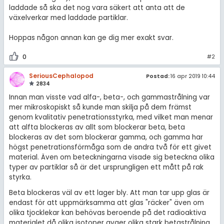
laddade så ska det nog vara säkert att anta att de
växelverkar med laddade partiklar.
Hoppas någon annan kan ge dig mer exakt svar.
0
#2
SeriousCephalopod
Postad:
16 apr 2019 10:44
2834
Innan man visste vad alfa-, beta-, och gammastrålning var
mer mikroskopiskt så kunde man skilja på dem främst
genom kvalitativ penetrationsstyrka, med vilket man menar
att alfta blockeras av allt som blockerar beta, beta
blockeras av det som blockerar gamma, och gamma har
högst penetrationsförmåga som de andra två för ett givet
material. Även om beteckningarna visade sig beteckna olika
typer av partiklar så är det ursprungligen ett mått på rak
styrka.
Beta blockeras väl av ett lager bly. Att man tar upp glas är
endast för att uppmärksamma att glas "räcker" även om
olika tjocklekar kan behövas beroende på det radioaktiva
materialet då olika isotoper avger olika stark betastrålning.