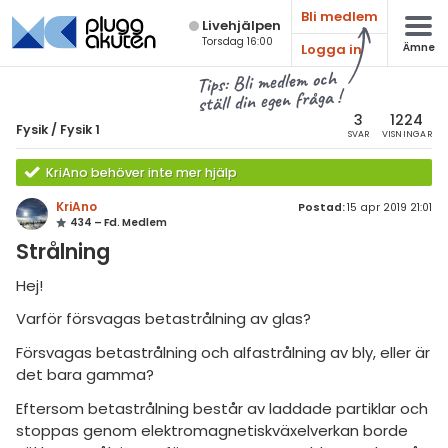
Bli medlem
Live­hjälpen
Torsdag 16:00
Logga in
Ämne
atematik
Alla ämnen
Tips: Bli medlem och
ställ din egen fråga !
sik
Fysik
3
1224
Fysik
/
Fysik 1
SVAR
VISNINGAR
Alla trådar
emi
KriAno behöver inte mer hjälp
Grundskola
ologi
KriAno
Postad:
15 apr 2019 21:01
434 – Fd. Medlem
Fysik 1
knik & Bygg
Strålning
Fysik 2
rogrammering
Hej!
Universitet
Varför försvagas betastrålning av glas?
venska
MaFy (fysikdelen)
Försvagas betastrålning och alfastrålning av bly, eller är
ngelska
Allmänna diskussioner
det bara gamma?
er språk
Eftersom betastrålning består av laddade partiklar och
Livehjälpen
stoppas genom elektromagnetiskväxelverkan borde