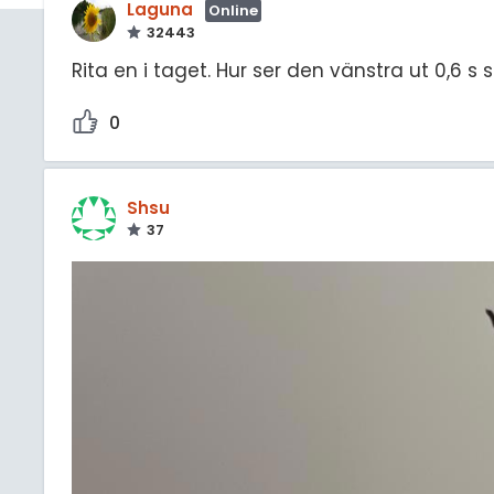
Laguna
Online
32443
Rita en i taget. Hur ser den vänstra ut 0,6 s
0
Shsu
37