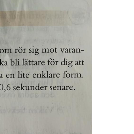
S
E
F
Öv