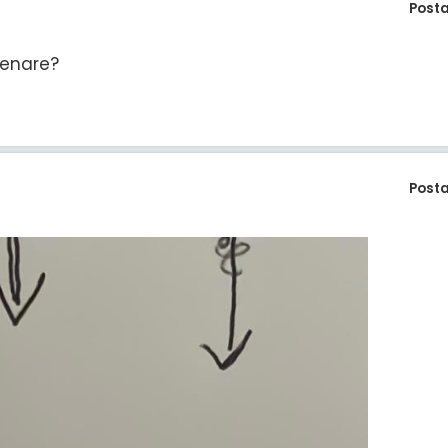
Post
 senare?
Post