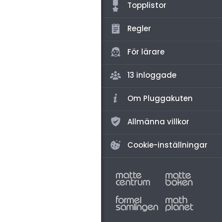
amhällsorientering
Topplistor
konomi
Regler
ler ämnen
För lärare
riga diskussioner
13 inloggade
Om Pluggakuten
Allmänna villkor
Cookie-inställningar