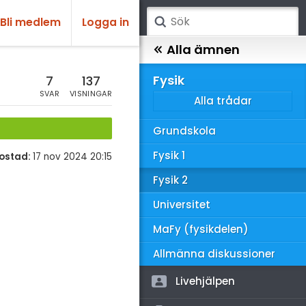
Bli medlem
Logga in
atematik
Alla ämnen
sik
Fysik
7
137
SVAR
VISNINGAR
Alla trådar
emi
Grundskola
ologi
Fysik 1
ostad:
17 nov 2024 20:15
knik & Bygg
Fysik 2
rogrammering
Universitet
venska
MaFy (fysikdelen)
ngelska
Allmänna diskussioner
er språk
Livehjälpen