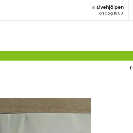
Live­hjälpen
Torsdag 16:00
M
Fy
K
Bi
P
Te
P
S
E
Fl