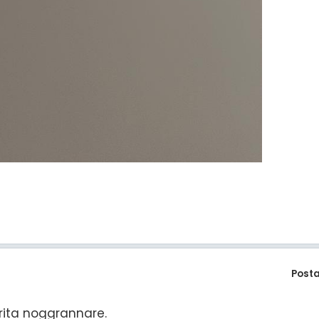
Post
 rita noggrannare.