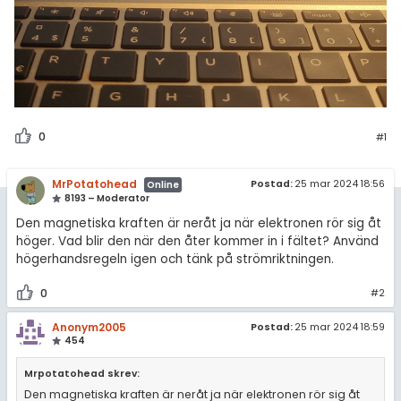
0
#1
MrPotatohead
Postad:
25 mar 2024 18:56
Online
8193 – Moderator
Den magnetiska kraften är neråt ja när elektronen rör sig åt
höger. Vad blir den när den åter kommer in i fältet? Använd
högerhandsregeln igen och tänk på strömriktningen.
0
#2
Anonym2005
Postad:
25 mar 2024 18:59
454
Mrpotatohead skrev:
Den magnetiska kraften är neråt ja när elektronen rör sig åt