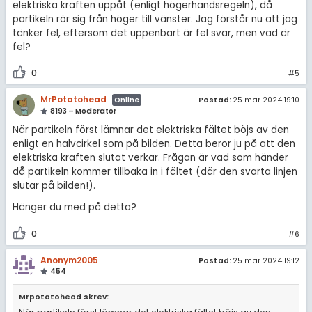
elektriska kraften uppåt (enligt högerhandsregeln), då
partikeln rör sig från höger till vänster. Jag förstår nu att jag
tänker fel, eftersom det uppenbart är fel svar, men vad är
fel?
0
#5
MrPotatohead
Postad:
25 mar 2024 19:10
Online
8193 – Moderator
När partikeln först lämnar det elektriska fältet böjs av den
enligt en halvcirkel som på bilden. Detta beror ju på att den
elektriska kraften slutat verkar. Frågan är vad som händer
då partikeln kommer tillbaka in i fältet (där den svarta linjen
slutar på bilden!).
Hänger du med på detta?
0
#6
Anonym2005
Postad:
25 mar 2024 19:12
454
Mrpotatohead skrev: