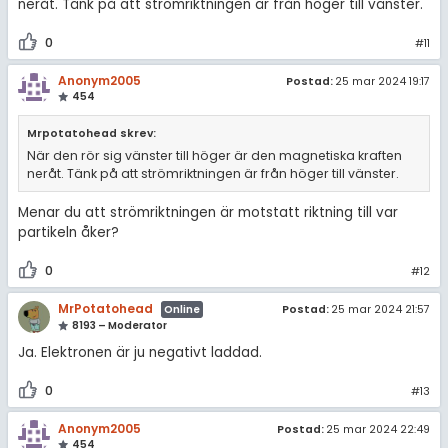
neråt. Tänk på att strömriktningen är från höger till vänster.
0
#11
Anonym2005
Postad:
25 mar 2024 19:17
454
Mrpotatohead skrev:
När den rör sig vänster till höger är den magnetiska kraften
neråt. Tänk på att strömriktningen är från höger till vänster.
Menar du att strömriktningen är motstatt riktning till var
partikeln åker?
0
#12
MrPotatohead
Postad:
25 mar 2024 21:57
Online
8193 – Moderator
Ja. Elektronen är ju negativt laddad.
0
#13
Anonym2005
Postad:
25 mar 2024 22:49
454