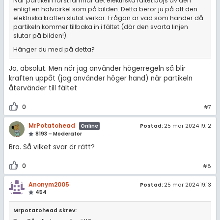
När partikeln först lämnar det elektriska fältet böjs av den
enligt en halvcirkel som på bilden. Detta beror ju på att den
elektriska kraften slutat verkar. Frågan är vad som händer då
partikeln kommer tillbaka in i fältet (där den svarta linjen
slutar på bilden!).
Hänger du med på detta?
Ja, absolut. Men när jag använder högerregeln så blir
kraften uppåt (jag använder höger hand) när partikeln
återvänder till fältet
0
#7
MrPotatohead
Postad:
25 mar 2024 19:12
Online
8193 – Moderator
Bra. Så vilket svar är rätt?
0
#8
Anonym2005
Postad:
25 mar 2024 19:13
454
Mrpotatohead skrev: