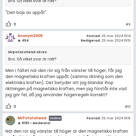
Bra. Så vilket svar är rätt?
"Den böjs av uppåt"
0
#9
Anonym2005
Postad:
25 mar 2024 19:14
454
Redigerad:
25 mar 2024 19:15
Mrpotatohead skrev:
Bra. Så vilket svar är rätt?
Men i fältet när den rör sig från vänster till höger, får jag
den magnetiska kraften uppåt (samma riktning som den
elektriska kraften). Det betyder att jag blandar ihop
riktningen på magnetiska kraften, men jag förstår inte vad
jag gör fel, då jag använder högerregeln korrekt?
0
#10
MrPotatohead
Postad:
25 mar 2024 19:16
Online
8193 – Moderator
När den rör sig vänster till höger är den magnetiska kraften