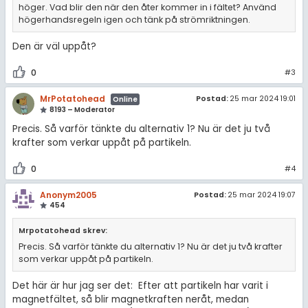
höger. Vad blir den när den åter kommer in i fältet? Använd
högerhandsregeln igen och tänk på strömriktningen.
Den är väl uppåt?
0
#3
MrPotatohead
Postad:
25 mar 2024 19:01
Online
8193 – Moderator
Precis. Så varför tänkte du alternativ 1? Nu är det ju två
krafter som verkar uppåt på partikeln.
0
#4
Anonym2005
Postad:
25 mar 2024 19:07
454
Mrpotatohead skrev:
Precis. Så varför tänkte du alternativ 1? Nu är det ju två krafter
som verkar uppåt på partikeln.
Det här är hur jag ser det: Efter att partikeln har varit i
magnetfältet, så blir magnetkraften neråt, medan