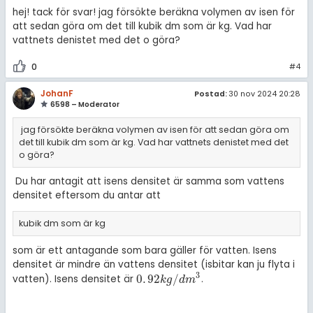
hej! tack för svar! jag försökte beräkna volymen av isen för
att sedan göra om det till kubik dm som är kg. Vad har
vattnets denistet med det o göra?
0
#4
JohanF
Postad:
30 nov 2024 20:28
6598 – Moderator
jag försökte beräkna volymen av isen för att sedan göra om
det till kubik dm som är kg. Vad har vattnets denistet med det
o göra?
Du har antagit att isens densitet är samma som vattens
densitet eftersom du antar att
kubik dm som är kg
som är ett antagande som bara gäller för vatten. Isens
densitet är mindre än vattens densitet (isbitar kan ju flyta i
3
0
.
92
/
vatten). Isens densitet är
.
0
.
92
k
g
/
d
m
3
k
g
d
m