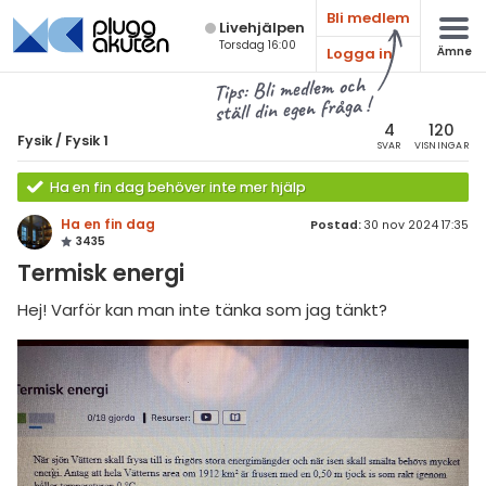
Bli medlem
Live­hjälpen
Torsdag 16:00
Logga in
Ämne
atematik
Alla ämnen
Tips: Bli medlem och
ställ din egen fråga !
sik
Fysik
4
120
Fysik
/
Fysik 1
SVAR
VISNINGAR
Alla trådar
emi
Ha en fin dag behöver inte mer hjälp
Grundskola
ologi
Ha en fin dag
Postad:
30 nov 2024 17:35
3435
Fysik 1
knik & Bygg
Termisk energi
Fysik 2
rogrammering
Hej! Varför kan man inte tänka som jag tänkt?
Universitet
venska
MaFy (fysikdelen)
ngelska
Allmänna diskussioner
er språk
Livehjälpen