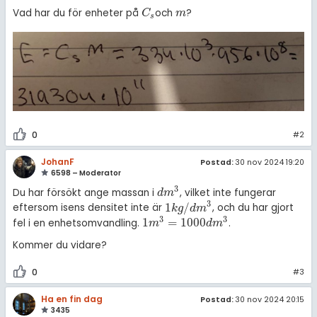
Vad har du för enheter på
och
?
C
s
m
C
m
s
0
#2
JohanF
Postad:
30 nov 2024 19:20
6598 – Moderator
3
Du har försökt ange massan i
, vilket inte fungerar
d
m
3
d
m
3
1
/
eftersom isens densitet inte är
, och du har gjort
1
k
g
/
d
m
3
k
g
d
m
3
3
1
=
1000
fel i en enhetsomvandling.
.
1
m
3
=
1000
d
m
3
m
d
m
Kommer du vidare?
0
#3
Ha en fin dag
Postad:
30 nov 2024 20:15
3435