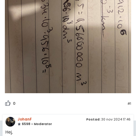
0
#1
JohanF
Postad:
30 nov 2024 17:46
6598 – Moderator
Hej,