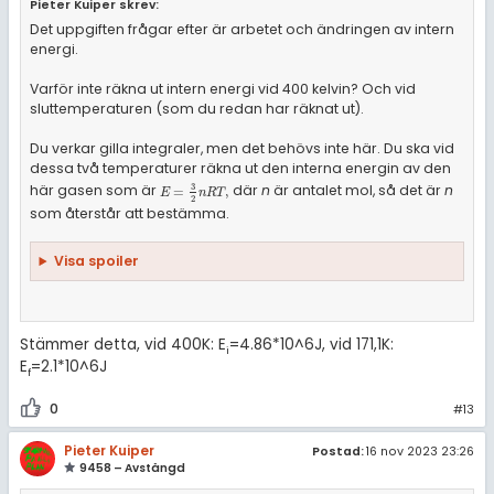
Pieter Kuiper skrev:
Det uppgiften frågar efter är arbetet och ändringen av intern
energi.
Varför inte räkna ut intern energi vid 400 kelvin? Och vid
sluttemperaturen (som du redan har räknat ut).
Du verkar gilla integraler, men det behövs inte här. Du ska vid
dessa två temperaturer räkna ut den interna energin av den
3
här gasen som är
där
n
är antalet mol, så det är
n
E
=
3
2
n
R
T
,
=
,
E
n
R
T
2
som återstår att bestämma.
Visa spoiler
Stämmer detta, vid 400K: E
=4.86*10^6J, vid 171,1K:
i
E
=2.1*10^6J
f
0
#13
Pieter Kuiper
Postad:
16 nov 2023 23:26
9458 – Avstängd