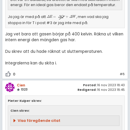
energi. För en ideal gas beror den endast på temperatur.
Ja jag är med på att
, men vad ska jag
Δ
E
=
Δ
Q
+
Δ
W
=
+
Δ
E
Δ
Q
Δ
W
stoppa in för T i post #3 är jag inte med på.
Jag vet bara att gasen börjar på 400 kelvin. Räkna ut vilken
intern energi den mängden gas har.
Du skrev att du hade räknat ut sluttemperaturen.
Integralerna kan du skita i.
0
#8
Cien
Postad:
16 nov 2023 18:43
1323
Redigerad:
16 nov 2023 18:45
Pieter Kuiper skrev:
Cien skrev:
Visa föregående citat