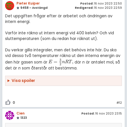
Pieter Kuiper
Postad:
16 nov 2023 22:50
9458 – Avstängd
Redigerad:
16 nov 2023 22:59
Det uppgiften frågar efter är arbetet och ändringen av
intern energi.
Varför inte räkna ut intern energi vid 400 kelvin? Och vid
sluttemperaturen (som du redan har räknat ut).
Du verkar gilla integraler, men det behövs inte här. Du ska
vid dessa två temperaturer räkna ut den interna energin av
3
=
,
den här gasen som är
där
n
är antalet mol, så
E
=
3
2
n
R
T
,
E
n
R
T
2
det är
n
som återstår att bestämma.
Visa spoiler
0
#12
Cien
Postad:
16 nov 2023 23:15
1323