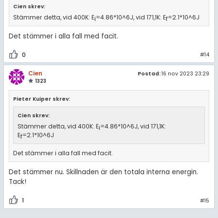
Cien skrev:
Stämmer detta, vid 400K: E
=4.86*10^6J, vid 171,1K: E
=2.1*10^6J
i
f
Det stämmer i alla fall med facit.
0
#14
Cien
Postad:
16 nov 2023 23:29
1323
Pieter Kuiper skrev:
Cien skrev:
Stämmer detta, vid 400K: E
=4.86*10^6J, vid 171,1K:
i
E
=2.1*10^6J
f
Det stämmer i alla fall med facit.
Det stämmer nu. Skillnaden är den totala interna energin.
Tack!
1
#15