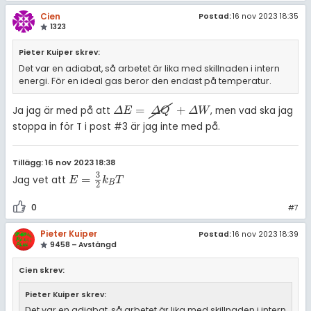
Cien
Postad:
16 nov 2023 18:35
1323
Pieter Kuiper skrev:
Det var en adiabat, så arbetet är lika med skillnaden i intern
energi. För en ideal gas beror den endast på temperatur.
=
+
Ja jag är med på att
, men vad ska jag
Δ
E
=
Δ
Q
+
Δ
W
Δ
E
Δ
Q
Δ
W
stoppa in för T i post #3 är jag inte med på.
Tillägg: 16 nov 2023 18:38
3
=
Jag vet att
E
=
3
2
k
B
T
E
k
T
B
2
0
#7
Pieter Kuiper
Postad:
16 nov 2023 18:39
9458 – Avstängd
Cien skrev:
Pieter Kuiper skrev:
Det var en adiabat, så arbetet är lika med skillnaden i intern