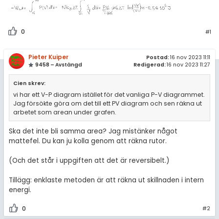
0
#1
Pieter Kuiper
Postad:
16 nov 2023 11:11
9458 – Avstängd
Redigerad:
16 nov 2023 11:27
Cien skrev:
vi har ett V-P diagram istället för det vanliga P-V diagrammet.
Jag försökte göra om det till ett PV diagram och sen räkna ut
arbetet som arean under grafen.
Ska det inte bli samma area? Jag mistänker något
mattefel. Du kan ju kolla genom att räkna rutor.
(Och det står i uppgiften att det är reversibelt.)
Tillägg: enklaste metoden är att räkna ut skillnaden i intern
energi.
0
#2