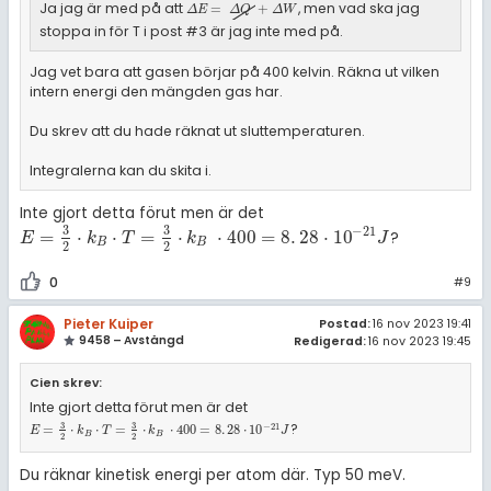
Ja jag är med på att
, men vad ska jag
Δ
E
=
Δ
Q
+
Δ
W
=
+
Δ
E
Δ
Q
Δ
W
stoppa in för T i post #3 är jag inte med på.
Jag vet bara att gasen börjar på 400 kelvin. Räkna ut vilken
intern energi den mängden gas har.
Du skrev att du hade räknat ut sluttemperaturen.
Integralerna kan du skita i.
Inte gjort detta förut men är det
3
3
−
21
=
⋅
⋅
=
⋅
⋅
400
=
8
.
28
⋅
10
?
E
=
3
2
·
k
B
·
T
=
3
2
·
k
B
·
400
=
8
.
28
·
10
-
21
J
E
k
T
k
J
B
B
2
2
0
#9
Pieter Kuiper
Postad:
16 nov 2023 19:41
9458 – Avstängd
Redigerad:
16 nov 2023 19:45
Cien skrev:
Inte gjort detta förut men är det
3
3
?
−
21
E
=
3
2
·
k
B
·
T
=
3
2
·
k
B
·
400
=
8
.
28
·
10
-
21
J
=
⋅
⋅
=
⋅
⋅
400
=
8
.
28
⋅
10
E
k
T
k
J
B
B
2
2
Du räknar kinetisk energi per atom där. Typ 50 meV.