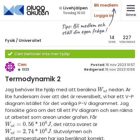
Bli medlem
Live­hjälpen
Torsdag 16:00
Logga in
Ämne
atematik
Alla ämnen
Tips: Bli medlem och
ställ din egen fråga !
sik
Fysik
14
227
Fysik
/
Universitet
SVAR
VISNINGAR
Alla trådar
emi
Cien behöver inte mer hjälp
Grundskola
ologi
Cien
Postad:
16 nov 2023 10:57
1323
Redigerad:
16 nov 2023 10:58
Fysik 1
knik & Bygg
Termodynamik 2
Fysik 2
rogrammering
Jag behöver lite hjälp med att beräkna
nedan. Är
W
u
t
W
u
t
Universitet
lite fundersam över att det är reversibelt, vi har ett V-P
venska
diagram istället för det vanliga P-V diagrammet. Jag
MaFy (fysikdelen)
försökte göra om det till ett PV diagram och sen räkna
ngelska
Allmänna diskussioner
ut arbetet som arean under grafen. Får
6
=
0
.
56
*
10
, det rätta svaret är
W
u
t
=
0
.
56
*
10
6
J
W
J
er språk
u
t
Livehjälpen
6
=
2
.
74
*
10
. Slutvolymen och
W
u
t
=
2
.
74
*
10
6
J
W
J
u
t
sluttemperaturen har jag beräknat korrekt.