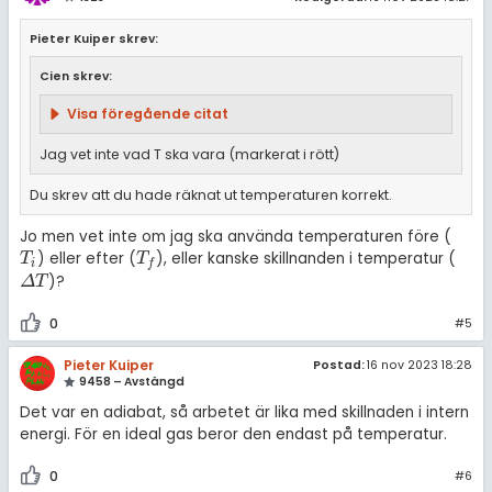
Pieter Kuiper skrev:
Cien skrev:
Visa föregående citat
Jag vet inte vad T ska vara (markerat i rött)
Du skrev att du hade räknat ut temperaturen korrekt.
Jo men vet inte om jag ska använda temperaturen före (
) eller efter (
), eller kanske skillnanden i temperatur (
T
i
T
f
T
T
i
f
)?
Δ
T
Δ
T
0
#5
Pieter Kuiper
Postad:
16 nov 2023 18:28
9458 – Avstängd
Det var en adiabat, så arbetet är lika med skillnaden i intern
energi. För en ideal gas beror den endast på temperatur.
0
#6