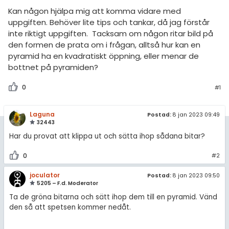
amhällsorientering
Livehjälpen
Kan någon hjälpa mig att komma vidare med
för högskolan
konomi
uppgiften. Behöver lite tips och tankar, då jag förstår
Topplistor
inte riktigt uppgiften. Tacksam om någon ritar bild på
iversitet
ler ämnen
den formen de prata om i frågan, alltså hur kan en
Regler
gskoleprovet
pyramid ha en kvadratiskt öppning, eller menar de
riga diskussioner
bottnet på pyramiden?
Fy (mattedelen)
För lärare
0
#1
lmänna diskussioner
6 inloggade
Laguna
Postad:
8 jan 2023 09:49
Om Pluggakuten
32443
Har du provat att klippa ut och sätta ihop sådana bitar?
Allmänna villkor
0
#2
Cookie-inställningar
joculator
Postad:
8 jan 2023 09:50
5205 – F.d. Moderator
Ta de gröna bitarna och sätt ihop dem till en pyramid. Vänd
den så att spetsen kommer nedåt.