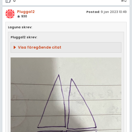
0
#12
Plugga12
Postad:
9 jan 2023 10:49
930
Laguna skrev:
Plugga12 skrev:
Visa föregående citat