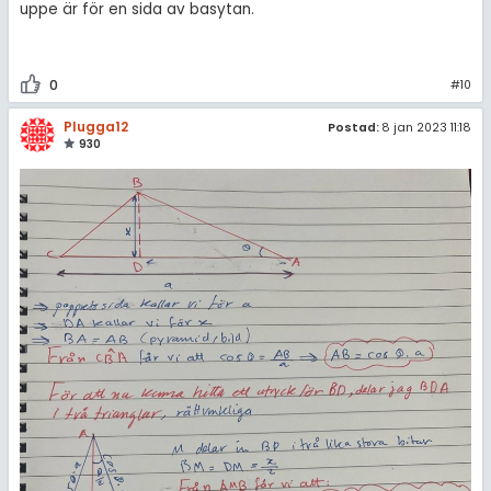
uppe är för en sida av basytan.
0
#10
Plugga12
Postad:
8 jan 2023 11:18
930