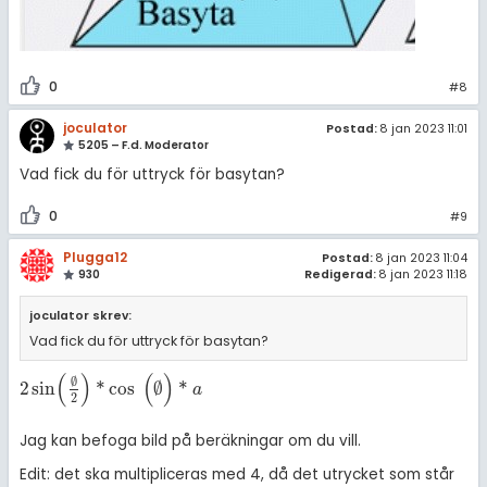
0
#8
joculator
Postad:
8 jan 2023 11:01
5205 – F.d. Moderator
Vad fick du för uttryck för basytan?
0
#9
Plugga12
Postad:
8 jan 2023 11:04
930
Redigerad:
8 jan 2023 11:18
joculator skrev:
Vad fick du för uttryck för basytan?
(
)
(
)
∅
2
sin
*
cos
∅
*
2
sin
(
∅
2
)
*
cos
(
∅
)
*
a
a
2
Jag kan befoga bild på beräkningar om du vill.
Edit: det ska multipliceras med 4, då det utrycket som står