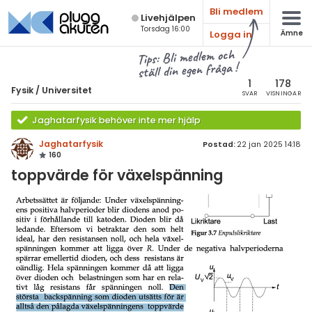
Bli medlem
Live­hjälpen
Torsdag 16:00
Logga in
Ämne
atematik
Alla ämnen
Tips: Bli medlem och
ställ din egen fråga !
sik
Fysik
1
178
Fysik
/
Universitet
SVAR
VISNINGAR
Alla trådar
emi
Jaghatarfysik behöver inte mer hjälp
Grundskola
ologi
Jaghatarfysik
Postad:
22 jan 2025 14:18
160
Fysik 1
knik & Bygg
toppvärde för växelspänning
Fysik 2
rogrammering
Universitet
venska
MaFy (fysikdelen)
ngelska
Allmänna diskussioner
er språk
Livehjälpen