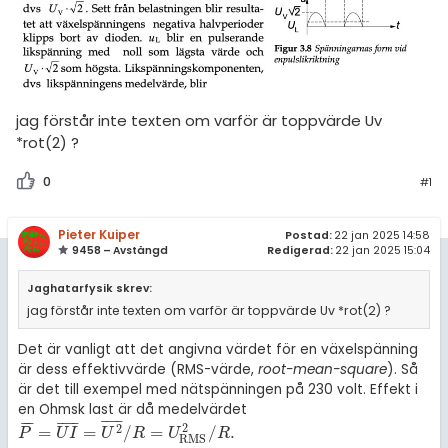
amhällsorientering
Topplistor
konomi
Regler
ler ämnen
För lärare
jag förstår inte texten om varför är toppvärde Uv
riga diskussioner
*rot(2) ?
5 inloggade
0
#1
Om Pluggakuten
Pieter Kuiper
Postad:
22 jan 2025 14:58
Allmänna villkor
9458 – Avstängd
Redigerad:
22 jan 2025 15:04
Jaghatarfysik skrev:
Cookie-inställningar
jag förstår inte texten om varför är toppvärde Uv *rot(2) ?
Det är vanligt att det angivna värdet för en växelspänning
är dess effektivvärde (RMS-värde,
root-mean-square
). Så
är det till exempel med nätspänningen på 230 volt. Effekt i
en Ohmsk last är då medelvärdet
¯
¯
¯
¯
¯
¯
¯
¯
¯
¯
¯
2
=
=
/
=
/
.
2
P
¯
=
U
I
¯
=
U
2
¯
/
R
=
U
R
M
S
2
/
R
.
P
U
I
U
R
U
R
R
M
S