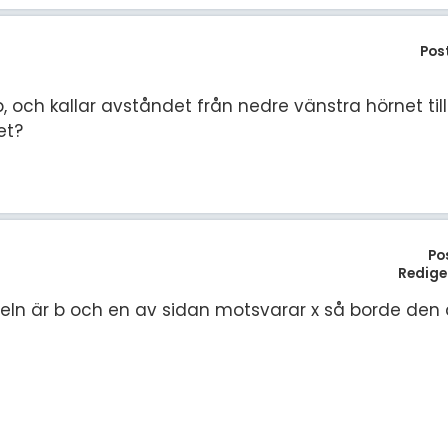
Pos
, och kallar avståndet från nedre vänstra hörnet till P
et?
Po
Redige
geln är b och en av sidan motsvarar x så borde den