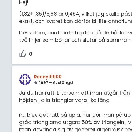
Hej!
(1,32+1,35)/5,88 är 0,454, vilket jag skulle p
exakt, och svaret kan därför bli lite annor
Dessutom, borde inte höjden på de båda två
två linjer som börjar och slutar på samma hö
0
Renny19900
1697 – Avstängd
Ja du har rätt. Eftersom att man utgår från
höjden i alla trianglar vara lika lång.
nu blev det rätt på up a. Hur gör man på up
gråa trianglarna utgöra 50% av triangeln..
man använda sig av generell algebraisk be