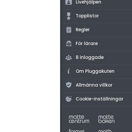
amhällsorientering
Livehjälpen
för högskolan
konomi
Topplistor
iversitet
ler ämnen
Regler
gskoleprovet
riga diskussioner
Fy (mattedelen)
För lärare
lmänna diskussioner
8 inloggade
Om Pluggakuten
Allmänna villkor
Cookie-inställningar