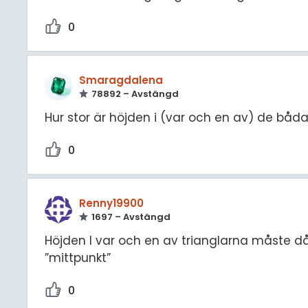
0
Smaragdalena
78892 – Avstängd
Hur stor är höjden i (var och en av) de båda
0
Renny19900
1697 – Avstängd
Höjden I var och en av trianglarna måste då
”mittpunkt”
0