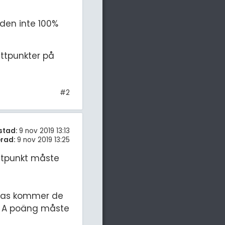
rden inte 100%
ttpunkter på
#2
stad:
9 nov 2019 13:13
rad:
9 nov 2019 13:25
ittpunkt måste
 dras kommer de
få A poäng måste