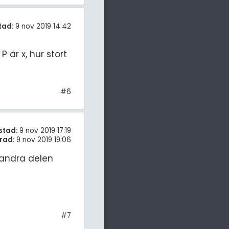
tad:
9 nov 2019 14:42
 är x, hur stort
#6
stad:
9 nov 2019 17:19
rad:
9 nov 2019 19:06
 andra delen
#7