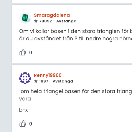
Smaragdalena
78892 – Avstängd
Om vi kallar basen i den stora trianglen för b
är du avståndet från P till nedre högra hörn
0
Renny19900
1697 – Avstängd
om hela triangel basen för den stora trian
vara
b-x
0