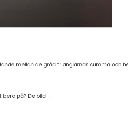
rhållande mellan de gråa trianglarnas summa och he
et bero på? De bild :