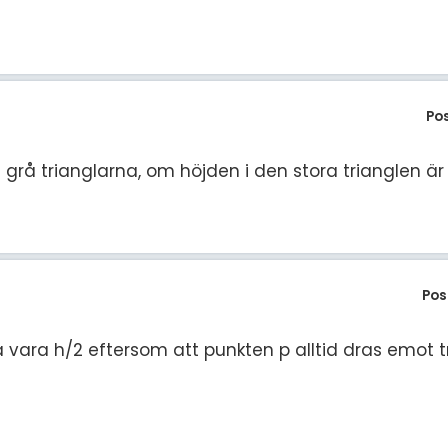
Po
 grå trianglarna, om höjden i den stora trianglen är
Pos
 vara h/2 eftersom att punkten p alltid dras emot t