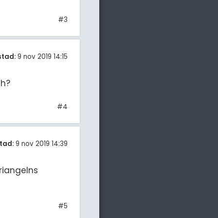
#3
stad:
9 nov 2019 14:15
 h?
#4
tad:
9 nov 2019 14:39
riangelns
#5