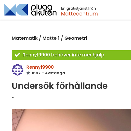
En gratistjänst från
Sök
Mattecentrum
Matematik
/
Matte 1
/
Geometri
Renny19900 behöver inte mer hjälp
Renny19900
1697 – Avstängd
Undersök förhållande
”