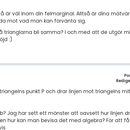
åstå är väl inom din felmarginal. Alltså är dina mätvä
lunda mot vad man kan förvänta sig.
 trianglarna bli samma? I och med att de utgör mi
jd :)
Po
Redige
 triangelns punkt P och drar linjen mot triangelns m
 b? Jag har sett ett mönster att oavsett hur linjen
 Men hur kan man bevisa det med algebra? För att 
vis