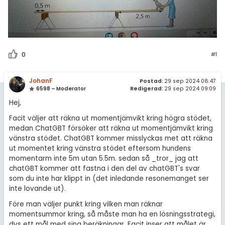
0
#1
JohanF
Postad:
29 sep 2024 08:47
6598 – Moderator
Redigerad:
29 sep 2024 09:09
Hej,
Facit väljer att räkna ut momentjämvikt kring högra stödet,
medan ChatGBT försöker att räkna ut momentjämvikt kring
vänstra stödet. ChatGBT kommer misslyckas met att räkna
ut momentet kring vänstra stödet eftersom hundens
momentarm inte 5m utan 5.5m. sedan så _tror_ jag att
chatGBT kommer att fastna i den del av chatGBT's svar
som du inte har klippt in (det inledande resonemanget ser
inte lovande ut).
Före man väljer punkt kring vilken man räknar
momentsummor kring, så måste man ha en lösningsstrategi,
dvs ett mål med sina beräkningar. Facit inser att målet är