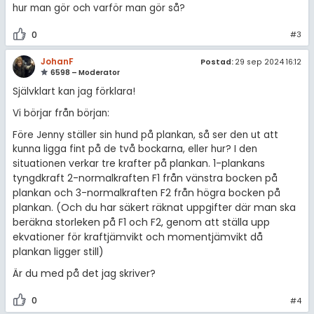
hur man gör och varför man gör så?
0
#3
JohanF
Postad:
29 sep 2024 16:12
6598 – Moderator
Självklart kan jag förklara!
Vi börjar från början:
Före Jenny ställer sin hund på plankan, så ser den ut att
kunna ligga fint på de två bockarna, eller hur? I den
verkar tre krafter på plankan. 1-plankans
situationen
tyngdkraft 2-normalkraften F1 från vänstra bocken på
plankan och 3-normalkraften F2 från högra bocken på
plankan. (Och du har säkert räknat uppgifter där man ska
beräkna storleken på F1 och F2, genom att ställa upp
ekvationer för kraftjämvikt och momentjämvikt då
plankan ligger still)
Är du med på det jag skriver?
0
#4