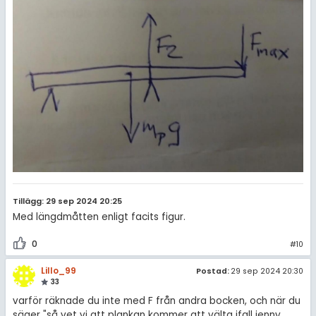
Tillägg: 29 sep 2024 20:25
Med längdmåtten enligt facits figur.
0
#10
Lillo_99
Postad:
29 sep 2024 20:30
33
varför räknade du inte med F från andra bocken, och när du
säger "så vet vi att plankan kommer att välta ifall jenny