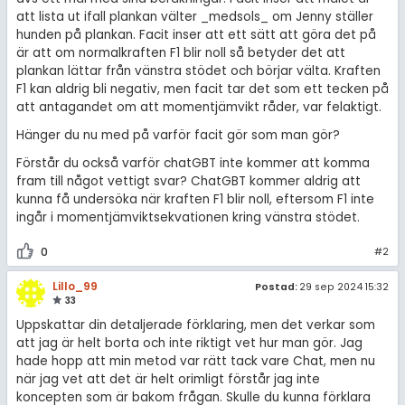
att lista ut ifall plankan välter _medsols_ om Jenny ställer
hunden på plankan. Facit inser att ett sätt att göra det på
är att om normalkraften F1 blir noll så betyder det att
plankan lättar från vänstra stödet och börjar välta. Kraften
F1 kan aldrig bli negativ, men facit tar det som ett tecken på
att antagandet om att momentjämvikt råder, var felaktigt.
Hänger du nu med på varför facit gör som man gör?
Förstår du också varför chatGBT inte kommer att komma
fram till något vettigt svar? ChatGBT kommer aldrig att
kunna få undersöka när kraften F1 blir noll, eftersom F1 inte
ingår i momentjämviktsekvationen kring vänstra stödet.
0
#2
Lillo_99
Postad:
29 sep 2024 15:32
33
Uppskattar din detaljerade förklaring, men det verkar som
att jag är helt borta och inte riktigt vet hur man gör. Jag
hade hopp att min metod var rätt tack vare Chat, men nu
när jag vet att det är helt orimligt förstår jag inte
koncepten som är bakom frågan. Skulle du kunna förklara