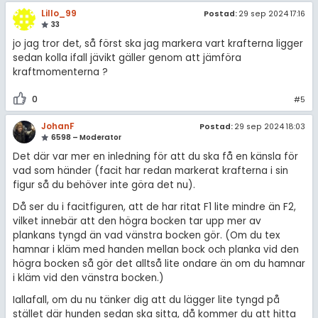
Lillo_99
Postad:
29 sep 2024 17:16
33
jo jag tror det, så först ska jag markera vart krafterna ligger
sedan kolla ifall jävikt gäller genom att jämföra
kraftmomenterna ?
0
#5
JohanF
Postad:
29 sep 2024 18:03
6598 – Moderator
Det där var mer en inledning för att du ska få en känsla för
vad som händer (facit har redan markerat krafterna i sin
figur så du behöver inte göra det nu).
Då ser du i facitfiguren, att de har ritat F1 lite mindre än F2,
vilket innebär att den högra bocken tar upp mer av
plankans tyngd än vad vänstra bocken gör. (Om du tex
hamnar i kläm med handen mellan bock och planka vid den
högra bocken så gör det alltså lite ondare än om du hamnar
i kläm vid den vänstra bocken.)
Iallafall, om du nu tänker dig att du lägger lite tyngd på
stället där hunden sedan ska sitta, då kommer du att hitta