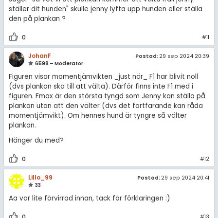
ställer dit hunden" skulle jenny lyfta upp hunden eller ställa
den på plankan ?
0
#11
JohanF
Postad:
29 sep 2024 20:39
6598 – Moderator
Figuren visar momentjämvikten _just när_ F1 har blivit noll
(dvs plankan ska till att välta). Därför finns inte F1 med i
figuren. Fmax är den största tyngd som Jenny kan ställa på
plankan utan att den välter (dvs det fortfarande kan råda
momentjämvikt). Om hennes hund är tyngre så välter
plankan.
Hänger du med?
0
#12
Lillo_99
Postad:
29 sep 2024 20:41
33
Aa var lite förvirrad innan, tack för förklaringen :)
0
#13