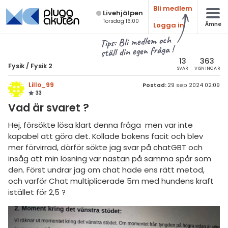
Bli medlem
Live­hjälpen
Torsdag 16:00
Logga in
Ämne
atematik
Alla ämnen
Tips: Bli medlem och
ställ din egen fråga !
sik
Fysik
13
363
Fysik
/
Fysik 2
SVAR
VISNINGAR
Alla trådar
emi
Lillo_99
Postad:
29 sep 2024 02:09
33
Grundskola
ologi
Vad är svaret ?
Fysik 1
knik & Bygg
Hej, försökte lösa klart denna fråga men var inte
Fysik 2
kapabel att göra det. Kollade bokens facit och blev
rogrammering
mer förvirrad, därför sökte jag svar på chatGBT och
Universitet
insåg att min lösning var nästan på samma spår som
venska
den. Först undrar jag om chat hade ens rätt metod,
MaFy (fysikdelen)
och varför Chat multiplicerade 5m med hundens kraft
ngelska
Allmänna diskussioner
istället för 2,5 ?
er språk
Livehjälpen