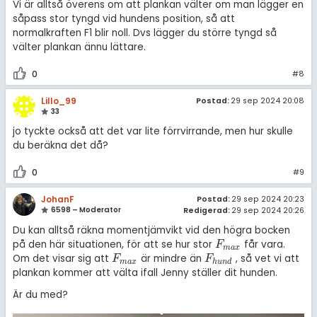
Vi är alltså överens om att plankan välter om man lägger en
såpass stor tyngd vid hundens position, så att
normalkraften F1 blir noll. Dvs lägger du större tyngd så
välter plankan ännu lättare.
0
#8
Lillo_99
Postad:
29 sep 2024 20:08
33
jo tyckte också att det var lite förrvirrande, men hur skulle
du beräkna det då?
0
#9
JohanF
Postad:
29 sep 2024 20:23
6598 – Moderator
Redigerad:
29 sep 2024 20:26
Du kan alltså räkna momentjämvikt vid den högra bocken
på den här situationen, för att se hur stor
får vara.
F
m
a
x
F
m
a
x
Om det visar sig att
är mindre än
, så vet vi att
F
m
a
x
F
h
u
n
d
F
F
m
a
x
h
u
n
d
plankan kommer att välta ifall Jenny ställer dit hunden.
Är du med?