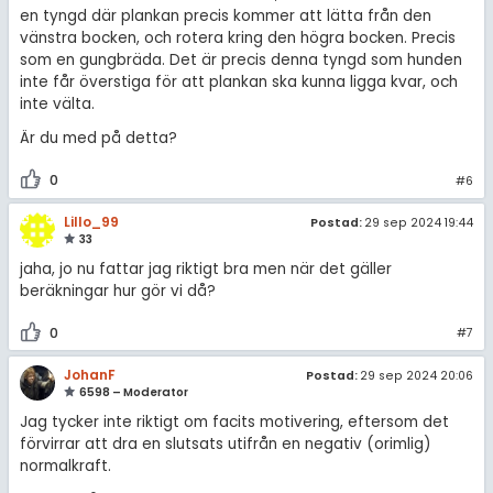
en tyngd där plankan precis kommer att lätta från den
vänstra bocken, och rotera kring den högra bocken. Precis
som en gungbräda. Det är precis denna tyngd som hunden
inte får överstiga för att plankan ska kunna ligga kvar, och
inte välta.
Är du med på detta?
0
#6
Lillo_99
Postad:
29 sep 2024 19:44
33
jaha, jo nu fattar jag riktigt bra men när det gäller
beräkningar hur gör vi då?
0
#7
JohanF
Postad:
29 sep 2024 20:06
6598 – Moderator
Jag tycker inte riktigt om facits motivering, eftersom det
förvirrar att dra en slutsats utifrån en negativ (orimlig)
normalkraft.