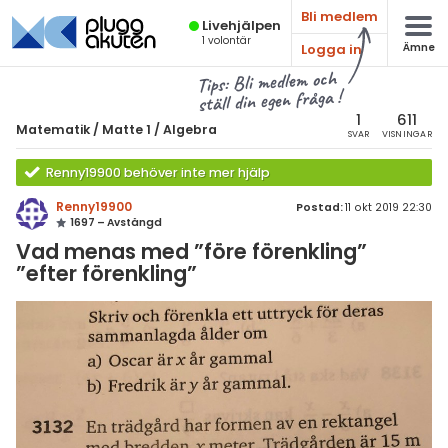
Bli medlem
Live­hjälpen
1
volontär
Logga in
Ämne
atematik
Alla ämnen
Tips: Bli medlem och
ställ din egen fråga !
Matematik
sik
atematik
1
611
Matematik
/
Matte 1
/
Algebra
SVAR
VISNINGAR
Alla trådar
emi
Matte 1
Renny19900 behöver inte mer hjälp
Alla trådar
skurs 7
ologi
Renny19900
Postad:
11 okt 2019 22:30
1697 – Avstängd
skurs 8
Aritmetik
knik & Bygg
Vad menas med ”före förenkling”
skurs 9
”efter förenkling”
Algebra
rogrammering
tte 1
Funktioner
venska
tte 2
Geometri
ngelska
tte 3
Procent
er språk
tte 4
Sannolikhet och statistik
tte 5