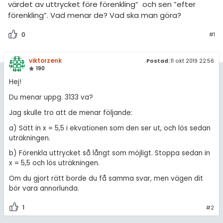
värdet av uttrycket före förenkling” och sen ”efter
förenkling”. Vad menar de? Vad ska man göra?
0
#1
viktorzenk
Postad:
11 okt 2019 22:56
190
Hej!
Du menar uppg. 3133 va?
Jag skulle tro att de menar följande:
a) Sätt in x = 5,5 i ekvationen som den ser ut, och lös sedan
uträkningen.
b) Förenkla uttrycket så långt som möjligt. Stoppa sedan in
x = 5,5 och lös uträkningen.
Om du gjort rätt borde du få samma svar, men vägen dit
bör vara annorlunda.
1
#2