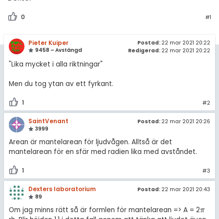
0
#1
Pieter Kuiper
Postad:
22 mar 2021 20:22
9458 – Avstängd
Redigerad:
22 mar 2021 20:22
"Lika mycket i alla riktningar"
Men du tog ytan av ett fyrkant.
1
#2
SaintVenant
Postad:
22 mar 2021 20:26
3999
Arean är mantelarean för ljudvågen. Alltså är det
mantelarean för en sfär med radien lika med avståndet.
1
#3
Dexters laboratorium
Postad:
22 mar 2021 20:43
89
Om jag minns rätt så är formlen för mantelarean => A = 2
π
π