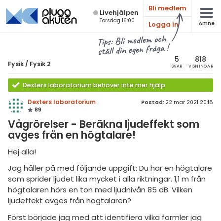
Bli medlem
Live­hjälpen
Torsdag 16:00
Logga in
Ämne
atematik
Alla ämnen
Tips: Bli medlem och
ställ din egen fråga !
sik
Fysik
5
818
Fysik
/
Fysik 2
SVAR
VISNINGAR
Alla trådar
emi
Dexters laboratorium behöver inte mer hjälp
Grundskola
ologi
Dexters laboratorium
Postad:
22 mar 2021 20:18
89
Fysik 1
knik & Bygg
Vågrörelser - Beräkna ljudeffekt som
Fysik 2
avges från en högtalare!
rogrammering
Universitet
Hej alla!
venska
MaFy (fysikdelen)
Jag håller på med följande uppgift: Du har en högtalare
som sprider ljudet lika mycket i alla riktningar. 1,1 m från
ngelska
Allmänna diskussioner
högtalaren hörs en ton med ljudnivån 85 dB. Vilken
er språk
ljudeffekt avges från högtalaren?
Livehjälpen
Först började jag med att identifiera vilka formler jag