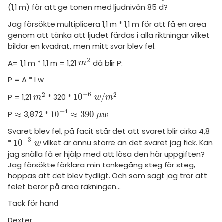
(1,1 m) för att ge tonen med ljudnivån 85 d?
Jag försökte multiplicera 1,1 m * 1,1 m för att få en area
genom att tänka att ljudet färdas i alla riktningar vilket
bildar en kvadrat, men mitt svar blev fel.
2
A= 1,1 m * 1,1 m = 1,21
då blir P:
m
2
m
P = A * I w
−
6
2
2
10
/
P = 1,21
* 320 *
m
2
10
-
6
w
/
m
2
m
w
m
−
4
≈
10
≈
390
P
3,872 *
≈
10
-
4
≈
390
μ
w
μ
w
Svaret blev fel, på facit står det att svaret blir cirka 4,8
−
3
10
*
vilket är ännu större än det svaret jag fick. Kan
10
-
3
w
w
jag snälla få er hjälp med att lösa den här uppgiften?
Jag försökte förklara min tankegång steg för steg,
hoppas att det blev tydligt. Och som sagt jag tror att
felet beror på area räkningen...
Tack för hand
Dexter