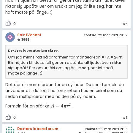
rh. Blir höjden 1,1 i detta fall genom att tänka att ljudet även
riktar sig uppåt? Ber om ursäkt om jag är lite seg, har inte
haft matte på länge.. :)
0
#4
SaintVenant
Postad:
22 mar 2021 20:52
3999
Dexters laboratorium skrev:
Om jag minns rätt så är formlen för mantelarean => A = 2
rh.
π
π
Blir höjden 1,1 i detta fall genom att tänka att ljudet även riktar
sig uppåt? Ber om ursäkt om jag är lite seg, har inte haft
matte på länge.. :)
Det där är mantelarean för en cylinder. Du ser i formeln du
använder att du först har omkretsen hos en cirkel som du
sedan multiplicerar med höjden på cylindern.
2
=
4
Formeln för en sfär är
.
A
=
4
π
r
2
A
π
r
0
#5
Dexters laboratorium
Postad:
22 mar 2021 21:03