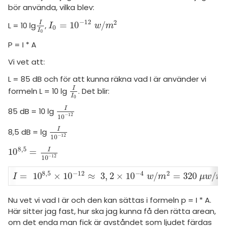
amhällsorientering
Topplistor
bör använda, vilka blev:
konomi
−
12
2
I
=
10
/
L = 10 lg
I
I
0
,
I
0
=
10
-
12
w
/
m
2
I
w
m
0
Regler
I
0
ler ämnen
P = I * A
För lärare
Vi vet att:
riga diskussioner
11 inloggade
L = 85 dB och för att kunna räkna vad I är använder vi
I
formeln L = 10 lg
. Det blir:
I
I
0
I
0
Om Pluggakuten
I
85 dB = 10 lg
I
10
-
12
−
12
10
Allmänna villkor
I
8,5 dB = lg
I
10
-
12
−
12
10
Cookie-inställningar
8
,
5
I
10
=
10
8
,
5
=
I
10
-
12
−
12
10
8
,
5
−
12
−
4
2
=
10
×
10
≈
3
,
2
×
10
/
=
320
/
I
=
10
8
,
5
×
10
-
12
≈
3
,
2
×
10
-
4
w
/
m
2
=
320
μ
w
/
m
I
w
m
μ
w
m
Nu vet vi vad I är och den kan sättas i formeln p = I * A.
Här sitter jag fast, hur ska jag kunna få den rätta arean,
om det enda man fick är avståndet som ljudet färdas