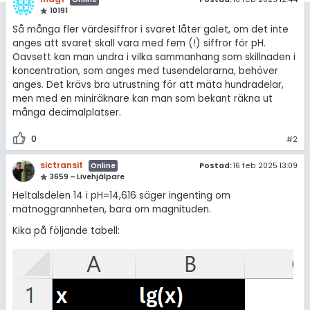
amhällsorientering
10191
Regler
konomi
Så många fler värdesiffror i svaret låter galet, om det inte
anges att svaret skall vara med fem (!) siffror för pH.
För lärare
Oavsett kan man undra i vilka sammanhang som skillnaden i
ler ämnen
koncentration, som anges med tusendelararna, behöver
13 inloggade
anges. Det krävs bra utrustning för att mäta hundradelar,
riga diskussioner
men med en miniräknare kan man som bekant räkna ut
Om Pluggakuten
många decimalplatser.
0
#2
Allmänna villkor
sictransit
Postad:
16 feb 2025 13:09
Online
Cookie-inställningar
3659 – Livehjälpare
Heltalsdelen 14 i pH=14,616 säger ingenting om
mätnoggrannheten, bara om magnituden.
Kika på följande tabell: