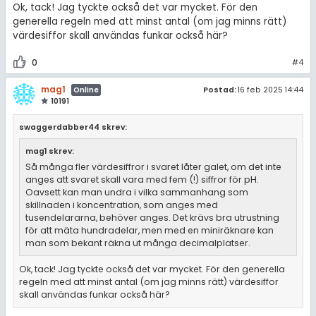
Ok, tack! Jag tyckte också det var mycket. För den
generella regeln med att minst antal (om jag minns rätt)
värdesiffor skall användas funkar också här?
0
#4
mag1
Postad:
16 feb 2025 14:44
Online
10191
swaggerdabber44 skrev:
mag1 skrev:
Så många fler värdesiffror i svaret låter galet, om det inte
anges att svaret skall vara med fem (!) siffror för pH.
Oavsett kan man undra i vilka sammanhang som
skillnaden i koncentration, som anges med
tusendelararna, behöver anges. Det krävs bra utrustning
för att mäta hundradelar, men med en miniräknare kan
man som bekant räkna ut många decimalplatser.
Ok, tack! Jag tyckte också det var mycket. För den generella
regeln med att minst antal (om jag minns rätt) värdesiffor
skall användas funkar också här?