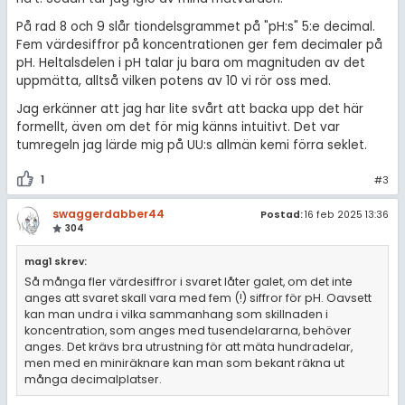
På rad 8 och 9 slår tiondelsgrammet på "pH:s" 5:e decimal.
Fem värdesiffror på koncentrationen ger fem decimaler på
pH. Heltalsdelen i pH talar ju bara om magnituden av det
uppmätta, alltså vilken potens av 10 vi rör oss med.
Jag erkänner att jag har lite svårt att backa upp det här
formellt, även om det för mig känns intuitivt. Det var
tumregeln jag lärde mig på UU:s allmän kemi förra seklet.
1
#3
swaggerdabber44
Postad:
16 feb 2025 13:36
304
mag1 skrev:
Så många fler värdesiffror i svaret låter galet, om det inte
anges att svaret skall vara med fem (!) siffror för pH. Oavsett
kan man undra i vilka sammanhang som skillnaden i
koncentration, som anges med tusendelararna, behöver
anges. Det krävs bra utrustning för att mäta hundradelar,
men med en miniräknare kan man som bekant räkna ut
många decimalplatser.