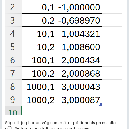
Säg att jag har en våg som mäter på tiondels gram, eller
nå't. Sedan tar jag lg10 av mina mätvärden.