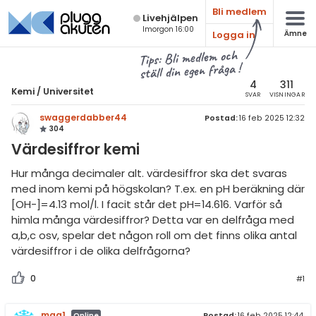
Bli medlem
Live­hjälpen
Imorgon 16:00
Logga in
Ämne
atematik
Alla ämnen
Tips: Bli medlem och
ställ din egen fråga !
sik
Kemi
4
311
Kemi
/
Universitet
SVAR
VISNINGAR
Alla trådar
emi
swaggerdabber44
Postad:
16 feb 2025 12:32
304
Grundskola
ologi
Värdesiffror kemi
Kemi 1
knik & Bygg
Hur många decimaler alt. värdesiffror ska det svaras
Kemi 2
med inom kemi på högskolan? T.ex. en pH beräkning där
rogrammering
[OH-]=4.13 mol/l. I facit står det pH=14.616. Varför så
Universitet
himla många värdesiffror? Detta var en delfråga med
venska
a,b,c osv, spelar det någon roll om det finns olika antal
Allmänna diskussioner
värdesiffror i de olika delfrågorna?
ngelska
Livehjälpen
0
#1
er språk
Topplistor
mag1
Postad:
16 feb 2025 12:44
Online