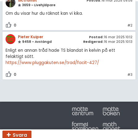
amhällsorientering
sictransit
Postad:
16 mar 2025 09:05
Topplistor
3659 – Livehjälpare
konomi
Om du visar hur du räknat kan vi kika.
Regler
0
ler ämnen
#2
För lärare
Pieter Kuiper
Postad:
16 mar 2025 10:12
riga diskussioner
9458 – Avstängd
Redigerad:
16 mar 2025 10:13
2 inloggade
Enligt en annan tråd hade TS blandat in kelvin på ett
felaktigt sätt.
Om Pluggakuten
https://www.pluggakuten.se/trad/facit-427/
0
#3
Allmänna villkor
Cookie-inställningar
Svara