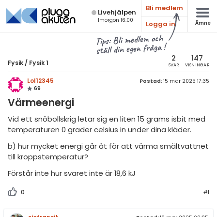
Bli medlem
Live­hjälpen
Imorgon 16:00
Logga in
Ämne
atematik
Alla ämnen
Tips: Bli medlem och
ställ din egen fråga !
sik
Fysik
2
147
Fysik
/
Fysik 1
SVAR
VISNINGAR
Alla trådar
emi
Lol12345
Postad:
15 mar 2025 17:35
69
Grundskola
ologi
Värmeenergi
Fysik 1
knik & Bygg
Vid ett snöbollskrig letar sig en liten 15 grams isbit med
Fysik 2
temperaturen 0 grader celsius in under dina kläder.
rogrammering
Universitet
b) hur mycket energi går åt för att värma smältvattnet
venska
till kroppstemperatur?
MaFy (fysikdelen)
Förstår inte hur svaret inte är 18,6 kJ
ngelska
Allmänna diskussioner
0
#1
er språk
Livehjälpen