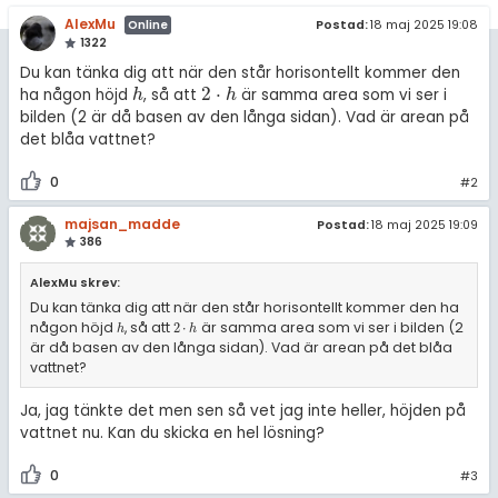
AlexMu
Postad:
18 maj 2025 19:08
Online
1322
Du kan tänka dig att när den står horisontellt kommer den
2
⋅
ha någon höjd
, så att
är samma area som vi ser i
h
2
·
h
h
h
bilden (2 är då basen av den långa sidan). Vad är arean på
det blåa vattnet?
0
#2
majsan_madde
Postad:
18 maj 2025 19:09
386
AlexMu skrev:
Du kan tänka dig att när den står horisontellt kommer den ha
någon höjd
, så att
är samma area som vi ser i bilden (2
h
2
·
h
2
⋅
h
h
är då basen av den långa sidan). Vad är arean på det blåa
vattnet?
Ja, jag tänkte det men sen så vet jag inte heller, höjden på
vattnet nu. Kan du skicka en hel lösning?
0
#3