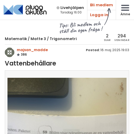
Bli medlem
Live­hjälpen
Torsdag 16:00
Logga in
Ämne
atematik
Alla ämnen
Tips: Bli medlem och
ställ din egen fråga !
Matematik
sik
atematik
2
294
Matematik
/
Matte 3
/
Trigonometri
SVAR
VISNINGAR
Alla trådar
emi
Matte 3
majsan_madde
Postad:
18 maj 2025 19:03
386
Alla trådar
skurs 7
ologi
Vattenbehållare
skurs 8
Algebraiska uttryck
knik & Bygg
skurs 9
Derivata
rogrammering
tte 1
Naturliga logaritmer
venska
tte 2
Integraler
ngelska
tte 3
Trigonometri
er språk
tte 4
Livehjälpen
tte 5