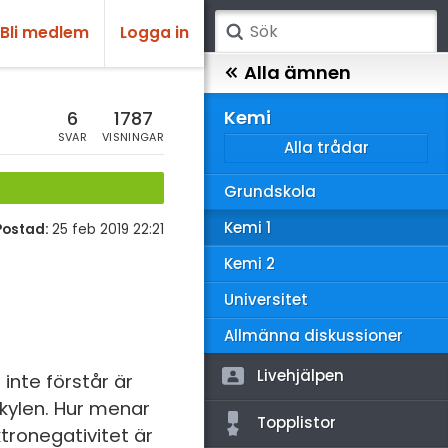
Bli medlem
Logga in
atematik
Alla ämnen
sik
Kemi
6
1787
SVAR
VISNINGAR
Alla trådar
emi
Grundskola
ologi
Kemi 1
Postad:
25 feb 2019 22:21
knik & Bygg
Kemi 2
rogrammering
Universitet
venska
Allmänna diskussioner
ngelska
Livehjälpen
inte förstår är
ylen. Hur menar
er språk
Topplistor
tronegativitet är