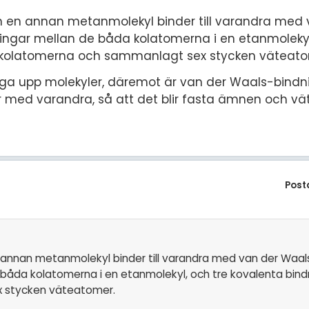
ch en annan metanmolekyl binder till varandra med
ingar mellan de båda kolatomerna i en etanmolekyl
v kolatomerna och sammanlagt sex stycken väteato
gga upp molekyler, däremot är van der Waals-bind
er med varandra, så att det blir fasta ämnen och vät
Post
n annan metanmolekyl binder till varandra med van der Waal
båda kolatomerna i en etanmolekyl, och tre kovalenta bind
x stycken väteatomer.