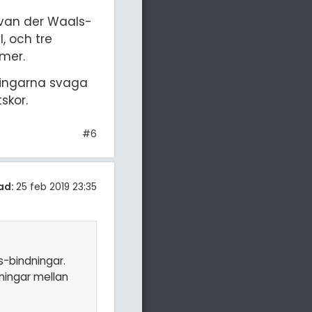
 van der Waals-
, och tre
mer.
ningarna svaga
skor.
#6
ad:
25 feb 2019 23:35
s-bindningar.
ningar mellan