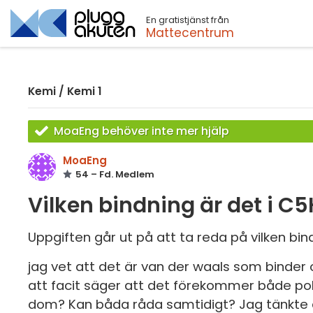
En gratistjänst från
Sök
Mattecentrum
Kemi
/
Kemi 1
MoaEng behöver inte mer hjälp
MoaEng
54 – Fd. Medlem
Vilken bindning är det i C5
Uppgiften går ut på att ta reda på vilken bi
jag vet att det är van der waals som binder
att facit säger att det förekommer både po
dom? Kan båda råda samtidigt? Jag tänkte at