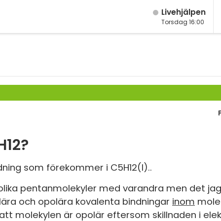
Live­hjälpen
Torsdag 16:00
M
Fy
K
Bi
Te
P
H12?
S
ndning som förekommer i C5H12(l)..
E
 olika pentanmolekyler med varandra men det jag 
lära och opolära kovalenta bindningar
inom
molek
Fl
t molekylen är opolär eftersom skillnaden i elek