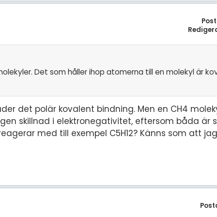
Post
Rediger
olekyler. Det som håller ihop atomerna till en molekyl är ko
åder det polär kovalent bindning. Men en CH4 molek
gen skillnad i elektronegativitet, eftersom båda ä
eagerar med till exempel C5H12? Känns som att jag
Post