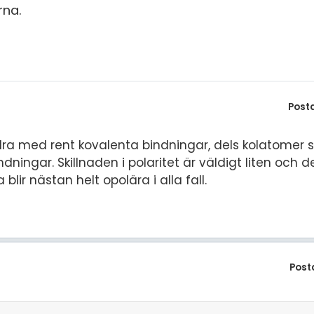
S
rna.
E
F
Öv
Post
dra med rent kovalenta bindningar, dels kolatomer so
ingar. Skillnaden i polaritet är väldigt liten och 
ir nästan helt opolära i alla fall.
Post