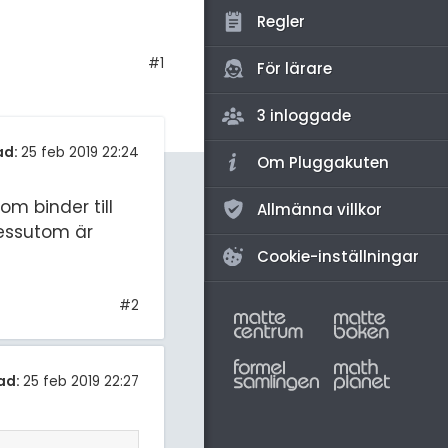
amhällsorientering
Regler
konomi
#1
För lärare
ler ämnen
3 inloggade
riga diskussioner
ad:
25 feb 2019 22:24
Om Pluggakuten
m binder till
Allmänna villkor
dessutom är
Cookie-inställningar
#2
ad:
25 feb 2019 22:27