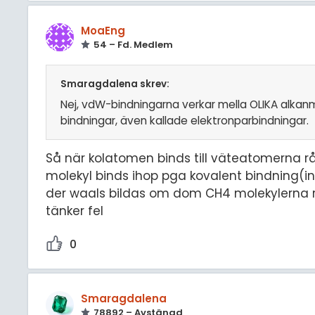
MoaEng
54 – Fd. Medlem
Smaragdalena skrev:
Nej, vdW-bindningarna verkar mella OLIKA alkanm
bindningar, även kallade elektronparbindningar.
Så när kolatomen binds till väteatomerna r
molekyl binds ihop pga kovalent bindning(in
der waals bildas om dom CH4 molekylerna r
tänker fel
0
Smaragdalena
78892 – Avstängd