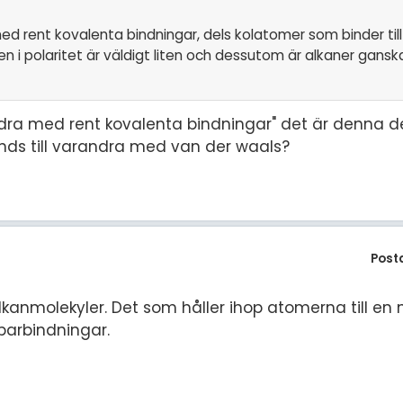
med rent kovalenta bindningar, dels kolatomer som binder ti
n i polaritet är väldigt liten och dessutom är alkaner gans
ndra med rent kovalenta bindningar" det är denna de
 binds till varandra med van der waals?
Post
kanmolekyler. Det som håller ihop atomerna till en 
parbindningar.