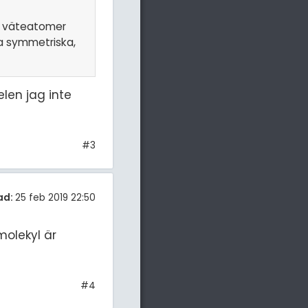
ll väteatomer
ka symmetriska,
len jag inte
#3
ad:
25 feb 2019 22:50
molekyl är
#4