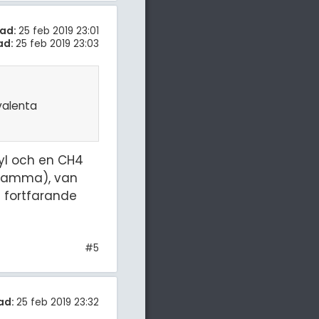
ad:
25 feb 2019 23:01
ad:
25 feb 2019 23:03
valenta
yl och en CH4
r samma), van
 fortfarande
#5
ad:
25 feb 2019 23:32