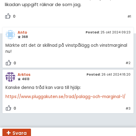
amhällsorientering
likadan uppgift räknar de som jag.
För lärare
konomi
0
#1
6 inloggade
ler ämnen
Anto
Postad:
25 okt 2024 09:23
368
riga diskussioner
Om Pluggakuten
Märkte att det är skillnad på vinstpålägg och vinstmarginal
nu!
Allmänna villkor
0
#2
Cookie-inställningar
Arktos
Postad:
26 okt 2024 18:20
4613
Kanske denna tråd kan vara till hjälp:
https://www.pluggakuten.se/trad/palagg-och-marginal-1/
0
#3
Svara