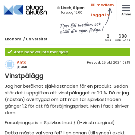
Bli medlem
Live­hjälpen
Torsdag 16:00
Logga in
Ämne
atematik
Alla ämnen
Tips: Bli medlem och
ställ din egen fråga !
sik
Ekonomi
2
688
Ekonomi
/
Universitet
SVAR
VISNINGAR
Alla trådar
emi
Anto behöver inte mer hjälp
Grundskola
ologi
Anto
Postad:
25 okt 2024 09:19
368
Gymnasium
knik & Bygg
Vinstpålägg
Universitet
rogrammering
Jag har beräknat självkostnaden för en produkt. Sedan
Allmänna diskussioner
står det i uppgiften att vinstpålägget är 20 %. Då är jag
venska
(nästan) övertygad om att man tar självkostnaden
Livehjälpen
gånger 1,2 för att få försäljningspriset. Men i facit skriver
ngelska
dem:
Topplistor
er språk
Försäljningspris = Självkostnad / (1-vinstmarginal)
Regler
Detta måste väl vara fel? I en annan (till synes) exakt