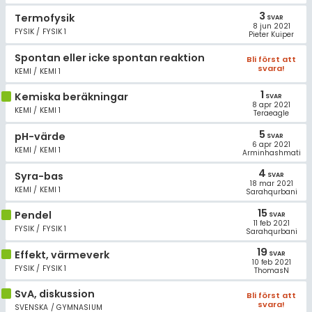
3
Termofysik
SVAR
8 jun 2021
FYSIK / FYSIK 1
Pieter Kuiper
Spontan eller icke spontan reaktion
Bli först att
svara!
KEMI / KEMI 1
1
Kemiska beräkningar
SVAR
8 apr 2021
KEMI / KEMI 1
Teraeagle
5
pH-värde
SVAR
6 apr 2021
KEMI / KEMI 1
Arminhashmati
4
Syra-bas
SVAR
18 mar 2021
KEMI / KEMI 1
Sarahqurbani
15
Pendel
SVAR
11 feb 2021
FYSIK / FYSIK 1
Sarahqurbani
19
Effekt, värmeverk
SVAR
10 feb 2021
FYSIK / FYSIK 1
ThomasN
SvA, diskussion
Bli först att
svara!
SVENSKA / GYMNASIUM