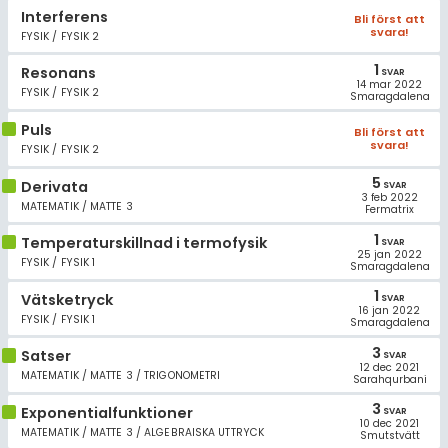
Allmänna villkor
Interferens
Bli först att
svara!
FYSIK / FYSIK 2
Cookie-inställningar
1
Resonans
SVAR
14 mar 2022
FYSIK / FYSIK 2
Smaragdalena
Puls
Bli först att
svara!
FYSIK / FYSIK 2
5
Derivata
SVAR
3 feb 2022
MATEMATIK / MATTE 3
Fermatrix
1
Temperaturskillnad i termofysik
SVAR
25 jan 2022
FYSIK / FYSIK 1
Smaragdalena
1
Vätsketryck
SVAR
16 jan 2022
FYSIK / FYSIK 1
Smaragdalena
3
Satser
SVAR
12 dec 2021
MATEMATIK / MATTE 3 / TRIGONOMETRI
Sarahqurbani
3
Exponentialfunktioner
SVAR
10 dec 2021
MATEMATIK / MATTE 3 / ALGEBRAISKA UTTRYCK
Smutstvätt