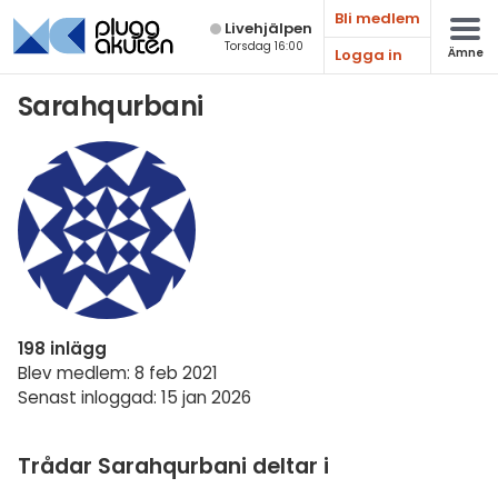
Bli medlem
Live­hjälpen
Torsdag 16:00
Logga in
Ämne
Matematik
Sarahqurbani
Fysik
Kemi
Biologi
Teknik & Bygg
Programmering
198 inlägg
Svenska
Blev medlem: 8 feb 2021
Senast inloggad: 15 jan 2026
Engelska
Fler språk
Trådar Sarahqurbani deltar i