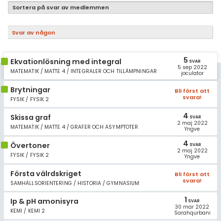
Samhällsorientering
Sortera på svar av medlemmen
Ekonomi
Svar av någon
Fler ämnen
5
Ekvationlösning med integral
Övriga diskussioner
SVAR
5 sep 2022
MATEMATIK / MATTE 4 / INTEGRALER OCH TILLÄMPNINGAR
joculator
Livehjälpen
Brytningar
Bli först att
svara!
FYSIK / FYSIK 2
Topplistor
4
Skissa graf
SVAR
2 maj 2022
MATEMATIK / MATTE 4 / GRAFER OCH ASYMPTOTER
Yngve
Regler
4
Övertoner
SVAR
2 maj 2022
För lärare
FYSIK / FYSIK 2
Yngve
Första välrdskriget
Bli först att
3 inloggade
svara!
SAMHÄLLSORIENTERING / HISTORIA / GYMNASIUM
1
Om Pluggakuten
Ip & pH amonisyra
SVAR
30 mar 2022
KEMI / KEMI 2
Sarahqurbani