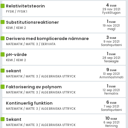
4
Relativitetsteorin
SVAR
29 nov 2021
FYSIK / FYSIK 1
FysikStugan
1
Substitutionsreaktioner
SVAR
19 nov 2021
KEMI / KEMI 2
mag1
3
Derivera med komplicerade nämnare
SVAR
9 nov 2021
MATEMATIK / MATTE 3 / DERIVATA
Sarahqurbani
1
pH-värde
SVAR
28 sep 2021
KEMI / KEMI 2
Teraeagle
9
sekant
SVAR
13 sep 2021
MATEMATIK / MATTE 3 / ALGEBRAISKA UTTRYCK
Arminhashmati
1
Faktorisering av polynom
SVAR
12 sep 2021
MATEMATIK / MATTE 3 / ALGEBRAISKA UTTRYCK
Fermatrix
6
Kontinuerlig funktion
SVAR
7 sep 2021
MATEMATIK / MATTE 3 / ALGEBRAISKA UTTRYCK
Sarahqurbani
10
Sekant
SVAR
6 sep 2021
MATEMATIK / MATTE 3 / ALGEBRAISKA UTTRYCK
Henning