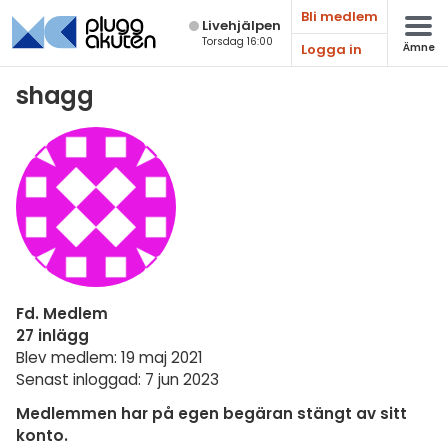
Bli medlem
Live­hjälpen
Torsdag 16:00
Logga in
Ämne
Matematik
shagg
Fysik
Kemi
Biologi
Teknik & Bygg
Programmering
Fd. Medlem
Svenska
27 inlägg
Blev medlem: 19 maj 2021
Engelska
Senast inloggad: 7 jun 2023
Fler språk
Medlemmen har på egen begäran stängt av sitt
konto.