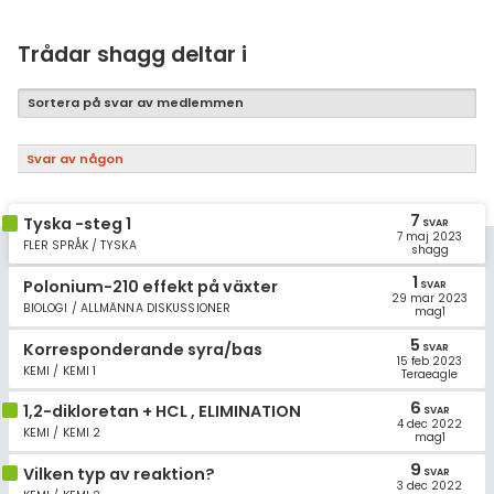
Samhällsorientering
Ekonomi
Trådar shagg deltar i
Fler ämnen
Sortera på svar av medlemmen
Övriga diskussioner
Svar av någon
Livehjälpen
7
Tyska -steg 1
SVAR
7 maj 2023
Topplistor
FLER SPRÅK / TYSKA
shagg
1
Polonium-210 effekt på växter
SVAR
Regler
29 mar 2023
BIOLOGI / ALLMÄNNA DISKUSSIONER
mag1
5
För lärare
Korresponderande syra/bas
SVAR
15 feb 2023
KEMI / KEMI 1
Teraeagle
10 inloggade
6
1,2-dikloretan + HCL , ELIMINATION
SVAR
4 dec 2022
KEMI / KEMI 2
mag1
Om Pluggakuten
9
Vilken typ av reaktion?
SVAR
3 dec 2022