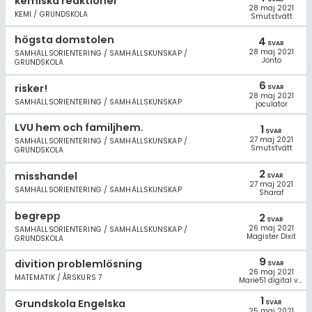
kemiska reaktioner
28 maj 2021
KEMI / GRUNDSKOLA
Smutstvätt
högsta domstolen
4
SVAR
28 maj 2021
SAMHÄLLSORIENTERING / SAMHÄLLSKUNSKAP /
Jonto
GRUNDSKOLA
6
risker!
SVAR
28 maj 2021
SAMHÄLLSORIENTERING / SAMHÄLLSKUNSKAP
joculator
LVU hem och familjhem.
1
SVAR
27 maj 2021
SAMHÄLLSORIENTERING / SAMHÄLLSKUNSKAP /
Smutstvätt
GRUNDSKOLA
2
misshandel
SVAR
27 maj 2021
SAMHÄLLSORIENTERING / SAMHÄLLSKUNSKAP
Sharaf
begrepp
2
SVAR
26 maj 2021
SAMHÄLLSORIENTERING / SAMHÄLLSKUNSKAP /
Magister Dixit
GRUNDSKOLA
9
divition problemlösning
SVAR
26 maj 2021
MATEMATIK / ÅRSKURS 7
Marie51 digital volontär
1
Grundskola Engelska
SVAR
25 maj 2021