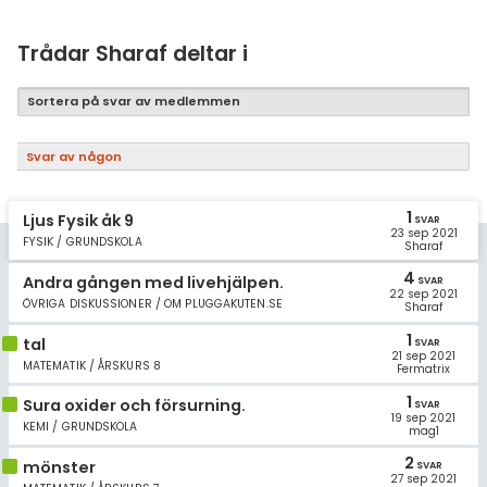
Samhällsorientering
Ekonomi
Trådar Sharaf deltar i
Fler ämnen
Sortera på svar av medlemmen
Övriga diskussioner
Svar av någon
Livehjälpen
1
Ljus Fysik åk 9
SVAR
23 sep 2021
Topplistor
FYSIK / GRUNDSKOLA
Sharaf
4
Andra gången med livehjälpen.
SVAR
Regler
22 sep 2021
ÖVRIGA DISKUSSIONER / OM PLUGGAKUTEN.SE
Sharaf
1
För lärare
tal
SVAR
21 sep 2021
MATEMATIK / ÅRSKURS 8
Fermatrix
10 inloggade
1
Sura oxider och försurning.
SVAR
19 sep 2021
KEMI / GRUNDSKOLA
mag1
Om Pluggakuten
2
mönster
SVAR
27 sep 2021