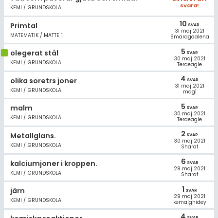
svara!
KEMI / GRUNDSKOLA
10
Primtal
SVAR
31 maj 2021
MATEMATIK / MATTE 1
Smaragdalena
5
olegerat stål
SVAR
30 maj 2021
KEMI / GRUNDSKOLA
Teraeagle
4
olika soretrs joner
SVAR
31 maj 2021
KEMI / GRUNDSKOLA
mag1
5
malm
SVAR
30 maj 2021
KEMI / GRUNDSKOLA
Teraeagle
2
Metallglans.
SVAR
30 maj 2021
KEMI / GRUNDSKOLA
Sharaf
6
kalciumjoner i kroppen.
SVAR
29 maj 2021
KEMI / GRUNDSKOLA
Sharaf
1
järn
SVAR
29 maj 2021
KEMI / GRUNDSKOLA
kemalghidey
4
SVAR