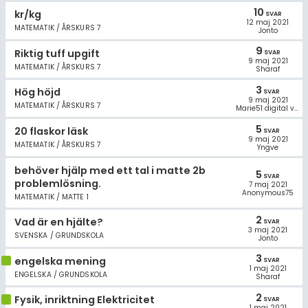
10
kr/kg
SVAR
12 maj 2021
MATEMATIK / ÅRSKURS 7
Jonto
9
Riktig tuff upgift
SVAR
9 maj 2021
MATEMATIK / ÅRSKURS 7
Sharaf
3
Hög höjd
SVAR
9 maj 2021
MATEMATIK / ÅRSKURS 7
Marie51 digital volontär
5
20 flaskor läsk
SVAR
9 maj 2021
MATEMATIK / ÅRSKURS 7
Yngve
behöver hjälp med ett tal i matte 2b
5
SVAR
problemlösning.
7 maj 2021
Anonymous75
MATEMATIK / MATTE 1
2
Vad är en hjälte?
SVAR
3 maj 2021
SVENSKA / GRUNDSKOLA
Jonto
3
engelska mening
SVAR
1 maj 2021
ENGELSKA / GRUNDSKOLA
Sharaf
2
Fysik, inriktning Elektricitet
SVAR
1 maj 2021