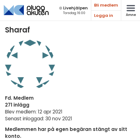
Bli medlem
Live­hjälpen
Torsdag 16:00
Logga in
Ämne
Matematik
Sharaf
Fysik
Kemi
Biologi
Teknik & Bygg
Programmering
Fd. Medlem
Svenska
271 inlägg
Blev medlem: 12 apr 2021
Engelska
Senast inloggad: 30 nov 2021
Fler språk
Medlemmen har på egen begäran stängt av sitt
konto.