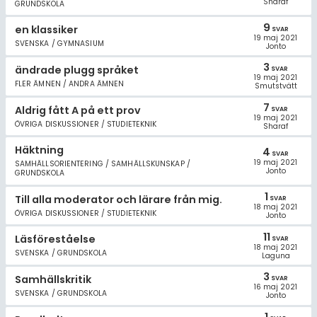
Sharaf
GRUNDSKOLA
9
en klassiker
SVAR
19 maj 2021
SVENSKA / GYMNASIUM
Jonto
3
ändrade plugg språket
SVAR
19 maj 2021
FLER ÄMNEN / ANDRA ÄMNEN
Smutstvätt
7
Aldrig fått A på ett prov
SVAR
19 maj 2021
ÖVRIGA DISKUSSIONER / STUDIETEKNIK
Sharaf
Häktning
4
SVAR
19 maj 2021
SAMHÄLLSORIENTERING / SAMHÄLLSKUNSKAP /
Jonto
GRUNDSKOLA
1
Till alla moderator och lärare från mig.
SVAR
18 maj 2021
ÖVRIGA DISKUSSIONER / STUDIETEKNIK
Jonto
11
Läsföreståelse
SVAR
18 maj 2021
SVENSKA / GRUNDSKOLA
Laguna
3
Samhällskritik
SVAR
16 maj 2021
SVENSKA / GRUNDSKOLA
Jonto
1