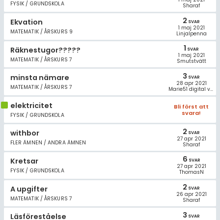
FYSIK / GRUNDSKOLA
Sharaf
2
Ekvation
SVAR
1 maj 2021
MATEMATIK / ÅRSKURS 9
Linjalpenna
1
Räknestugor?????
SVAR
1 maj 2021
MATEMATIK / ÅRSKURS 7
Smutstvätt
3
minsta nämare
SVAR
28 apr 2021
MATEMATIK / ÅRSKURS 7
Marie51 digital volontär
elektricitet
Bli först att
svara!
FYSIK / GRUNDSKOLA
2
withbor
SVAR
27 apr 2021
FLER ÄMNEN / ANDRA ÄMNEN
Sharaf
6
Kretsar
SVAR
27 apr 2021
FYSIK / GRUNDSKOLA
ThomasN
2
A upgifter
SVAR
26 apr 2021
MATEMATIK / ÅRSKURS 7
Sharaf
3
Läsföreståelse
SVAR