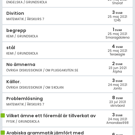
ENGELSKA / GRUNDSKOLA
Sharaf
3
Divition
SVAR
25 maj 2021
MATEMATIK / ÅRSKURS 7
1245
1
begrepp
SVAR
25 maj 2021
KEMI / GRUNDSKOLA
Smaragdalena
4
stål
SVAR
25 maj 2021
KEMI / GRUNDSKOLA
Teraeagle
2
No ämnerna
SVAR
23 jun 2021
ÖVRIGA DISKUSSIONER / OM PLUGGAKUTEN.SE
Alpha
3
Källor.
SVAR
24 maj 2021
ÖVRIGA DISKUSSIONER / OM SKOLAN
Jonto
8
Problemlösning
SVAR
23 jul 2021
MATEMATIK / ÅRSKURS 7
skrivbord
3
Vilket ämne ett föremål är tillverkat av
SVAR
24 maj 2021
FYSIK / GRUNDSKOLA
Amandaa998
Arabiska grammatik jämfört med
6