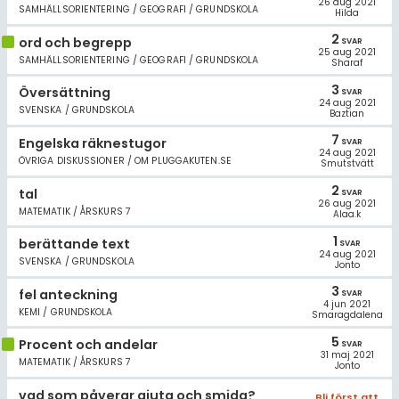
26 aug 2021
SAMHÄLLSORIENTERING / GEOGRAFI / GRUNDSKOLA
Hilda
2
ord och begrepp
SVAR
25 aug 2021
SAMHÄLLSORIENTERING / GEOGRAFI / GRUNDSKOLA
Sharaf
3
Översättning
SVAR
24 aug 2021
SVENSKA / GRUNDSKOLA
Baztian
7
Engelska räknestugor
SVAR
24 aug 2021
ÖVRIGA DISKUSSIONER / OM PLUGGAKUTEN.SE
Smutstvätt
2
tal
SVAR
26 aug 2021
MATEMATIK / ÅRSKURS 7
Alaa.k
1
berättande text
SVAR
24 aug 2021
SVENSKA / GRUNDSKOLA
Jonto
3
fel anteckning
SVAR
4 jun 2021
KEMI / GRUNDSKOLA
Smaragdalena
5
Procent och andelar
SVAR
31 maj 2021
MATEMATIK / ÅRSKURS 7
Jonto
vad som påverar gjuta och smida?
Bli först att