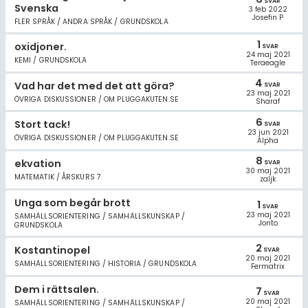
SVAR
Svenska
3 feb 2022
Josefin P
FLER SPRÅK / ANDRA SPRÅK / GRUNDSKOLA
1
oxidjoner.
SVAR
24 maj 2021
KEMI / GRUNDSKOLA
Teraeagle
4
Vad har det med det att göra?
SVAR
23 maj 2021
ÖVRIGA DISKUSSIONER / OM PLUGGAKUTEN.SE
Sharaf
6
Stort tack!
SVAR
23 jun 2021
ÖVRIGA DISKUSSIONER / OM PLUGGAKUTEN.SE
Alpha
8
ekvation
SVAR
30 maj 2021
MATEMATIK / ÅRSKURS 7
zaljk
Unga som begår brott
1
SVAR
23 maj 2021
SAMHÄLLSORIENTERING / SAMHÄLLSKUNSKAP /
Jonto
GRUNDSKOLA
2
Kostantinopel
SVAR
20 maj 2021
SAMHÄLLSORIENTERING / HISTORIA / GRUNDSKOLA
Fermatrix
Dem i rättsalen.
7
SVAR
20 maj 2021
SAMHÄLLSORIENTERING / SAMHÄLLSKUNSKAP /