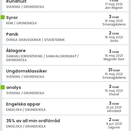
Rundhult
SVAR
17 maj 2021
SVENSKA / GRUNDSKOLA
Jan Ragnar
3
Syror
SVAR
16 maj 2021
KEMI / GRUNDSKOLA
Smaragdalena
2
Panik
SVAR
16 maj 2021
ÖVRIGA DISKUSSIONER / STUDIETEKNIK
Jonto
Åklagare
3
SVAR
16 maj 2021
SAMHÄLLSORIENTERING / SAMHÄLLSKUNSKAP /
Magister Dixit
GRUNDSKOLA
31
Ungdomsklassiker
SVAR
15 maj 2021
SVENSKA / GRUNDSKOLA
Smaragdalena
3
analys
SVAR
15 maj 2021
SVENSKA / GRUNDSKOLA
Sharaf
3
Engelska appar
SVAR
21 jul 2021
ENGELSKA / GRUNDSKOLA
skrivbord
2
35% av all min ordförråd
SVAR
9 jun 2021
ENGELSKA / GRUNDSKOLA
Laguna