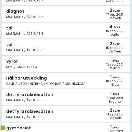
MATEMATIK / ÅRSKURS 7
Allmänna villkor
nvlachou19
2
diagnos
SVAR
17 sep 2021
Cookie-inställningar
MATEMATIK / ÅRSKURS 8
CecWen
4
tal
SVAR
16 sep 2021
MATEMATIK / ÅRSKURS 8
Jonto
2
tal
SVAR
15 sep 2021
MATEMATIK / ÅRSKURS 8
CecWen
1
Syror
SVAR
13 sep 2021
KEMI / GRUNDSKOLA
Pikkart
1
Hållbar utveckling
SVAR
10 sep 2021
SAMHÄLLSORIENTERING / GEOGRAFI / GRUNDSKOLA
Hilda
1
det fyra räknesätten.
SVAR
4 sep 2021
MATEMATIK / ÅRSKURS 8
Laguna
2
det fyra räknesätten
SVAR
14 sep 2021
MATEMATIK / ÅRSKURS 8
CecWen
1
gymnasiet
SVAR
3 sep 2021