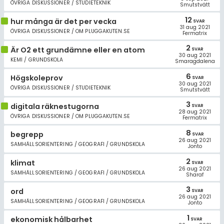
ÖVRIGA DISKUSSIONER / STUDIETEKNIK
Smutstvätt
12
hur många är det per vecka
SVAR
31 aug 2021
ÖVRIGA DISKUSSIONER / OM PLUGGAKUTEN.SE
Fermatrix
2
Är O2 ett grundämne eller en atom
SVAR
30 aug 2021
KEMI / GRUNDSKOLA
Smaragdalena
6
Högskoleprov
SVAR
30 aug 2021
ÖVRIGA DISKUSSIONER / STUDIETEKNIK
Smutstvätt
3
digitala räknestugorna
SVAR
28 aug 2021
ÖVRIGA DISKUSSIONER / OM PLUGGAKUTEN.SE
Fermatrix
8
begrepp
SVAR
26 aug 2021
SAMHÄLLSORIENTERING / GEOGRAFI / GRUNDSKOLA
Jonto
2
klimat
SVAR
26 aug 2021
SAMHÄLLSORIENTERING / GEOGRAFI / GRUNDSKOLA
Sharaf
3
ord
SVAR
26 aug 2021
SAMHÄLLSORIENTERING / GEOGRAFI / GRUNDSKOLA
Jonto
1
ekonomisk hålbarhet
SVAR