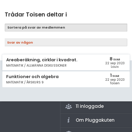
Samhällsorientering
Ekonomi
Trådar Toisen deltar i
Fler ämnen
Sortera på svar av medlemmen
Övriga diskussioner
Svar av någon
Livehjälpen
8
Areaberäkning, cirklar i kvadrat.
SVAR
22 sep 2023
Topplistor
MATEMATIK / ALLMÄNNA DISKUSSIONER
Louis
1
Funktioner och algebra
SVAR
Regler
22 sep 2023
MATEMATIK / ÅRSKURS 9
Toisen
För lärare
11 inloggade
Om Pluggakuten