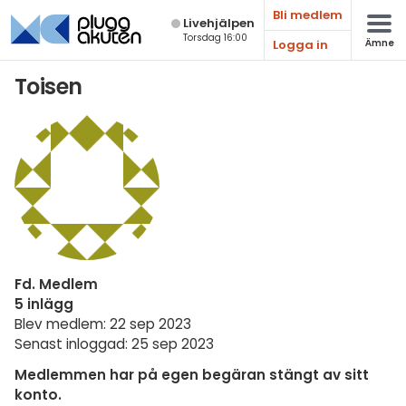
Bli medlem
Live­hjälpen
Torsdag 16:00
Logga in
Ämne
Matematik
Toisen
Fysik
Kemi
Biologi
Teknik & Bygg
Programmering
Fd. Medlem
Svenska
5 inlägg
Blev medlem: 22 sep 2023
Engelska
Senast inloggad: 25 sep 2023
Fler språk
Medlemmen har på egen begäran stängt av sitt
konto.