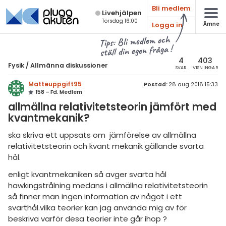
Bli medlem
Live­hjälpen
Torsdag 16:00
Logga in
Ämne
atematik
Alla ämnen
Tips: Bli medlem och
ställ din egen fråga !
sik
Fysik
4
403
Fysik
/
Allmänna diskussioner
SVAR
VISNINGAR
Alla trådar
emi
Matteuppgift95
Postad:
28 aug 2018 15:33
158 – Fd. Medlem
Grundskola
ologi
allmällna relativitetsteorin jämfört med
Fysik 1
kvantmekanik?
knik & Bygg
Fysik 2
ska skriva ett uppsats om jämförelse av allmällna
rogrammering
relativitetsteorin och kvant mekanik gällande svarta
Universitet
hål.
venska
MaFy (fysikdelen)
enligt kvantmekaniken så avger svarta hål
ngelska
hawkingstrålning medans i allmällna relativitetsteorin
Allmänna diskussioner
så finner man ingen information av något i ett
er språk
svarthål.vilka teorier kan jag använda mig av för
Livehjälpen
beskriva varför desa teorier inte går ihop ?