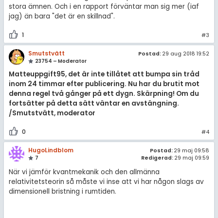
stora ämnen. Och i en rapport förväntar man sig mer (iaf
jag) än bara "det är en skillnad".
1
#3
Smutstvätt
Postad:
29 aug 2018 19:52
23754 – Moderator
Matteuppgift95, det är inte tillåtet att
bumpa sin tråd
inom 24 timmar efter publicering. Nu har du brutit mot
denna regel två gånger på ett dygn. Skärpning! Om du
fortsätter på detta sätt väntar en avstängning.
/Smutstvätt, moderator
0
#4
HugoLindblom
Postad:
29 maj 09:58
7
Redigerad:
29 maj 09:59
När vi jämför kvantmekanik och den allmänna
relativitetsteorin så måste vi inse att vi har någon slags av
dimensionell bristning i rumtiden.