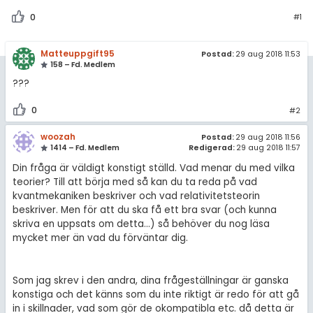
amhällsorientering
Topplistor
0
#1
konomi
Regler
Matteuppgift95
Postad:
29 aug 2018 11:53
ler ämnen
158 – Fd. Medlem
För lärare
???
riga diskussioner
9 inloggade
0
#2
woozah
Om Pluggakuten
Postad:
29 aug 2018 11:56
1414 – Fd. Medlem
Redigerad:
29 aug 2018 11:57
Din fråga är väldigt konstigt ställd. Vad menar du med vilka
Allmänna villkor
teorier? Till att börja med så kan du ta reda på vad
kvantmekaniken beskriver och vad relativitetsteorin
Cookie-inställningar
beskriver. Men för att du ska få ett bra svar (och kunna
skriva en uppsats om detta...) så behöver du nog läsa
mycket mer än vad du förväntar dig.
Som jag skrev i den andra, dina frågeställningar är ganska
konstiga och det känns som du inte riktigt är redo för att gå
in i skillnader, vad som gör de okompatibla etc. då detta är