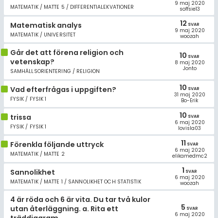
9 maj 2020
MATEMATIK / MATTE 5 / DIFFERENTIALEKVATIONER
soffsie13
12
Matematisk analys
SVAR
9 maj 2020
MATEMATIK / UNIVERSITET
woozah
Går det att förena religion och
10
SVAR
vetenskap?
8 maj 2020
Jonto
SAMHÄLLSORIENTERING / RELIGION
10
Vad efterfrågas i uppgiften?
SVAR
31 maj 2020
FYSIK / FYSIK 1
Bo-Erik
10
trissa
SVAR
6 maj 2020
FYSIK / FYSIK 1
lovisla03
11
Förenkla följande uttryck
SVAR
6 maj 2020
MATEMATIK / MATTE 2
elikamedmc2
1
Sannolikhet
SVAR
6 maj 2020
MATEMATIK / MATTE 1 / SANNOLIKHET OCH STATISTIK
woozah
4 är röda och 6 är vita. Du tar två kulor
5
utan återläggning. a. Rita ett
SVAR
6 maj 2020