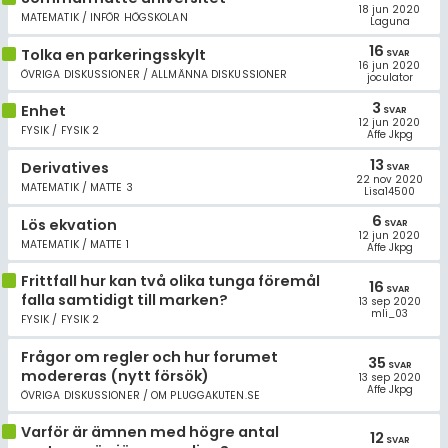
Allmänna villkor
18 jun 2020
MATEMATIK / INFÖR HÖGSKOLAN
Laguna
16
Cookie-inställningar
Tolka en parkeringsskylt
SVAR
16 jun 2020
ÖVRIGA DISKUSSIONER / ALLMÄNNA DISKUSSIONER
joculator
3
Enhet
SVAR
12 jun 2020
FYSIK / FYSIK 2
Affe Jkpg
13
Derivatives
SVAR
22 nov 2020
MATEMATIK / MATTE 3
Lisa14500
6
Lös ekvation
SVAR
12 jun 2020
MATEMATIK / MATTE 1
Affe Jkpg
Frittfall hur kan två olika tunga föremål
16
SVAR
falla samtidigt till marken?
13 sep 2020
mli_03
FYSIK / FYSIK 2
Frågor om regler och hur forumet
35
SVAR
modereras (nytt försök)
13 sep 2020
Affe Jkpg
ÖVRIGA DISKUSSIONER / OM PLUGGAKUTEN.SE
Varför är ämnen med högre antal
12
SVAR