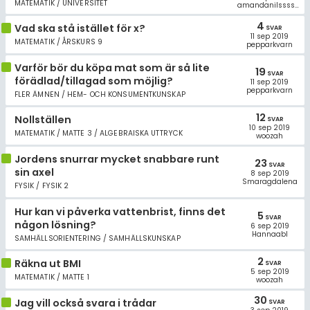
MATEMATIK / UNIVERSITET
amandanilsssson
4
Vad ska stå istället för x?
SVAR
11 sep 2019
MATEMATIK / ÅRSKURS 9
pepparkvarn
Varför bör du köpa mat som är så lite
19
SVAR
förädlad/tillagad som möjlig?
11 sep 2019
pepparkvarn
FLER ÄMNEN / HEM- OCH KONSUMENTKUNSKAP
12
Nollställen
SVAR
10 sep 2019
MATEMATIK / MATTE 3 / ALGEBRAISKA UTTRYCK
woozah
Jordens snurrar mycket snabbare runt
23
SVAR
sin axel
8 sep 2019
Smaragdalena
FYSIK / FYSIK 2
Hur kan vi påverka vattenbrist, finns det
5
SVAR
någon lösning?
6 sep 2019
Hannaabl
SAMHÄLLSORIENTERING / SAMHÄLLSKUNSKAP
2
Räkna ut BMI
SVAR
5 sep 2019
MATEMATIK / MATTE 1
woozah
30
Jag vill också svara i trådar
SVAR