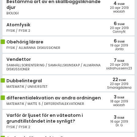
Bestämma art av en skallbaggsliknande
4
SVAR
djur
20 apr 2019
woozah
BIOLOGI
6
Atomfysik
SVAR
20 apr 2019
FYSIK / FYSIK 2
ConnyN
6
Obehörig lärare
SVAR
19 apr 2019
FYSIK / ALLMÄNNA DISKUSSIONER
Jonto
Vendettor
7
SVAR
20 apr 2019
SAMHÄLLSORIENTERING / SAMHÄLLSKUNSKAP / ALLMÄNNA
sidrahusseini23
DISKUSSIONER
22
Dubbelintegral
SVAR
23 apr 2019
MATEMATIK / UNIVERSITET
Smaragdalena
3
differentialekvation av andra ordningen
SVAR
18 apr 2019
MATEMATIK / MATTE 5 / DIFFERENTIALEKVATIONER
woozah
Varför är ljuset för en väteatom i
3
SVAR
grundtillståndet inte synligt?
16 apr 2019
Dr. G
FYSIK / FYSIK 2