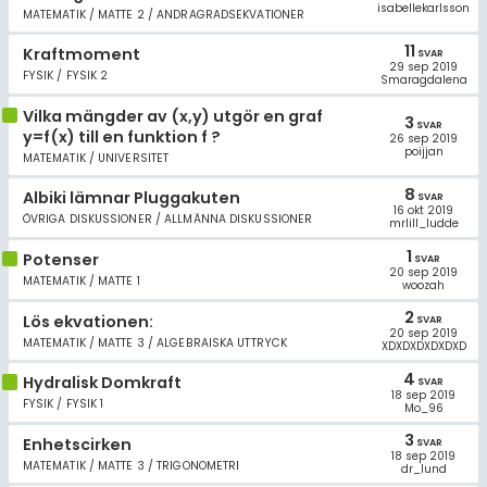
isabellekarlsson
MATEMATIK / MATTE 2 / ANDRAGRADSEKVATIONER
11
Kraftmoment
SVAR
29 sep 2019
FYSIK / FYSIK 2
Smaragdalena
Vilka mängder av (x,y) utgör en graf
3
SVAR
y=f(x) till en funktion f ?
26 sep 2019
poijjan
MATEMATIK / UNIVERSITET
8
Albiki lämnar Pluggakuten
SVAR
16 okt 2019
ÖVRIGA DISKUSSIONER / ALLMÄNNA DISKUSSIONER
mrlill_ludde
1
Potenser
SVAR
20 sep 2019
MATEMATIK / MATTE 1
woozah
2
Lös ekvationen:
SVAR
20 sep 2019
MATEMATIK / MATTE 3 / ALGEBRAISKA UTTRYCK
XDXDXDXDXDXD
4
Hydralisk Domkraft
SVAR
18 sep 2019
FYSIK / FYSIK 1
Mo_96
3
Enhetscirken
SVAR
18 sep 2019
MATEMATIK / MATTE 3 / TRIGONOMETRI
dr_lund