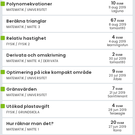
10
Polynomekvationer
SVAR
11 aug 2019
MATEMATIK / UNIVERSITET
Laguna
67
Beräkna trianglar
SVAR
8 aug 2019
MATEMATIK / MATTE 3
tomast80
4
Relativ hastighet
SVAR
4 aug 2019
FYSIK / FYSIK 2
learningisfun
2
Derivata och omskrivning
SVAR
30 jul 2019
MATEMATIK / MATTE 4 / DERIVATA
tomast80
9
Optimering på icke kompakt område
SVAR
20 jul 2019
MATEMATIK / UNIVERSITET
Albiki
7
Gränsvärden
SVAR
21 jul 2019
MATEMATIK / UNIVERSITET
SaintVenant
4
Utökad plastavgift
SVAR
28 jun 2019
FYSIK / GRUNDSKOLA
Teraeagle
20
Hur räknar man det?
SVAR
27 jun 2019
MATEMATIK / MATTE 1
Korra