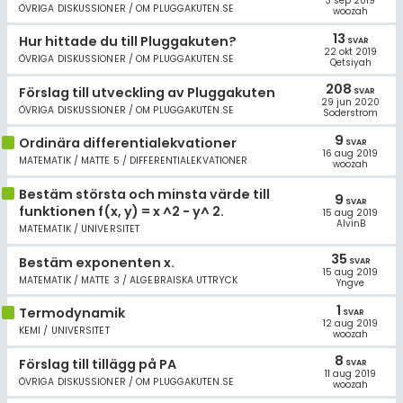
3 sep 2019
ÖVRIGA DISKUSSIONER / OM PLUGGAKUTEN.SE
woozah
13
Hur hittade du till Pluggakuten?
SVAR
22 okt 2019
ÖVRIGA DISKUSSIONER / OM PLUGGAKUTEN.SE
Qetsiyah
208
Förslag till utveckling av Pluggakuten
SVAR
29 jun 2020
ÖVRIGA DISKUSSIONER / OM PLUGGAKUTEN.SE
Soderstrom
9
Ordinära differentialekvationer
SVAR
16 aug 2019
MATEMATIK / MATTE 5 / DIFFERENTIALEKVATIONER
woozah
Bestäm största och minsta värde till
9
SVAR
funktionen f(x, y) = x ^2 − y^ 2.
15 aug 2019
AlvinB
MATEMATIK / UNIVERSITET
35
Bestäm exponenten x.
SVAR
15 aug 2019
MATEMATIK / MATTE 3 / ALGEBRAISKA UTTRYCK
Yngve
1
Termodynamik
SVAR
12 aug 2019
KEMI / UNIVERSITET
woozah
8
Förslag till tillägg på PA
SVAR
11 aug 2019
ÖVRIGA DISKUSSIONER / OM PLUGGAKUTEN.SE
woozah