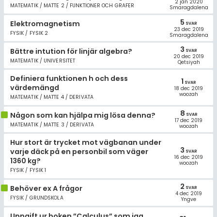
2 jan 2020
MATEMATIK / MATTE 2 / FUNKTIONER OCH GRAFER
Smaragdalena
5
Elektromagnetism
SVAR
23 dec 2019
FYSIK / FYSIK 2
Smaragdalena
3
Bättre intution för linjär algebra?
SVAR
20 dec 2019
MATEMATIK / UNIVERSITET
Qetsiyah
Definiera funktionen h och dess
1
SVAR
värdemängd
18 dec 2019
woozah
MATEMATIK / MATTE 4 / DERIVATA
8
Någon som kan hjälpa mig lösa denna?
SVAR
17 dec 2019
MATEMATIK / MATTE 3 / DERIVATA
woozah
Hur stort är trycket mot vägbanan under
3
varje däck på en personbil som väger
SVAR
16 dec 2019
1360 kg?
woozah
FYSIK / FYSIK 1
2
Behöver ex A frågor
SVAR
4 dec 2019
FYSIK / GRUNDSKOLA
Yngve
Uppgift ur boken ”Calculus” som jag