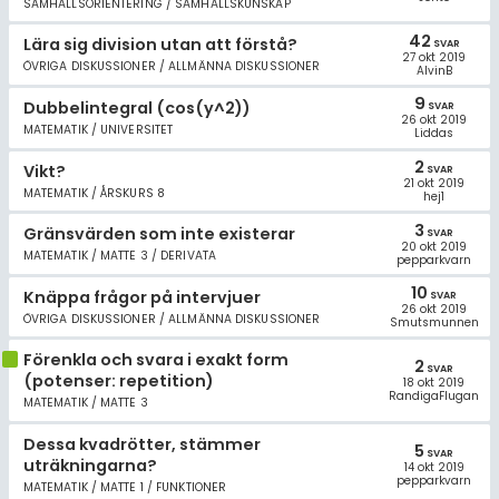
SAMHÄLLSORIENTERING / SAMHÄLLSKUNSKAP
42
Lära sig division utan att förstå?
SVAR
27 okt 2019
ÖVRIGA DISKUSSIONER / ALLMÄNNA DISKUSSIONER
AlvinB
9
Dubbelintegral (cos(y^2))
SVAR
26 okt 2019
MATEMATIK / UNIVERSITET
Liddas
2
Vikt?
SVAR
21 okt 2019
MATEMATIK / ÅRSKURS 8
hej1
3
Gränsvärden som inte existerar
SVAR
20 okt 2019
MATEMATIK / MATTE 3 / DERIVATA
pepparkvarn
10
Knäppa frågor på intervjuer
SVAR
26 okt 2019
ÖVRIGA DISKUSSIONER / ALLMÄNNA DISKUSSIONER
Smutsmunnen
Förenkla och svara i exakt form
2
SVAR
(potenser: repetition)
18 okt 2019
RandigaFlugan
MATEMATIK / MATTE 3
Dessa kvadrötter, stämmer
5
SVAR
uträkningarna?
14 okt 2019
pepparkvarn
MATEMATIK / MATTE 1 / FUNKTIONER