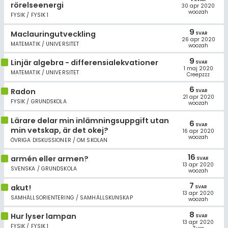
rörelseenergi
30 apr 2020
woozah
FYSIK / FYSIK 1
9
Maclauringutveckling
SVAR
26 apr 2020
MATEMATIK / UNIVERSITET
woozah
9
Linjär algebra - differensialekvationer
SVAR
1 maj 2020
MATEMATIK / UNIVERSITET
Creepzzz
6
Radon
SVAR
21 apr 2020
FYSIK / GRUNDSKOLA
woozah
Lärare delar min inlämningsuppgift utan
6
SVAR
min vetskap, är det okej?
16 apr 2020
woozah
ÖVRIGA DISKUSSIONER / OM SKOLAN
16
armén eller armen?
SVAR
13 apr 2020
SVENSKA / GRUNDSKOLA
woozah
7
akut!
SVAR
13 apr 2020
SAMHÄLLSORIENTERING / SAMHÄLLSKUNSKAP
woozah
8
Hur lyser lampan
SVAR
13 apr 2020
FYSIK / FYSIK 1