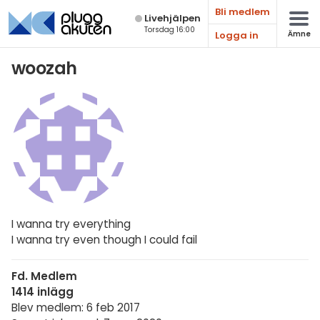
Bli medlem
Live­hjälpen
Torsdag 16:00
Logga in
Ämne
Matematik
woozah
Fysik
Kemi
Biologi
Teknik & Bygg
Programmering
I wanna try everything
Svenska
I wanna try even though I could fail
Engelska
Fd. Medlem
Fler språk
1414 inlägg
Blev medlem: 6 feb 2017