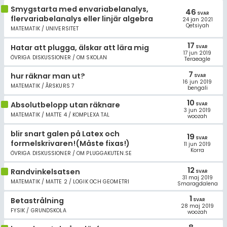
Smygstarta med envariabelanalys,
46
SVAR
flervariabelanalys eller linjär algebra
24 jan 2021
Qetsiyah
MATEMATIK / UNIVERSITET
17
Hatar att plugga, älskar att lära mig
SVAR
17 jun 2019
ÖVRIGA DISKUSSIONER / OM SKOLAN
Teraeagle
7
hur räknar man ut?
SVAR
16 jun 2019
MATEMATIK / ÅRSKURS 7
bengali
10
Absolutbelopp utan räknare
SVAR
3 jun 2019
MATEMATIK / MATTE 4 / KOMPLEXA TAL
woozah
blir snart galen på Latex och
19
SVAR
formelskrivaren!(Måste fixas!)
11 jun 2019
Korra
ÖVRIGA DISKUSSIONER / OM PLUGGAKUTEN.SE
12
Randvinkelsatsen
SVAR
31 maj 2019
MATEMATIK / MATTE 2 / LOGIK OCH GEOMETRI
Smaragdalena
1
Betastrålning
SVAR
28 maj 2019
FYSIK / GRUNDSKOLA
woozah