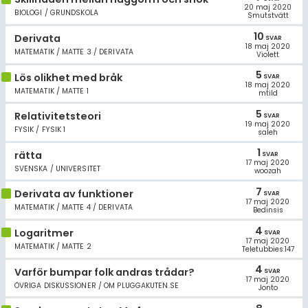
20 maj 2020
BIOLOGI / GRUNDSKOLA
Smutstvätt
10
Derivata
SVAR
18 maj 2020
MATEMATIK / MATTE 3 / DERIVATA
Violett
5
Lös olikhet med bråk
SVAR
18 maj 2020
MATEMATIK / MATTE 1
mtild
5
Relativitetsteori
SVAR
19 maj 2020
FYSIK / FYSIK 1
saleh
1
rätta
SVAR
17 maj 2020
SVENSKA / UNIVERSITET
woozah
7
Derivata av funktioner
SVAR
17 maj 2020
MATEMATIK / MATTE 4 / DERIVATA
Bedinsis
4
Logaritmer
SVAR
17 maj 2020
MATEMATIK / MATTE 2
Teletubbies.147
4
Varför bumpar folk andras trådar?
SVAR
17 maj 2020
ÖVRIGA DISKUSSIONER / OM PLUGGAKUTEN.SE
Jonto