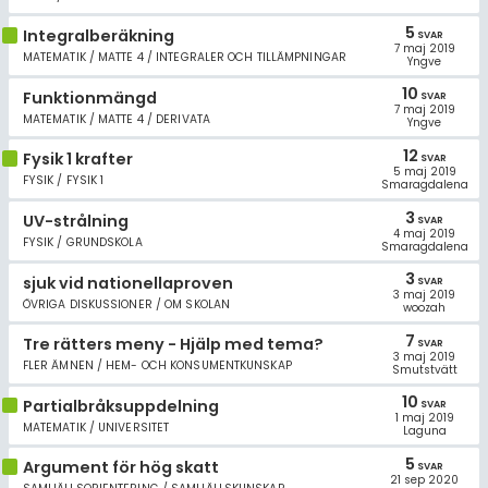
5
Integralberäkning
SVAR
7 maj 2019
MATEMATIK / MATTE 4 / INTEGRALER OCH TILLÄMPNINGAR
Yngve
10
Funktionmängd
SVAR
7 maj 2019
MATEMATIK / MATTE 4 / DERIVATA
Yngve
12
Fysik 1 krafter
SVAR
5 maj 2019
FYSIK / FYSIK 1
Smaragdalena
3
UV-strålning
SVAR
4 maj 2019
FYSIK / GRUNDSKOLA
Smaragdalena
3
sjuk vid nationellaproven
SVAR
3 maj 2019
ÖVRIGA DISKUSSIONER / OM SKOLAN
woozah
7
Tre rätters meny - Hjälp med tema?
SVAR
3 maj 2019
FLER ÄMNEN / HEM- OCH KONSUMENTKUNSKAP
Smutstvätt
10
Partialbråksuppdelning
SVAR
1 maj 2019
MATEMATIK / UNIVERSITET
Laguna
5
Argument för hög skatt
SVAR
21 sep 2020