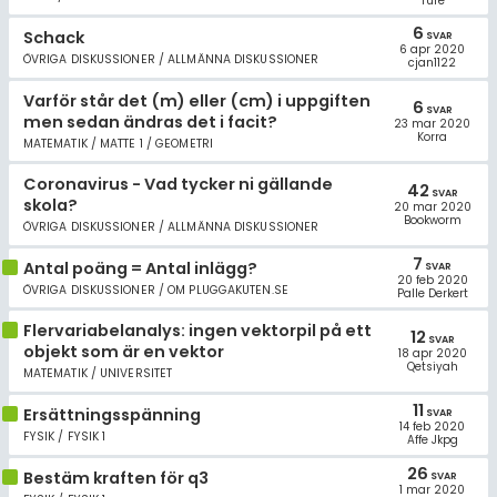
Ture
6
Schack
SVAR
6 apr 2020
ÖVRIGA DISKUSSIONER / ALLMÄNNA DISKUSSIONER
cjan1122
Varför står det (m) eller (cm) i uppgiften
6
SVAR
men sedan ändras det i facit?
23 mar 2020
Korra
MATEMATIK / MATTE 1 / GEOMETRI
Coronavirus - Vad tycker ni gällande
42
SVAR
skola?
20 mar 2020
Bookworm
ÖVRIGA DISKUSSIONER / ALLMÄNNA DISKUSSIONER
7
Antal poäng = Antal inlägg?
SVAR
20 feb 2020
ÖVRIGA DISKUSSIONER / OM PLUGGAKUTEN.SE
Palle Derkert
Flervariabelanalys: ingen vektorpil på ett
12
SVAR
objekt som är en vektor
18 apr 2020
Qetsiyah
MATEMATIK / UNIVERSITET
11
Ersättningsspänning
SVAR
14 feb 2020
FYSIK / FYSIK 1
Affe Jkpg
26
Bestäm kraften för q3
SVAR
1 mar 2020