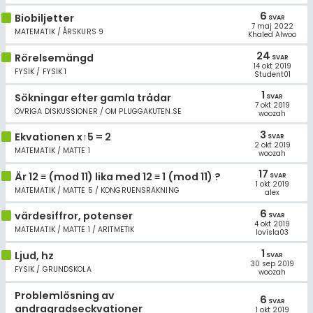
6
Biobiljetter
SVAR
7 maj 2022
MATEMATIK / ÅRSKURS 9
Khaled Alwoo
24
Rörelsemängd
SVAR
14 okt 2019
FYSIK / FYSIK 1
Student01
1
Sökningar efter gamla trådar
SVAR
7 okt 2019
ÖVRIGA DISKUSSIONER / OM PLUGGAKUTEN.SE
woozah
3
Ekvationen x↑5 = 2
SVAR
2 okt 2019
MATEMATIK / MATTE 1
woozah
17
Är 12 ≡ (mod 11) lika med 12 ≡ 1 (mod 11) ?
SVAR
1 okt 2019
MATEMATIK / MATTE 5 / KONGRUENSRÄKNING
alex
6
värdesiffror, potenser
SVAR
4 okt 2019
MATEMATIK / MATTE 1 / ARITMETIK
lovisla03
1
Ljud, hz
SVAR
30 sep 2019
FYSIK / GRUNDSKOLA
woozah
Problemlösning av
6
SVAR
andragradseckvationer
1 okt 2019