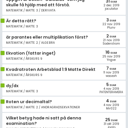
31
SVAR
skulle få hjälp med att förstå.
2 dec 2019
joculator
MATEMATIK / MATTE 3 / DERIVATA
3
Är detta rätt?
SVAR
22 nov 2019
MATEMATIK / MATTE 3
Plunv
2
är parantes eller multiplikation först?
SVAR
21 nov 2019
MATEMATIK / MATTE 2 / ALGEBRA
Soderstrom
16
Ekvation (fattar inget)
SVAR
25 nov 2019
MATEMATIK / ÅRSKURS 9
Yngve
7
Kvadratroten Arbetsblad 1:9 Matte Direkt
SVAR
11 nov 2019
MATEMATIK / ÅRSKURS 9
woozah
5
dy/dx
SVAR
4 nov 2019
MATEMATIK / MATTE 3
PATENTERAMERA
4
Roten ur decimaltal?
SVAR
4 nov 2019
MATEMATIK / MATTE 2 / ANDRAGRADSEKVATIONER
Mir022
Vilket betyg hade ni satt på denna
25
SVAR
examination?
31 okt 2019
Jonto