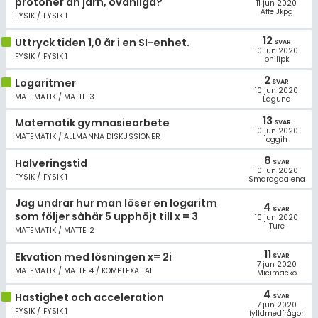
protoner än järn, ovanliga?
11 jun 2020
Affe Jkpg
FYSIK / FYSIK 1
12
Uttryck tiden 1,0 år i en SI-enhet.
SVAR
10 jun 2020
FYSIK / FYSIK 1
philipk
2
Logaritmer
SVAR
10 jun 2020
MATEMATIK / MATTE 3
Laguna
13
Matematik gymnasiearbete
SVAR
10 jun 2020
MATEMATIK / ALLMÄNNA DISKUSSIONER
oggih
8
Halveringstid
SVAR
10 jun 2020
FYSIK / FYSIK 1
Smaragdalena
Jag undrar hur man löser en logaritm
4
SVAR
som följer såhär 5 upphöjt till x = 3
10 jun 2020
Ture
MATEMATIK / MATTE 2
11
Ekvation med lösningen x= 2i
SVAR
7 jun 2020
MATEMATIK / MATTE 4 / KOMPLEXA TAL
Micimacko
4
Hastighet och acceleration
SVAR
7 jun 2020
FYSIK / FYSIK 1
fylldmedfrågor