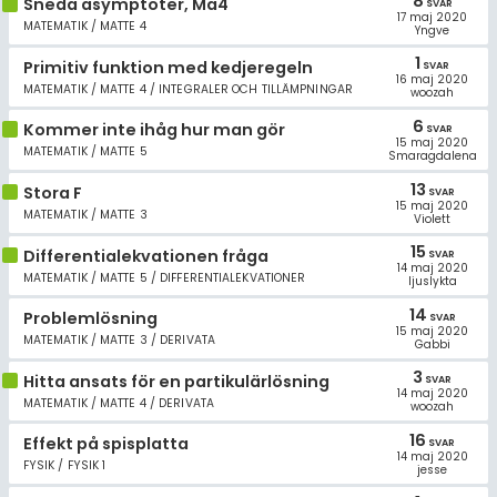
8
Sneda asymptoter, Ma4
SVAR
17 maj 2020
MATEMATIK / MATTE 4
Yngve
1
Primitiv funktion med kedjeregeln
SVAR
16 maj 2020
MATEMATIK / MATTE 4 / INTEGRALER OCH TILLÄMPNINGAR
woozah
6
Kommer inte ihåg hur man gör
SVAR
15 maj 2020
MATEMATIK / MATTE 5
Smaragdalena
13
Stora F
SVAR
15 maj 2020
MATEMATIK / MATTE 3
Violett
15
Differentialekvationen fråga
SVAR
14 maj 2020
MATEMATIK / MATTE 5 / DIFFERENTIALEKVATIONER
ljuslykta
14
Problemlösning
SVAR
15 maj 2020
MATEMATIK / MATTE 3 / DERIVATA
Gabbi
3
Hitta ansats för en partikulärlösning
SVAR
14 maj 2020
MATEMATIK / MATTE 4 / DERIVATA
woozah
16
Effekt på spisplatta
SVAR
14 maj 2020
FYSIK / FYSIK 1
jesse