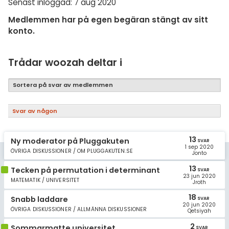
Samhällsorientering
Senast inloggad: 7 aug 2020
Medlemmen har på egen begäran stängt av sitt
Ekonomi
konto.
Fler ämnen
Trådar woozah deltar i
Övriga diskussioner
Sortera på svar av medlemmen
Livehjälpen
Topplistor
Svar av någon
Regler
13
Ny moderator på Pluggakuten
SVAR
1 sep 2020
ÖVRIGA DISKUSSIONER / OM PLUGGAKUTEN.SE
Jonto
För lärare
13
Tecken på permutation i determinant
SVAR
23 jun 2020
MATEMATIK / UNIVERSITET
Jroth
8 inloggade
18
Snabb laddare
SVAR
20 jun 2020
Om Pluggakuten
ÖVRIGA DISKUSSIONER / ALLMÄNNA DISKUSSIONER
Qetsiyah
2
Sommarmatte universitet
SVAR