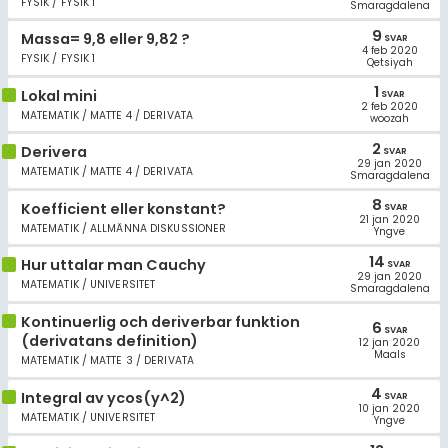
FYSIK / FYSIK 1
Smaragdalena
9
Massa= 9,8 eller 9,82 ?
SVAR
4 feb 2020
FYSIK / FYSIK 1
Qetsiyah
1
Lokal mini
SVAR
2 feb 2020
MATEMATIK / MATTE 4 / DERIVATA
woozah
2
Derivera
SVAR
29 jan 2020
MATEMATIK / MATTE 4 / DERIVATA
Smaragdalena
8
Koefficient eller konstant?
SVAR
21 jan 2020
MATEMATIK / ALLMÄNNA DISKUSSIONER
Yngve
14
Hur uttalar man Cauchy
SVAR
29 jan 2020
MATEMATIK / UNIVERSITET
Smaragdalena
Kontinuerlig och deriverbar funktion
6
SVAR
(derivatans definition)
12 jan 2020
Maals
MATEMATIK / MATTE 3 / DERIVATA
4
Integral av ycos(y^2)
SVAR
10 jan 2020
MATEMATIK / UNIVERSITET
Yngve