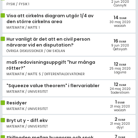
2 jun 2020
FYSIK / FYSIK 1
ConnyN
Visa att cirkelns diagram utgör 1/4 av
14
SVAR
den större cirkelns area
30 maj 2020
woozah
MATEMATIK / MATTE 1
Hur vanligt är det att en civil person
16
SVAR
närvarar vid en disputation?
9 jun 2020
Qetsiyah
ÖVRIGA DISKUSSIONER / OM SKOLAN
ma5 redovisningsuppgift "hur många
12
SVAR
rötter?"
25 maj 2020
Laguna
MATEMATIK / MATTE 5 / DIFFERENTIALEKVATIONER
12
"Squeeze value theorem" i flervariabler
SVAR
24 maj 2020
MATEMATIK / UNIVERSITET
Soderstrom
1
Residyer
SVAR
21 maj 2020
MATEMATIK / UNIVERSITET
woozah
2
Bryt ut y - diff.ekv
SVAR
21 maj 2020
MATEMATIK / UNIVERSITET
dyyl
7
Skillnaden mellan huggorm och snok
SVAR