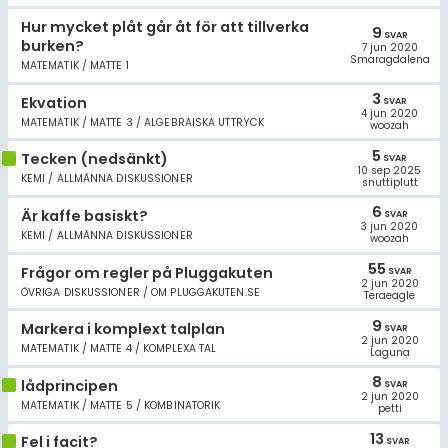
Hur mycket plåt går åt för att tillverka
9
SVAR
burken?
7 jun 2020
Smaragdalena
MATEMATIK / MATTE 1
3
Ekvation
SVAR
4 jun 2020
MATEMATIK / MATTE 3 / ALGEBRAISKA UTTRYCK
woozah
5
Tecken (nedsänkt)
SVAR
10 sep 2025
KEMI / ALLMÄNNA DISKUSSIONER
snuttiplutt
6
Är kaffe basiskt?
SVAR
3 jun 2020
KEMI / ALLMÄNNA DISKUSSIONER
woozah
55
Frågor om regler på Pluggakuten
SVAR
2 jun 2020
ÖVRIGA DISKUSSIONER / OM PLUGGAKUTEN.SE
Teraeagle
9
Markera i komplext talplan
SVAR
2 jun 2020
MATEMATIK / MATTE 4 / KOMPLEXA TAL
Laguna
8
lådprincipen
SVAR
2 jun 2020
MATEMATIK / MATTE 5 / KOMBINATORIK
petti
13
Fel i facit?
SVAR