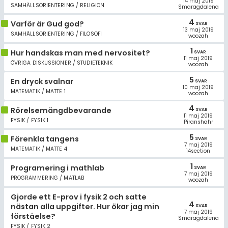
14 maj 2019
SAMHÄLLSORIENTERING / RELIGION
Smaragdalena
4
Varför är Gud god?
SVAR
13 maj 2019
SAMHÄLLSORIENTERING / FILOSOFI
woozah
1
Hur handskas man med nervositet?
SVAR
11 maj 2019
ÖVRIGA DISKUSSIONER / STUDIETEKNIK
woozah
5
En dryck svalnar
SVAR
10 maj 2019
MATEMATIK / MATTE 1
woozah
4
Rörelsemängdbevarande
SVAR
11 maj 2019
FYSIK / FYSIK 1
Piranshahr
5
Förenkla tangens
SVAR
7 maj 2019
MATEMATIK / MATTE 4
14section
1
Programering i mathlab
SVAR
7 maj 2019
PROGRAMMERING / MATLAB
woozah
Gjorde ett E-prov i fysik 2 och satte
4
nästan alla uppgifter. Hur ökar jag min
SVAR
7 maj 2019
förståelse?
Smaragdalena
FYSIK / FYSIK 2