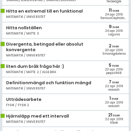
SAMHÄLLSORIENTERING / SAMHÄLLSKUNSKAP
Teraeagle
11
Hitta en extremal till en funktional
SVAR
24 apr 2019
MATEMATIK / UNIVERSITET
SeriousCephalopod
9
Hitta nollställen
SVAR
24 apr 2019
MATEMATIK / MATTE 3
Laguna
Divergenta, betingad eller absolut
2
SVAR
konvergenta
23 apr 2019
Smaragdalena
MATEMATIK / UNIVERSITET
5
liten dum bråk fråga här :)
SVAR
23 apr 2019
MATEMATIK / MATTE 2 / ALGEBRA
pepsi1968
7
Definitionmängd och funktion mängd
SVAR
22 apr 2019
MATEMATIK / UNIVERSITET
woozah
1
Utträdesarbete
SVAR
20 apr 2019
FYSIK / FYSIK 2
woozah
21
Hjärnsläpp med ett intervall
SVAR
22 apr 2019
MATEMATIK / UNIVERSITET
Albiki