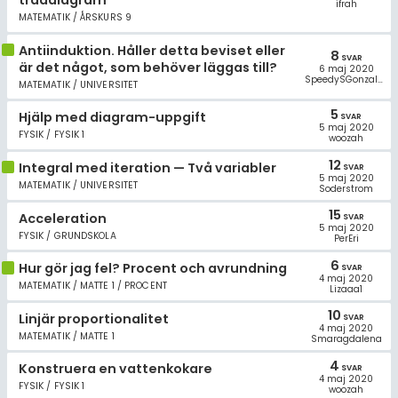
träddiagram
ifrah
MATEMATIK / ÅRSKURS 9
Antiinduktion. Håller detta beviset eller
8
SVAR
är det något, som behöver läggas till?
6 maj 2020
SpeedySGonzales
MATEMATIK / UNIVERSITET
5
Hjälp med diagram-uppgift
SVAR
5 maj 2020
FYSIK / FYSIK 1
woozah
12
Integral med iteration — Två variabler
SVAR
5 maj 2020
MATEMATIK / UNIVERSITET
Soderstrom
15
Acceleration
SVAR
5 maj 2020
FYSIK / GRUNDSKOLA
PerEri
6
Hur gör jag fel? Procent och avrundning
SVAR
4 maj 2020
MATEMATIK / MATTE 1 / PROCENT
Lizaaa1
10
Linjär proportionalitet
SVAR
4 maj 2020
MATEMATIK / MATTE 1
Smaragdalena
4
Konstruera en vattenkokare
SVAR
4 maj 2020
FYSIK / FYSIK 1
woozah