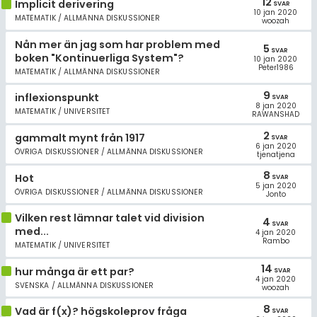
12
Implicit derivering
SVAR
10 jan 2020
MATEMATIK / ALLMÄNNA DISKUSSIONER
woozah
Nån mer än jag som har problem med
5
SVAR
boken "Kontinuerliga System"?
10 jan 2020
Peter1986
MATEMATIK / ALLMÄNNA DISKUSSIONER
9
inflexionspunkt
SVAR
8 jan 2020
MATEMATIK / UNIVERSITET
RAWANSHAD
2
gammalt mynt från 1917
SVAR
6 jan 2020
ÖVRIGA DISKUSSIONER / ALLMÄNNA DISKUSSIONER
tjenatjena
8
Hot
SVAR
5 jan 2020
ÖVRIGA DISKUSSIONER / ALLMÄNNA DISKUSSIONER
Jonto
Vilken rest lämnar talet vid division
4
SVAR
med...
4 jan 2020
Rambo
MATEMATIK / UNIVERSITET
14
hur många är ett par?
SVAR
4 jan 2020
SVENSKA / ALLMÄNNA DISKUSSIONER
woozah
8
Vad är f(x)? högskoleprov fråga
SVAR