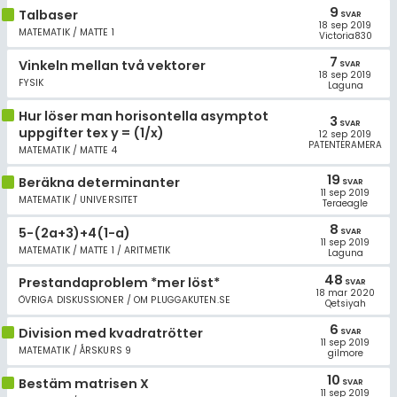
9
Talbaser
SVAR
18 sep 2019
MATEMATIK / MATTE 1
Victoria830
7
Vinkeln mellan två vektorer
SVAR
18 sep 2019
FYSIK
Laguna
Hur löser man horisontella asymptot
3
SVAR
uppgifter tex y = (1/x)
12 sep 2019
PATENTERAMERA
MATEMATIK / MATTE 4
19
Beräkna determinanter
SVAR
11 sep 2019
MATEMATIK / UNIVERSITET
Teraeagle
8
5-(2a+3)+4(1-a)
SVAR
11 sep 2019
MATEMATIK / MATTE 1 / ARITMETIK
Laguna
48
Prestandaproblem *mer löst*
SVAR
18 mar 2020
ÖVRIGA DISKUSSIONER / OM PLUGGAKUTEN.SE
Qetsiyah
6
Division med kvadratrötter
SVAR
11 sep 2019
MATEMATIK / ÅRSKURS 9
gilmore
10
Bestäm matrisen X
SVAR
11 sep 2019