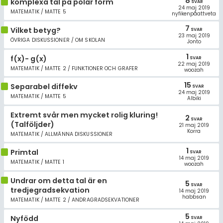
8
komplexa tal på polär form
SVAR
24 maj 2019
MATEMATIK / MATTE 5
nyfikenpåattveta
7
Vilket betyg?
SVAR
23 maj 2019
ÖVRIGA DISKUSSIONER / OM SKOLAN
Jonto
1
f(x)- g(x)
SVAR
22 maj 2019
MATEMATIK / MATTE 2 / FUNKTIONER OCH GRAFER
woozah
15
Separabel diffekv
SVAR
24 maj 2019
MATEMATIK / MATTE 5
Albiki
Extremt svår men mycket rolig kluring!
2
SVAR
(Talföljder)
21 maj 2019
Korra
MATEMATIK / ALLMÄNNA DISKUSSIONER
1
Primtal
SVAR
14 maj 2019
MATEMATIK / MATTE 1
woozah
Undrar om detta tal är en
5
SVAR
tredjegradsekvation
14 maj 2019
habbsan
MATEMATIK / MATTE 2 / ANDRAGRADSEKVATIONER
5
Nyfödd
SVAR