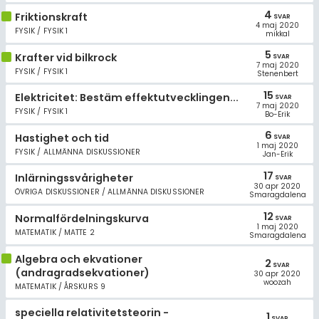
4
Friktionskraft
SVAR
4 maj 2020
FYSIK / FYSIK 1
mikkal
5
Krafter vid bilkrock
SVAR
7 maj 2020
FYSIK / FYSIK 1
Stenenbert
15
Elektricitet: Bestäm effektutvecklingen...
SVAR
7 maj 2020
FYSIK / FYSIK 1
Bo-Erik
6
Hastighet och tid
SVAR
1 maj 2020
FYSIK / ALLMÄNNA DISKUSSIONER
Jan-Erik
17
Inlärningssvårigheter
SVAR
30 apr 2020
ÖVRIGA DISKUSSIONER / ALLMÄNNA DISKUSSIONER
Smaragdalena
12
Normalfördelningskurva
SVAR
1 maj 2020
MATEMATIK / MATTE 2
Smaragdalena
Algebra och ekvationer
2
SVAR
(andragradsekvationer)
30 apr 2020
woozah
MATEMATIK / ÅRSKURS 9
speciella relativitetsteorin -
1
SVAR