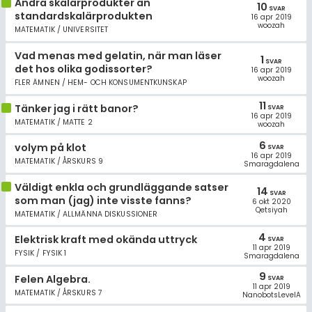
Andra skalärprodukter än
10
SVAR
standardskalärprodukten
16 apr 2019
woozah
MATEMATIK / UNIVERSITET
Vad menas med gelatin, när man läser
1
SVAR
det hos olika godissorter?
16 apr 2019
woozah
FLER ÄMNEN / HEM- OCH KONSUMENTKUNSKAP
11
Tänker jag i rätt banor?
SVAR
16 apr 2019
MATEMATIK / MATTE 2
woozah
6
volym på klot
SVAR
16 apr 2019
MATEMATIK / ÅRSKURS 9
Smaragdalena
Väldigt enkla och grundläggande satser
14
SVAR
som man (jag) inte visste fanns?
6 okt 2020
Qetsiyah
MATEMATIK / ALLMÄNNA DISKUSSIONER
4
Elektrisk kraft med okända uttryck
SVAR
11 apr 2019
FYSIK / FYSIK 1
Smaragdalena
9
Felen Algebra.
SVAR
11 apr 2019
MATEMATIK / ÅRSKURS 7
NanobotsLevelA