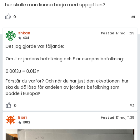
amhällsorientering
Livehjälpen
hur skulle man kunna börja med uppgiften?
för högskolan
konomi
Topplistor
0
#1
iversitet
ler ämnen
Regler
shkan
gskoleprovet
Postad:
17 maj 11:29
434
riga diskussioner
Fy (mattedelen)
För lärare
Det jag gjorde var följande:
lmänna diskussioner
Om J är jordens befolkning och E är europas befolkning:
2 inloggade
0.0013J = 0.013Y
Om Pluggakuten
Förstår du varför? Och när du har just den ekvationen, hur
ska du då lösa för andelen av jordens befolkning som
Allmänna villkor
bodde i Europa?
Cookie-inställningar
0
#2
Biorr
Postad:
17 maj 11:35
1802