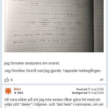
jag försöker analysera om svaret.
Jag försöker förstå vad jag gjorde. Tappade tankegången.
0
#7
Biorr
Postad:
17 maj 13:08
1802
Redigerad:
17 maj 13:09
Vill vara säker på att jag Inte sedan råkar göra fel med att
välja rätt ”delen” i täljaren och ”det hela” i nämnaren, om en