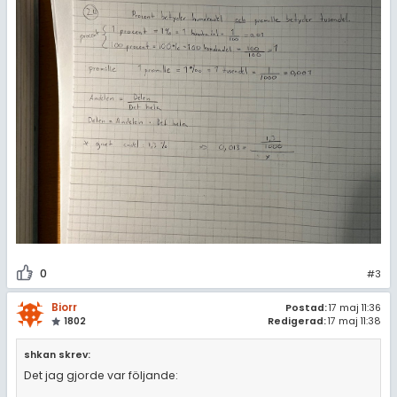
0
#3
Biorr
Postad:
17 maj 11:36
1802
Redigerad:
17 maj 11:38
shkan skrev:
Det jag gjorde var följande: