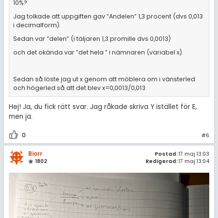
10%?
Jag tolkade att uppgiften gav ”Andelen” 1,3 procent (dvs 0,013
i decimalform).
Sedan var ”delen” (i täljaren 1,3 promille dvs 0,0013)
och det okända var ”det hela ” i nämnaren (variabel x).
Sedan så löste jag ut x genom att möblera om i vänsterled
och högerled så att det blev x=0,0013/0,013
Hej! Ja, du fick rätt svar. Jag råkade skriva Y istället för E,
men ja.
0
#6
Biorr
Postad:
17 maj 13:03
1802
Redigerad:
17 maj 13:04