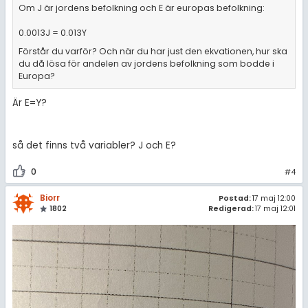
Om J är jordens befolkning och E är europas befolkning:
0.0013J = 0.013Y
Förstår du varför? Och när du har just den ekvationen, hur ska
du då lösa för andelen av jordens befolkning som bodde i
Europa?
Är E=Y?
så det finns två variabler? J och E?
0
#4
Biorr
Postad:
17 maj 12:00
1802
Redigerad:
17 maj 12:01