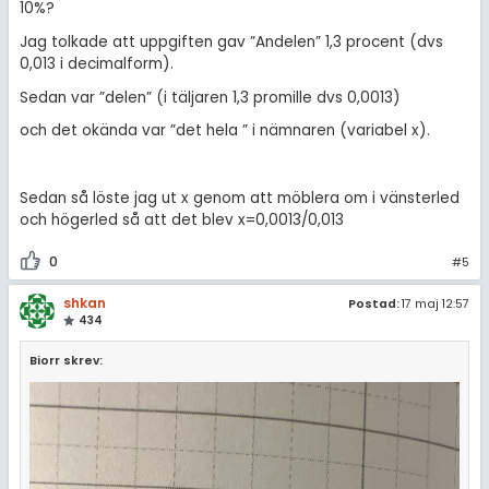
10%?
Jag tolkade att uppgiften gav ”Andelen” 1,3 procent (dvs
0,013 i decimalform).
Sedan var ”delen” (i täljaren 1,3 promille dvs 0,0013)
och det okända var ”det hela ” i nämnaren (variabel x).
Sedan så löste jag ut x genom att möblera om i vänsterled
och högerled så att det blev x=0,0013/0,013
0
#5
shkan
Postad:
17 maj 12:57
434
Biorr skrev: