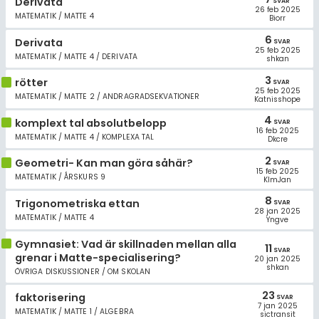
Derivata
SVAR
26 feb 2025
MATEMATIK / MATTE 4
Biorr
6
Derivata
SVAR
25 feb 2025
MATEMATIK / MATTE 4 / DERIVATA
shkan
3
rötter
SVAR
25 feb 2025
MATEMATIK / MATTE 2 / ANDRAGRADSEKVATIONER
Katnisshope
4
komplext tal absolutbelopp
SVAR
16 feb 2025
MATEMATIK / MATTE 4 / KOMPLEXA TAL
Dkcre
2
Geometri- Kan man göra såhär?
SVAR
15 feb 2025
MATEMATIK / ÅRSKURS 9
KlmJan
8
Trigonometriska ettan
SVAR
28 jan 2025
MATEMATIK / MATTE 4
Yngve
Gymnasiet: Vad är skillnaden mellan alla
11
SVAR
grenar i Matte-specialisering?
20 jan 2025
shkan
ÖVRIGA DISKUSSIONER / OM SKOLAN
23
faktorisering
SVAR
7 jan 2025
MATEMATIK / MATTE 1 / ALGEBRA
sictransit