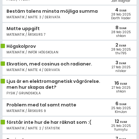
Jan Ragnar
4
Bestäm talens minsta möjliga summa
SVAR
28 feb 2025
MATEMATIK / MATTE 3 / DERIVATA
Darth Vader
8
Matte uppgift
SVAR
28 feb 2025
MATEMATIK / ÅRSKURS 7
shkan
2
Högskolprov
SVAR
28 feb 2025
MATEMATIK / INFÖR HÖGSKOLAN
thv795
3
Ekvation, med cosinus och radianer.
SVAR
27 feb 2025
MATEMATIK / MATTE 4 / DERIVATA
nilskar
Ljus är en elektromagnetisk vågrörelse.
16
SVAR
men hur skapas det?
27 feb 2025
shkan
FYSIK / GRUNDSKOLA
6
Problem med tal samt matte
SVAR
25 feb 2025
MATEMATIK / ÅRSKURS 9
KlmJan
12
förstår inte hur de har räknat som :(
SVAR
25 feb 2025
MATEMATIK / MATTE 2 / STATISTIK
Yumiytu
7