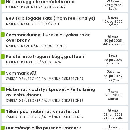
20
Hitta skuggade områdets area
SVAR
17 aug 2025
MATEMATIK / ALLMÄNNA DISKUSSIONER
Louis
5
Bevisa bifogade sats (inom reell analys)
SVAR
16 aug 2025
MATEMATIK / UNIVERSITET / ÖVRIGT
Tomten
Sommarkluring: Hur ska ni lyckas ta er
6
SVAR
över bron?
30 jul 2025
MrPotatohead
MATEMATIK / ALLMÄNNA DISKUSSIONER
1
Förstår inte frågan riktigt, grafteori
SVAR
28 jul 2025
MATEMATIK / MATTE 5 / MÄNGDLÄRA
joculator
24
Sommarlov💥
SVAR
25 jul 2025
ÖVRIGA DISKUSSIONER / ALLMÄNNA DISKUSSIONER
ljuslykta
Matematik och fysikprovet - Feltolkning
7
SVAR
av instruktioner
12 jul 2025
Samet
ÖVRIGA DISKUSSIONER / ALLMÄNNA DISKUSSIONER
9
Tillämpad matematik masterval
SVAR
26 jun 2025
ÖVRIGA DISKUSSIONER / ALLMÄNNA DISKUSSIONER
teknikomatte
1
Hur många olika personnummer?
SVAR