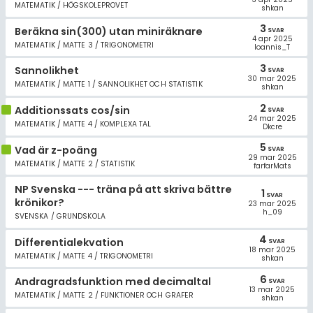
MATEMATIK / HÖGSKOLEPROVET
shkan
3
Beräkna sin(300) utan miniräknare
SVAR
4 apr 2025
MATEMATIK / MATTE 3 / TRIGONOMETRI
Ioannis_T
3
Sannolikhet
SVAR
30 mar 2025
MATEMATIK / MATTE 1 / SANNOLIKHET OCH STATISTIK
shkan
2
Additionssats cos/sin
SVAR
24 mar 2025
MATEMATIK / MATTE 4 / KOMPLEXA TAL
Dkcre
5
Vad är z-poäng
SVAR
29 mar 2025
MATEMATIK / MATTE 2 / STATISTIK
farfarMats
NP Svenska --- träna på att skriva bättre
1
SVAR
krönikor?
23 mar 2025
h_09
SVENSKA / GRUNDSKOLA
4
Differentialekvation
SVAR
18 mar 2025
MATEMATIK / MATTE 4 / TRIGONOMETRI
shkan
6
Andragradsfunktion med decimaltal
SVAR
13 mar 2025
MATEMATIK / MATTE 2 / FUNKTIONER OCH GRAFER
shkan