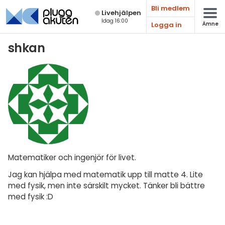
Bli medlem
Live­hjälpen
Idag 16:00
Logga in
Ämne
Matematik
shkan
Fysik
Kemi
Biologi
Teknik & Bygg
Programmering
Matematiker och ingenjör för livet.
Svenska
Jag kan hjälpa med matematik upp till matte 4. Lite
Engelska
med fysik, men inte särskilt mycket. Tänker bli bättre
med fysik :D
Fler språk