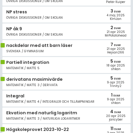
ÖVRIGA DISKUSSIONER / OM SKOLAN
Pieter Kuiper
3
NP stress
SVAR
4 maj 2025
ÖVRIGA DISKUSSIONER / OM SKOLAN
KlmJan
2
NP åk 9
SVAR
21 apr 2025
ÖVRIGA DISKUSSIONER / OM SKOLAN
MrPotatohead
7
nackdelar med att barn läser
SVAR
21 apr 2025
SVENSKA / GYMNASIUM
Hejsan266
5
Partiell integration
SVAR
18 apr 2025
MATEMATIK / MATTE 5
shkan
5
derivatans maximivärde
SVAR
9 apr 2025
MATEMATIK / MATTE 3 / DERIVATA
Trinity2
1
Integral
SVAR
9 apr 2025
MATEMATIK / MATTE 4 / INTEGRALER OCH TILLÄMPNINGAR
shkan
4
Ekvation med naturlig logaritm
SVAR
20 apr 2025
MATEMATIK / MATTE 3 / NATURLIGA LOGARITMER
jaricyber
11
Högskoleprovet 2023-10-22
SVAR
3 apr 2025