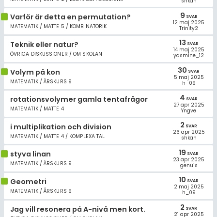
shkan
9
Varför är detta en permutation?
SVAR
12 maj 2025
MATEMATIK / MATTE 5 / KOMBINATORIK
Trinity2
13
Teknik eller natur?
SVAR
14 maj 2025
ÖVRIGA DISKUSSIONER / OM SKOLAN
yasmine_12
30
Volym på kon
SVAR
5 maj 2025
MATEMATIK / ÅRSKURS 9
h_09
4
rotationsvolymer gamla tentafrågor
SVAR
27 apr 2025
MATEMATIK / MATTE 4
Yngve
2
i multiplikation och division
SVAR
26 apr 2025
MATEMATIK / MATTE 4 / KOMPLEXA TAL
shkan
19
styva linan
SVAR
23 apr 2025
MATEMATIK / ÅRSKURS 9
genuis
10
Geometri
SVAR
2 maj 2025
MATEMATIK / ÅRSKURS 9
h_09
2
Jag vill resonera på A-nivå men kort.
SVAR
21 apr 2025