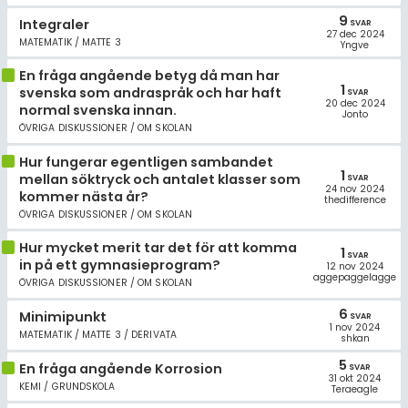
9
Integraler
SVAR
27 dec 2024
MATEMATIK / MATTE 3
Yngve
En fråga angående betyg då man har
1
svenska som andraspråk och har haft
SVAR
20 dec 2024
normal svenska innan.
Jonto
ÖVRIGA DISKUSSIONER / OM SKOLAN
Hur fungerar egentligen sambandet
1
mellan söktryck och antalet klasser som
SVAR
24 nov 2024
kommer nästa år?
thedifference
ÖVRIGA DISKUSSIONER / OM SKOLAN
Hur mycket merit tar det för att komma
1
SVAR
in på ett gymnasieprogram?
12 nov 2024
aggepaggelagge
ÖVRIGA DISKUSSIONER / OM SKOLAN
6
Minimipunkt
SVAR
1 nov 2024
MATEMATIK / MATTE 3 / DERIVATA
shkan
5
En fråga angående Korrosion
SVAR
31 okt 2024
KEMI / GRUNDSKOLA
Teraeagle