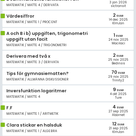
3 jan 2026
MATEMATIK / MATTE 4 / DERIVATA
sictransit
2
Värdesiffror
SVAR
14 dec 2025
MATEMATIK / MATTE 1 / PROCENT
KlmJan
A och B i b) uppgiften, trigonometri
1
SVAR
uppgift utan facit
24 nov 2025
Macilaci
MATEMATIK / MATTE 4 / TRIGONOMETRI
2
Derivera med två x
SVAR
25 nov 2025
MATEMATIK / MATTE 3 / DERIVATA
Bedinsis
70
Tips för gymnasiematten?
SVAR
29 nov 2025
MATEMATIK / ALLMÄNNA DISKUSSIONER
Trinity2
9
Inversfunktion logaritmer
SVAR
4 okt 2025
MATEMATIK / MATTE 4
Ture
4
F.F
SVAR
27 sep 2025
MATEMATIK / MATTE 1 / ARITMETIK
Abarnet
12
Clara stickar en halsduk
SVAR
21 sep 2025
MATEMATIK / MATTE 1 / ALGEBRA
KlmJan