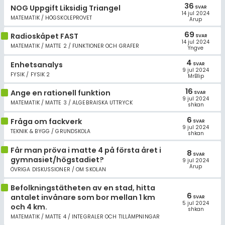
36
NOG Uppgift Liksidig Triangel
SVAR
14 jul 2024
MATEMATIK / HÖGSKOLEPROVET
Arup
69
Radioskåpet FAST
SVAR
14 jul 2024
MATEMATIK / MATTE 2 / FUNKTIONER OCH GRAFER
Yngve
4
Enhetsanalys
SVAR
9 jul 2024
FYSIK / FYSIK 2
MrBlip
16
Ange en rationell funktion
SVAR
9 jul 2024
MATEMATIK / MATTE 3 / ALGEBRAISKA UTTRYCK
shkan
6
Fråga om fackverk
SVAR
9 jul 2024
TEKNIK & BYGG / GRUNDSKOLA
shkan
Får man pröva i matte 4 på första året i
8
SVAR
gymnasiet/högstadiet?
9 jul 2024
Arup
ÖVRIGA DISKUSSIONER / OM SKOLAN
Befolkningstätheten av en stad, hitta
6
antalet invånare som bor mellan 1 km
SVAR
5 jul 2024
och 4 km.
shkan
MATEMATIK / MATTE 4 / INTEGRALER OCH TILLÄMPNINGAR