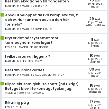
70
Bestäm ekvationen till Tangenten
SVAR
30 jul 2024
MATEMATIK / MATTE 3 / DERIVATA
Yngve
Absolutbeloppet av två komplexa tal, z
29
och w. Hur kan man bevisa den här
SVAR
19 jul 2024
formeln?
PATENTERAMERA
MATEMATIK / MATTE 4 / KOMPLEXA TAL
Bryter det här systemet mot
11
SVAR
termodynamikens lagar?
19 jul 2024
shkan
FYSIK / ALLMÄNNA DISKUSSIONER
10
I vilket intervall ligger x ?
SVAR
19 jul 2024
MATEMATIK / HÖGSKOLEPROVET
Bedinsis
80
Bestäm Gränsvärdet
SVAR
17 jul 2024
MATEMATIK / MATTE 3 / ALGEBRAISKA UTTRYCK
Yngve
Bilprojekt som gick lite snett (på riktigt).
18
SVAR
Betyget blev lite konstigt tycker jag.
19 jul 2024
ThomasN
TEKNIK & BYGG / GRUNDSKOLA
17
Riktning på g
SVAR
17 jul 2024
FYSIK / FYSIK 1
Calle_K