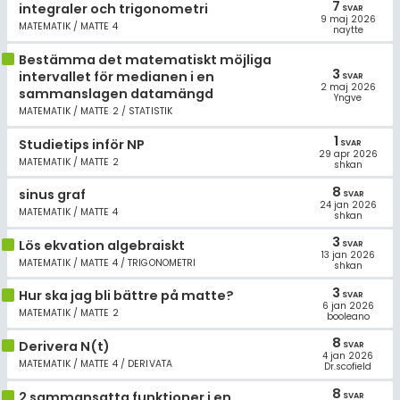
7
Allmänna villkor
integraler och trigonometri
SVAR
9 maj 2026
MATEMATIK / MATTE 4
naytte
Cookie-inställningar
Bestämma det matematiskt möjliga
3
intervallet för medianen i en
SVAR
2 maj 2026
sammanslagen datamängd
Yngve
MATEMATIK / MATTE 2 / STATISTIK
1
Studietips inför NP
SVAR
29 apr 2026
MATEMATIK / MATTE 2
shkan
8
sinus graf
SVAR
24 jan 2026
MATEMATIK / MATTE 4
shkan
3
Lös ekvation algebraiskt
SVAR
13 jan 2026
MATEMATIK / MATTE 4 / TRIGONOMETRI
shkan
3
Hur ska jag bli bättre på matte?
SVAR
6 jan 2026
MATEMATIK / MATTE 2
booleano
8
Derivera N(t)
SVAR
4 jan 2026
MATEMATIK / MATTE 4 / DERIVATA
Dr.scofield
8
2 sammansatta funktioner i en
SVAR