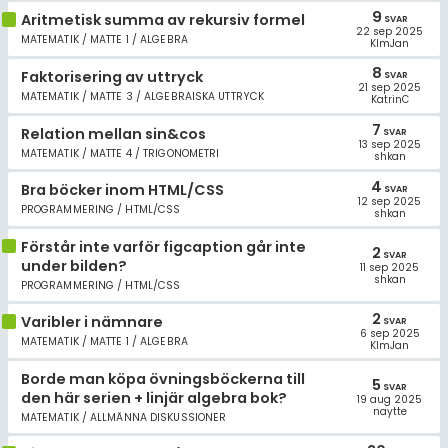
9
Aritmetisk summa av rekursiv formel
SVAR
22 sep 2025
MATEMATIK / MATTE 1 / ALGEBRA
KlmJan
8
Faktorisering av uttryck
SVAR
21 sep 2025
MATEMATIK / MATTE 3 / ALGEBRAISKA UTTRYCK
KatrinC
7
Relation mellan sin&cos
SVAR
13 sep 2025
MATEMATIK / MATTE 4 / TRIGONOMETRI
shkan
4
Bra böcker inom HTML/CSS
SVAR
12 sep 2025
PROGRAMMERING / HTML/CSS
shkan
Förstår inte varför figcaption går inte
2
SVAR
under bilden?
11 sep 2025
shkan
PROGRAMMERING / HTML/CSS
2
Varibler i nämnare
SVAR
6 sep 2025
MATEMATIK / MATTE 1 / ALGEBRA
KlmJan
Borde man köpa övningsböckerna till
5
SVAR
den här serien + linjär algebra bok?
19 aug 2025
naytte
MATEMATIK / ALLMÄNNA DISKUSSIONER