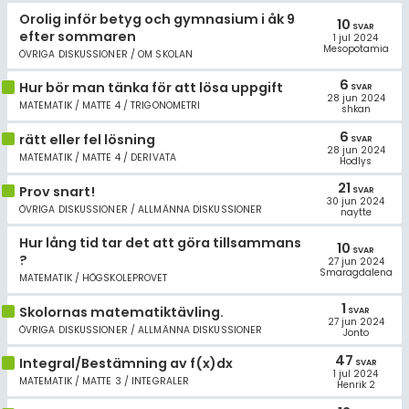
Orolig inför betyg och gymnasium i åk 9
10
SVAR
efter sommaren
1 jul 2024
Mesopotamia
ÖVRIGA DISKUSSIONER / OM SKOLAN
6
Hur bör man tänka för att lösa uppgift
SVAR
28 jun 2024
MATEMATIK / MATTE 4 / TRIGONOMETRI
shkan
6
rätt eller fel lösning
SVAR
28 jun 2024
MATEMATIK / MATTE 4 / DERIVATA
Hodlys
21
Prov snart!
SVAR
30 jun 2024
ÖVRIGA DISKUSSIONER / ALLMÄNNA DISKUSSIONER
naytte
Hur lång tid tar det att göra tillsammans
10
SVAR
?
27 jun 2024
Smaragdalena
MATEMATIK / HÖGSKOLEPROVET
1
Skolornas matematiktävling.
SVAR
27 jun 2024
ÖVRIGA DISKUSSIONER / ALLMÄNNA DISKUSSIONER
Jonto
47
Integral/Bestämning av f(x)dx
SVAR
1 jul 2024
MATEMATIK / MATTE 3 / INTEGRALER
Henrik 2