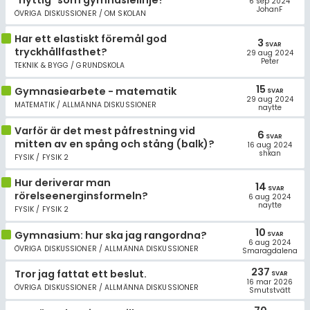
6 sep 2024
JohanF
ÖVRIGA DISKUSSIONER / OM SKOLAN
Har ett elastiskt föremål god
3
SVAR
tryckhållfasthet?
29 aug 2024
Peter
TEKNIK & BYGG / GRUNDSKOLA
15
Gymnasiearbete - matematik
SVAR
29 aug 2024
MATEMATIK / ALLMÄNNA DISKUSSIONER
naytte
Varför är det mest påfrestning vid
6
SVAR
mitten av en spång och stång (balk)?
16 aug 2024
shkan
FYSIK / FYSIK 2
Hur deriverar man
14
SVAR
rörelseenerginsformeln?
6 aug 2024
naytte
FYSIK / FYSIK 2
10
Gymnasium: hur ska jag rangordna?
SVAR
6 aug 2024
ÖVRIGA DISKUSSIONER / ALLMÄNNA DISKUSSIONER
Smaragdalena
237
Tror jag fattat ett beslut.
SVAR
16 mar 2026
ÖVRIGA DISKUSSIONER / ALLMÄNNA DISKUSSIONER
Smutstvätt