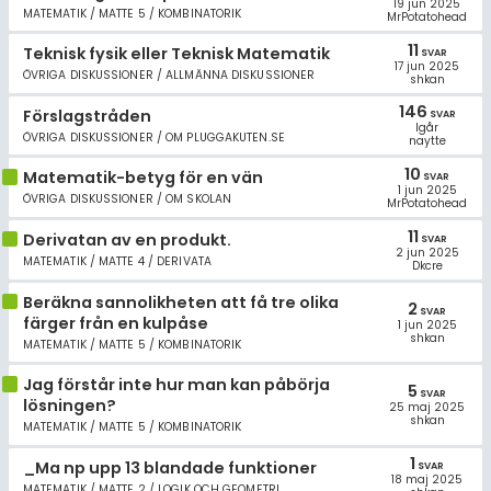
19 jun 2025
MATEMATIK / MATTE 5 / KOMBINATORIK
MrPotatohead
11
Teknisk fysik eller Teknisk Matematik
SVAR
17 jun 2025
ÖVRIGA DISKUSSIONER / ALLMÄNNA DISKUSSIONER
shkan
146
Förslagstråden
SVAR
Igår
ÖVRIGA DISKUSSIONER / OM PLUGGAKUTEN.SE
naytte
10
Matematik-betyg för en vän
SVAR
1 jun 2025
ÖVRIGA DISKUSSIONER / OM SKOLAN
MrPotatohead
11
Derivatan av en produkt.
SVAR
2 jun 2025
MATEMATIK / MATTE 4 / DERIVATA
Dkcre
Beräkna sannolikheten att få tre olika
2
SVAR
färger från en kulpåse
1 jun 2025
shkan
MATEMATIK / MATTE 5 / KOMBINATORIK
Jag förstår inte hur man kan påbörja
5
SVAR
lösningen?
25 maj 2025
shkan
MATEMATIK / MATTE 5 / KOMBINATORIK
1
_Ma np upp 13 blandade funktioner
SVAR
18 maj 2025
MATEMATIK / MATTE 2 / LOGIK OCH GEOMETRI