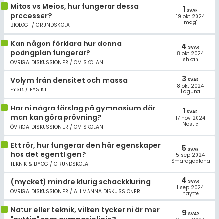
Mitos vs Meios, hur fungerar dessa
1
SVAR
processer?
19 okt 2024
mag1
BIOLOGI / GRUNDSKOLA
Kan någon förklara hur denna
4
SVAR
poängplan fungerar?
8 okt 2024
shkan
ÖVRIGA DISKUSSIONER / OM SKOLAN
3
Volym från densitet och massa
SVAR
8 okt 2024
FYSIK / FYSIK 1
Laguna
Har ni några förslag på gymnasium där
1
SVAR
man kan göra prövning?
17 nov 2024
Nostic
ÖVRIGA DISKUSSIONER / OM SKOLAN
Ett rör, hur fungerar den här egenskaper
5
SVAR
hos det egentligen?
5 sep 2024
Smaragdalena
TEKNIK & BYGG / GRUNDSKOLA
4
(mycket) mindre klurig schackkluring
SVAR
1 sep 2024
ÖVRIGA DISKUSSIONER / ALLMÄNNA DISKUSSIONER
naytte
Natur eller teknik, vilken tycker ni är mer
9
SVAR
"nyttig" som gymnasielinje?