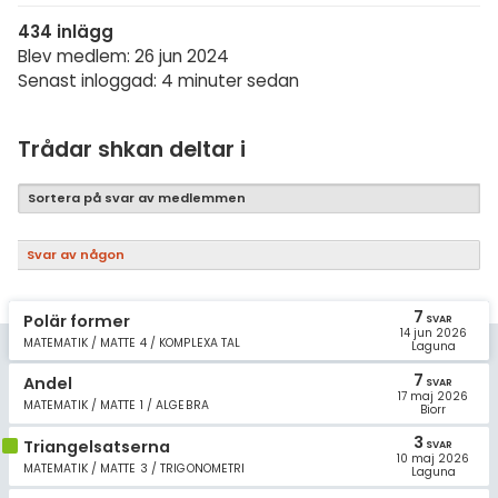
Samhällsorientering
434 inlägg
Ekonomi
Blev medlem: 26 jun 2024
Senast inloggad: 4 minuter sedan
Fler ämnen
Övriga diskussioner
Trådar shkan deltar i
Livehjälpen
Sortera på svar av medlemmen
Topplistor
Svar av någon
Regler
7
Polär former
SVAR
14 jun 2026
MATEMATIK / MATTE 4 / KOMPLEXA TAL
För lärare
Laguna
7
Andel
SVAR
17 maj 2026
5 inloggade
MATEMATIK / MATTE 1 / ALGEBRA
Biorr
3
Triangelsatserna
SVAR
Om Pluggakuten
10 maj 2026
MATEMATIK / MATTE 3 / TRIGONOMETRI
Laguna