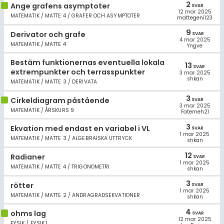
2
Ange grafens asymptoter
SVAR
12 mar 2025
MATEMATIK / MATTE 4 / GRAFER OCH ASYMPTOTER
mattegeni123
9
Derivator och grafe
SVAR
4 mar 2025
MATEMATIK / MATTE 4
Yngve
Bestäm funktionernas eventuella lokala
13
SVAR
extrempunkter och terrasspunkter
3 mar 2025
shkan
MATEMATIK / MATTE 3 / DERIVATA
3
Cirkeldiagram påstående
SVAR
3 mar 2025
MATEMATIK / ÅRSKURS 9
Fatemeh21
3
Ekvation med endast en variabel i VL
SVAR
1 mar 2025
MATEMATIK / MATTE 3 / ALGEBRAISKA UTTRYCK
shkan
12
Radianer
SVAR
1 mar 2025
MATEMATIK / MATTE 4 / TRIGONOMETRI
shkan
3
rötter
SVAR
1 mar 2025
MATEMATIK / MATTE 2 / ANDRAGRADSEKVATIONER
shkan
4
ohms lag
SVAR
12 mar 2025
FYSIK / FYSIK 1