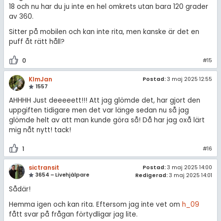
18 och nu har du ju inte en hel omkrets utan bara 120 grader
av 360.
Sitter på mobilen och kan inte rita, men kanske är det en
puff åt rätt håll?
0
#15
KlmJan
Postad:
3 maj 2025 12:55
1557
AHHHH Just deeeeett!!! Att jag glömde det, har gjort den
uppgiften tidigare men det var länge sedan nu så jag
glömde helt av att man kunde göra så! Då har jag oxå lärt
mig nåt nytt! tack!
1
#16
sictransit
Postad:
3 maj 2025 14:00
3654 – Livehjälpare
Redigerad:
3 maj 2025 14:01
Sådär!
Hemma igen och kan rita. Eftersom jag inte vet om
h_09
fått svar på frågan förtydligar jag lite.