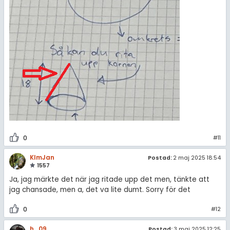
0
#11
KlmJan
Postad:
2 maj 2025 18:54
1557
Ja, jag märkte det när jag ritade upp det men, tänkte att
jag chansade, men a, det va lite dumt. Sorry för det
0
#12
h_09
Postad:
3 maj 2025 12:25