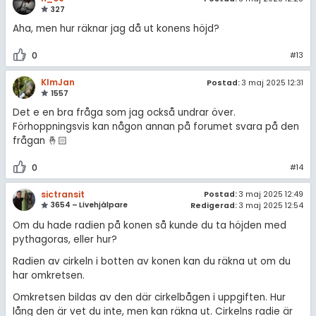
327
Aha, men hur räknar jag då ut konens höjd?
0
#13
KlmJan
Postad:
3 maj 2025 12:31
1557
Det e en bra fråga som jag också undrar över.
Förhoppningsvis kan någon annan på forumet svara på den
frågan 🤞🏻
0
#14
sictransit
Postad:
3 maj 2025 12:49
3654 – Livehjälpare
Redigerad:
3 maj 2025 12:54
Om du hade radien på konen så kunde du ta höjden med
pythagoras, eller hur?
Radien av cirkeln i botten av konen kan du räkna ut om du
har omkretsen.
Omkretsen bildas av den där cirkelbågen i uppgiften. Hur
lång den är vet du inte, men kan räkna ut. Cirkelns radie är