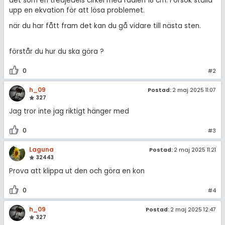
det som en tredjedels cirkel med radien 18 cm. Försök ställa
Om Pluggakuten
upp en ekvation för att lösa problemet.
när du har fått fram det kan du gå vidare till nästa sten.
Allmänna villkor
Cookie-inställningar
förstår du hur du ska göra ?
0
#2
h_09
Postad:
2 maj 2025 11:07
327
Jag tror inte jag riktigt hänger med
0
#3
Laguna
Postad:
2 maj 2025 11:21
32443
Prova att klippa ut den och göra en kon
0
#4
h_09
Postad:
2 maj 2025 12:47
327