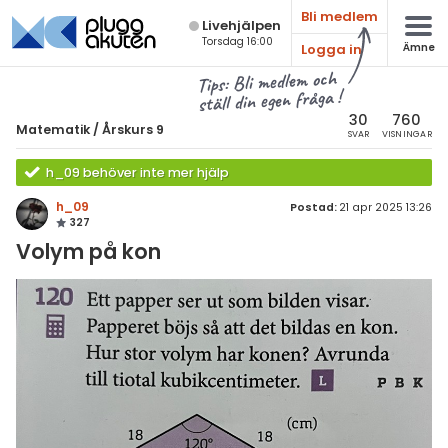
Bli medlem
Live­hjälpen
Torsdag 16:00
Logga in
Ämne
atematik
Alla ämnen
Tips: Bli medlem och
ställ din egen fråga !
sik
Matematik
30
760
Matematik
/
Årskurs 9
SVAR
VISNINGAR
Alla trådar
emi
h_09 behöver inte mer hjälp
Årskurs 7
ologi
h_09
Postad:
21 apr 2025 13:26
327
Årskurs 8
knik & Bygg
Volym på kon
Årskurs 9
rogrammering
Matte 1
venska
Matte 2
ngelska
Matte 3
er språk
Matte 4
Matte 5