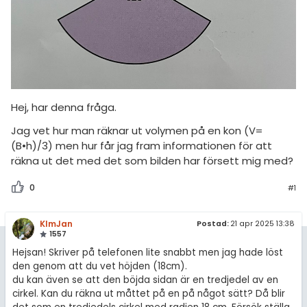
amhällsorientering
Inför högskolan
konomi
Universitet
ler ämnen
Högskoleprovet
riga diskussioner
MaFy (mattedelen)
Hej, har denna fråga.
Allmänna diskussioner
Jag vet hur man räknar ut volymen på en kon (V=
(B•h)/3) men hur får jag fram informationen för att
Livehjälpen
räkna ut det med det som bilden har försett mig med?
Topplistor
0
#1
Regler
KlmJan
Postad:
21 apr 2025 13:38
1557
För lärare
Hejsan! Skriver på telefonen lite snabbt men jag hade löst
den genom att du vet höjden (18cm).
7 inloggade
du kan även se att den böjda sidan är en tredjedel av en
cirkel. Kan du räkna ut måttet på en på något sätt? Då blir