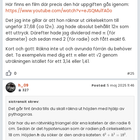
Här finns en film där precis den här uppgiften gås igenom:
https://www.youtube.com/watch?v=eJSQMu1fA0o
Det jag inte gillar är att hon räknar ut cirkelsektorn till
ungefär 37,68 (ca 12π). Jag hade absolut behållit 12π som
ett uttryck. Därefter hade jag dividerad med π (för
diameter) och sedan med 2 (för radie) och fått
exakt
6.
Kort och gott: Räkna inte ut och avrunda förrän du behöver
det. Ta exempelvis med dig ett π eller ett √2 genom
uträkningen istället för ett 3,14 eller 1,41.
0
#25
h_09
Postad:
5 maj 2025 11:46
327
sictransit skrev:
Det går fint ända tills du skall räkna ut höjden med hjälp av
pythagoras.
Där har du en rätvinklig triangel där ena kateten är din radie 6
cm. Sedan är det
hypotenusan
som är radien på cirkelsektorn
18 cm. Höjden
h
du söker är den andra kateten:
.
2
2
2
6
2
+
h
2
=
18
2
6
+
=
18
h