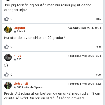
Jaa jag förstår jag förstår, men hur rälnar jag ut denna
orangea linje?
0
#18
Laguna
Postad:
3 maj 2025 18:54
32443
Hur stor del av en cirkel är 120 grader?
0
#19
h_09
Postad:
3 maj 2025 19:04
327
1/3
0
#20
sictransit
Postad:
4 maj 2025 13:52
3654 – Livehjälpare
Precis. Att räkna ut omkretsen av en cirkel med radien 18 cm
är inte så svårt. Nu har du alltså 1/3 sådan omkrets.