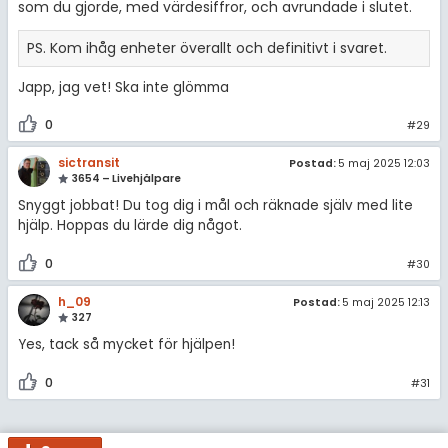
som du gjorde, med värdesiffror, och avrundade i slutet.
PS. Kom ihåg enheter överallt och definitivt i svaret.
Japp, jag vet! Ska inte glömma
0
#29
sictransit
Postad:
5 maj 2025 12:03
3654 – Livehjälpare
Snyggt jobbat! Du tog dig i mål och räknade själv med lite
hjälp. Hoppas du lärde dig något.
0
#30
h_09
Postad:
5 maj 2025 12:13
327
Yes, tack så mycket för hjälpen!
0
#31