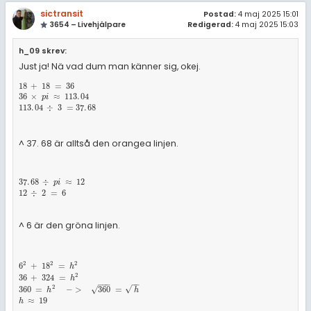
sictransit
Postad:
4 maj 2025 15:01
3654 – Livehjälpare
Redigerad:
4 maj 2025 15:03
h_09 skrev:
Just ja! Nä vad dum man känner sig, okej.
18
+
18
=
36
36
×
p
i
≈
113
.
04
113
.
04
÷
3
=
37
.
68
18
+
18
=
36
36
×
≈
113
.
04
p
i
113
.
04
÷
3
=
37
.
68
^ 37. 68 är alltså den orangea linjen.
37
.
68
÷
p
i
≈
12
12
÷
2
=
6
37
.
68
÷
≈
12
p
i
12
÷
2
=
6
^ 6 är den gröna linjen.
2
2
2
6
2
+
18
2
=
h
2
36
+
324
=
h
2
360
=
h
2
-
>
360
=
h
h
≈
19
6
+
18
=
h
2
36
+
324
=
h
−
−
−
−
−
2
√
√
360
=
−
>
360
=
h
h
≈
19
h