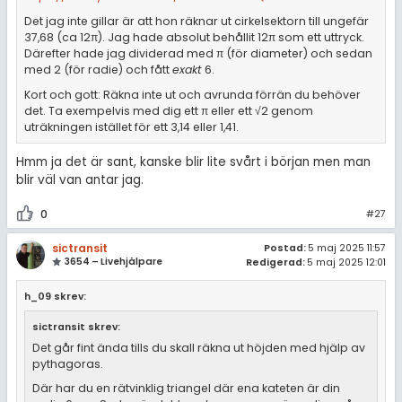
Det jag inte gillar är att hon räknar ut cirkelsektorn till ungefär
37,68 (ca 12π). Jag hade absolut behållit 12π som ett uttryck.
Därefter hade jag dividerad med π (för diameter) och sedan
med 2 (för radie) och fått
exakt
6.
Kort och gott: Räkna inte ut och avrunda förrän du behöver
det. Ta exempelvis med dig ett π eller ett √2 genom
uträkningen istället för ett 3,14 eller 1,41.
Hmm ja det är sant, kanske blir lite svårt i början men man
blir väl van antar jag.
0
#27
sictransit
Postad:
5 maj 2025 11:57
3654 – Livehjälpare
Redigerad:
5 maj 2025 12:01
h_09 skrev:
sictransit skrev:
Det går fint ända tills du skall räkna ut höjden med hjälp av
pythagoras.
Där har du en rätvinklig triangel där ena kateten är din