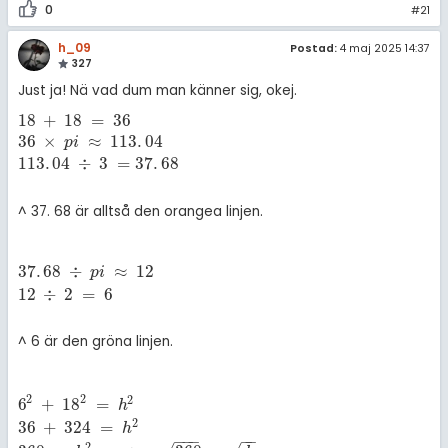
0
#21
h_09
Postad:
4 maj 2025 14:37
327
Just ja! Nä vad dum man känner sig, okej.
18
+
18
=
36
18
+
18
=
36
36
×
p
i
≈
113
.
04
113
.
04
÷
3
=
37
.
68
36
×
≈
113
.
04
p
i
113
.
04
÷
3
=
37
.
68
^ 37. 68 är alltså den orangea linjen.
37
.
68
÷
≈
12
37
.
68
÷
p
i
≈
12
12
÷
2
=
6
p
i
12
÷
2
=
6
^ 6 är den gröna linjen.
2
2
2
6
+
18
=
6
2
+
18
2
=
h
2
36
+
324
=
h
2
360
=
h
2
-
>
360
=
h
h
≈
19
h
2
36
+
324
=
h
−
−
−
−
−
2