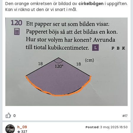
Den orange omkretsen är bildad av
cirkelbågen
i uppgiften.
Kan vi räkna ut den är vi snart i mål.
0
#17
h_09
Postad:
3 maj 2025 18:50
327