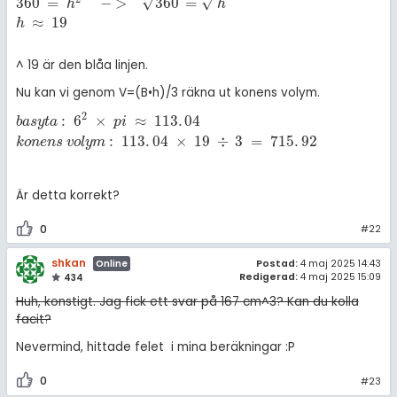
√
√
360
=
−
>
360
=
h
h
≈
19
h
^ 19 är den blåa linjen.
Nu kan vi genom V=(B•h)/3 räkna ut konens volym.
2
:
6
×
≈
113
.
04
b
a
s
y
t
a
:
6
2
×
p
i
≈
113
.
04
k
o
n
e
n
s
v
o
l
y
m
:
113
.
04
×
19
÷
3
=
715
.
92
b
a
s
y
t
a
p
i
:
113
.
04
×
19
÷
3
=
715
.
92
k
o
n
e
n
s
v
o
l
y
m
Är detta korrekt?
0
#22
shkan
Postad:
4 maj 2025 14:43
Online
Redigerad:
4 maj 2025 15:09
434
Huh, konstigt. Jag fick ett svar på 167 cm^3? Kan du kolla
facit?
Nevermind, hittade felet i mina beräkningar :P
0
#23