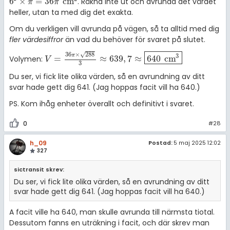
6
×
=
36
cm
Räkna inte ut och avrunda det värdet
.
6
2
×
π
=
36
π
cm
2
π
π
heller, utan ta med dig det exakta.
Om du verkligen vill avrunda på vägen, så ta alltid med dig
fler värdesiffror
än vad du behöver för svaret på slutet.
√
36
×
288
π
3
=
≈
639
,
7
≈
640
cm
Volymen:
V
=
36
π
×
288
3
≈
639
,
7
≈
640
cm
3
V
3
Du ser, vi fick lite olika värden, så en avrundning av ditt
svar hade gett dig 641. (Jag hoppas facit vill ha 640.)
PS. Kom ihåg enheter överallt och definitivt i svaret.
0
#28
h_09
Postad:
5 maj 2025 12:02
327
sictransit skrev:
Du ser, vi fick lite olika värden, så en avrundning av ditt
svar hade gett dig 641. (Jag hoppas facit vill ha 640.)
A facit ville ha 640, man skulle avrunda till närmsta tiotal.
Dessutom fanns en uträkning i facit, och där skrev man