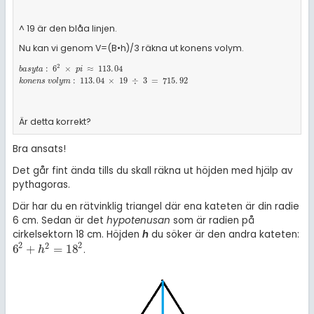
^ 19 är den blåa linjen.
Nu kan vi genom V=(B•h)/3 räkna ut konens volym.
2
b
a
s
y
t
a
:
6
2
×
p
i
≈
113
.
04
k
o
n
e
n
s
v
o
l
y
m
:
113
.
04
×
19
÷
3
=
715
.
92
:
6
×
≈
113
.
04
b
a
s
y
t
a
p
i
:
113
.
04
×
19
÷
3
=
715
.
92
k
o
n
e
n
s
v
o
l
y
m
Är detta korrekt?
Bra ansats!
Det går fint ända tills du skall räkna ut höjden med hjälp av
pythagoras.
Där har du en rätvinklig triangel där ena kateten är din radie
6 cm. Sedan är det
hypotenusan
som är radien på
cirkelsektorn 18 cm. Höjden
h
du söker är den andra kateten:
2
2
2
6
+
=
18
.
6
2
+
h
2
=
18
2
h