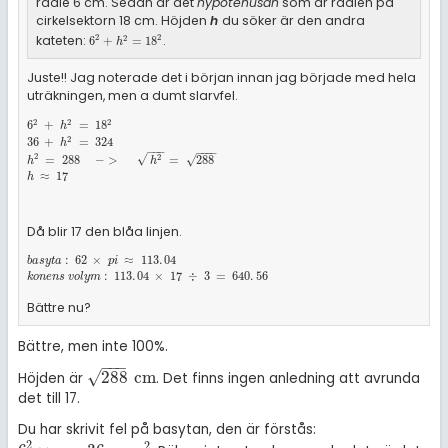
radie 6 cm. Sedan är det
hypotenusan
som är radien på
cirkelsektorn 18 cm. Höjden
h
du söker är den andra
kateten:
.
2
2
2
6
2
+
h
2
=
18
2
6
+
=
18
h
Juste!! Jag noterade det i början innan jag började med hela
uträkningen, men a dumt slarvfel.
2
2
2
6
2
+
h
2
=
18
2
36
+
h
2
=
324
h
2
=
288
-
>
h
2
=
288
h
≈
17
6
+
=
18
h
2
36
+
=
324
h
−
−
−
−
−
−
−
2
√
2
√
=
288
−
>
=
288
h
h
≈
17
h
Då blir 17 den blåa linjen.
b
a
s
y
t
a
:
62
×
p
i
≈
113
.
04
k
o
n
e
n
s
v
o
l
y
m
:
113
.
04
×
17
÷
3
=
640
.
56
:
62
×
≈
113
.
04
b
a
s
y
t
a
p
i
:
113
.
04
×
17
÷
3
=
640
.
56
k
o
n
e
n
s
v
o
l
y
m
Bättre nu?
Bättre, men inte 100%.
−
−
−
√
288
cm
Höjden är
. Det finns ingen anledning att avrunda
288
cm
det till 17.
Du har skrivit fel på basytan, den är förstås:
2
2