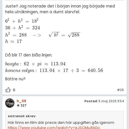
Juste!! Jag noterade det i början innan jag började med
hela uträkningen, men a dumt slarvfel.
2
2
2
6
+
=
18
6
2
+
h
2
=
18
2
36
+
h
2
=
324
h
2
=
288
-
>
h
2
=
288
h
≈
17
h
2
36
+
=
324
h
−
−
−
−
−
−
−
√
2
√
=
288
−
>
=
288
2
h
h
≈
17
h
Då blir 17 den blåa linjen.
:
62
×
≈
113
.
04
b
a
s
y
t
a
:
62
×
p
i
≈
113
.
04
k
o
n
e
n
s
v
o
l
y
m
:
113
.
04
×
17
÷
3
=
640
.
56
b
a
s
y
t
a
p
i
:
113
.
04
×
17
÷
3
=
640
.
56
k
o
n
e
n
s
v
o
l
y
m
Bättre nu?
0
#26
h_09
Postad:
5 maj 2025 11:54
327
sictransit skrev:
Här finns en film där precis den här uppgiften gås igenom:
https://www.youtube.com/watch?v=eJSQMu1fA0o