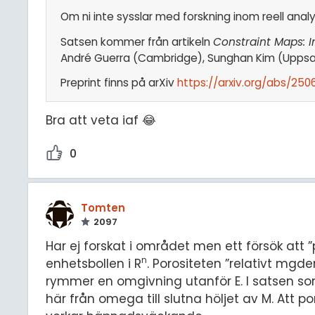
Om ni inte sysslar med forskning inom reell analys
Satsen kommer från artikeln
Constraint Maps: 
André Guerra (Cambridge), Sunghan Kim (Uppsala
Preprint finns på arXiv
https://arxiv.org/abs/250
Bra att veta iaf 😂
0
Tomten
2097
Har ej forskat i området men ett försök att ”
n
enhetsbollen i R
. Porositeten ”relativt mgd
rymmer en omgivning utanför E. I satsen som
här från omega till slutna höljet av M. Att p