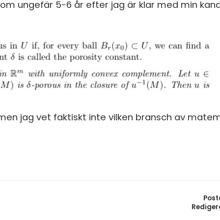
S
 ungefär 5-6 år efter jag är klar med min kan
In
E
Un
F
Hö
Öv
Ma
Al
 men jag vet faktiskt inte vilken bransch av matem
Post
Rediger