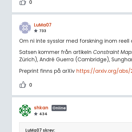
0
LuMa07
733
Om ni inte sysslar med forskning inom reell a
Satsen kommer från artikeln
Constraint Map
Zürich), André Guerra (Cambridge), Sunghan
Preprint finns på arXiv
https://arxiv.org/abs
0
shkan
Online
434
LuMa07 skrev: