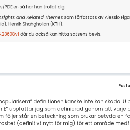
/PDE:er, så har han trollat dig.
Insights and Related Themes
som författats av Alessio Figall
), Henrik Shahgholian (KTH).
6.23608v1
där du också kan hitta satsens bevis.
Posta
popularisera” definitionen kanske inte kan skada. U b
en E” uppfattar jag som definierad genom att varje o
 följer står en beteckning som brukar betyda en fa
orositet (definitivt nytt för mig) för ett område medf