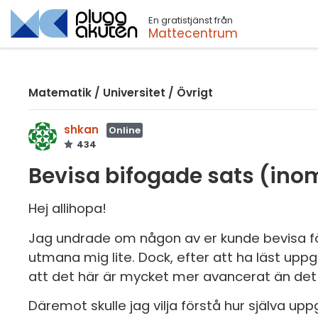
En gratistjänst från
Sök
Mattecentrum
Matematik
/
Universitet
/
Övrigt
shkan
Online
434
Bevisa bifogade sats (inom
Hej allihopa!
Jag undrade om någon av er kunde bevisa föl
utmana mig lite. Dock, efter att ha läst uppgif
att det här är mycket mer avancerat än det 
Däremot skulle jag vilja förstå hur själva up