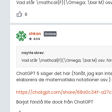
Vad står \mathcal{F}(\Omega; \bar M) osv.
0
shkan
Online
434
naytte skrev:
Vad står \mathcal{F}(\Omega; \bar M) osv. för
ChatGPT 5 säger det här (förlåt, jag kan int
elaborera de matematiska notationer osv.):
https://chatgpt.com/share/68a0c34f-a27
Börjat förstå lite dock från ChatGPT