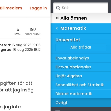
Bli medlem
Logga in
atematik
Alla ämnen
Matematik
sik
atematik
5
197
SVAR
VISNINGAR
Alla trådar
emi
Universitet
ostad:
16 aug 2025 19:06
Alla trådar
skurs 7
ologi
igerad:
16 aug 2025 19:12
skurs 8
Envariabelanalys
knik & Bygg
skurs 9
Flervariabelanalys
rogrammering
tte 1
Linjär Algebra
venska
giften för att
tte 2
Sannolikhet och Statistik
ör att jag insåg
ngelska
tte 3
Diskret matematik
er språk
tte 4
Övrigt
m jag inte
tte 5