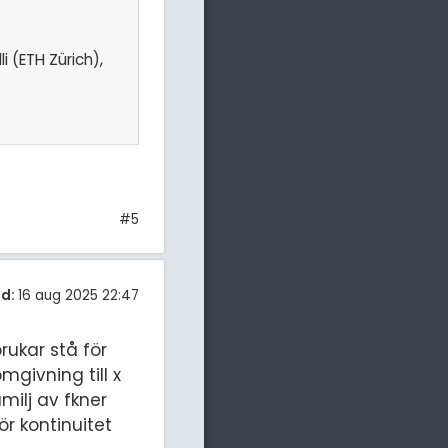
i (ETH Zürich),
#5
d:
16 aug 2025 22:47
rukar stå för
mgivning till x
milj av fkner
ör kontinuitet