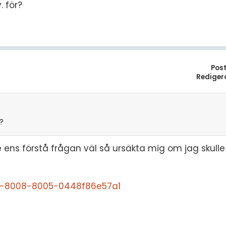
 för?
Pos
Rediger
?
e ens förstå frågan väl så ursäkta mig om jag skulle
c-8008-8005-0448f86e57a1