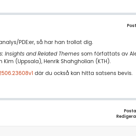
Pos
nalys/PDE:er, så har han trollat dig.
s: Insights and Related Themes
som författats av Ales
 Kim (Uppsala), Henrik Shahgholian (KTH).
/2506.23608v1
där du också kan hitta satsens bevis.
Posta
Redigera