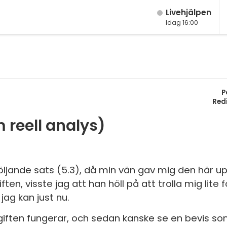
Live­hjälpen
Idag 16:00
M
Fy
M
K
P
År
Bi
Red
År
 reell analys)
Te
År
P
Ma
S
jande sats (5.3), då min vän gav mig den här upp
Ma
ten, visste jag att han höll på att trolla mig lite f
E
Ma
jag kan just nu.
Fl
Ma
pgiften fungerar, och sedan kanske se en bevis so
Ma