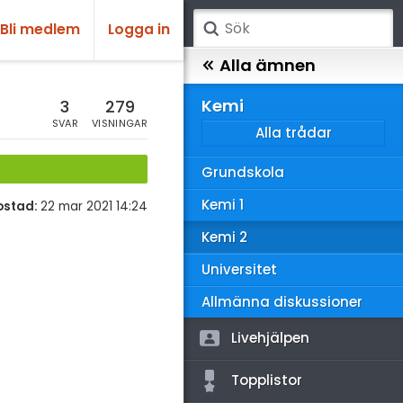
Bli medlem
Logga in
atematik
Alla ämnen
sik
Kemi
3
279
SVAR
VISNINGAR
Alla trådar
emi
Grundskola
ologi
Kemi 1
ostad:
22 mar 2021 14:24
knik & Bygg
Kemi 2
rogrammering
Universitet
venska
Allmänna diskussioner
ngelska
Livehjälpen
er språk
Topplistor