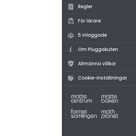
amhällsorientering
Regler
konomi
För lärare
ler ämnen
5 inloggade
riga diskussioner
Om Pluggakuten
Allmänna villkor
Cookie-inställningar