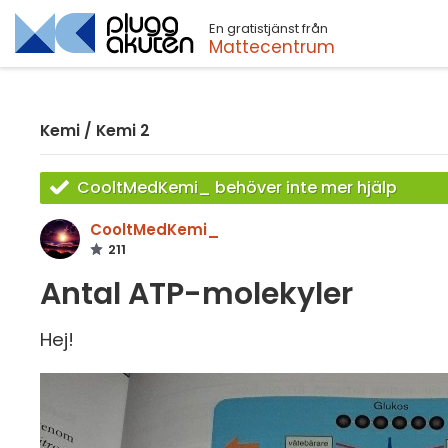
En gratistjänst från
Sök
Mattecentrum
Kemi
/
Kemi 2
CooltMedKemi_ behöver inte mer hjälp
CooltMedKemi_
211
Antal ATP-molekyler
Hej!