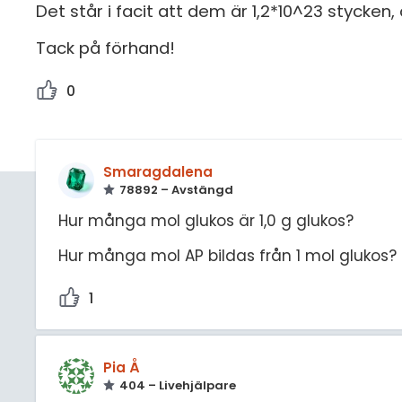
Det står i facit att dem är 1,2*10^23 stycken,
Tack på förhand!
0
Smaragdalena
78892 – Avstängd
Hur många mol glukos är 1,0 g glukos?
Hur många mol AP bildas från 1 mol glukos?
1
Pia Å
404 – Livehjälpare