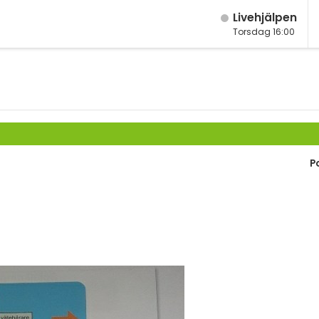
Live­hjälpen
Torsdag 16:00
M
Fy
K
Bi
P
Te
P
S
E
Fl