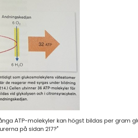
många ATP-molekyler kan högst bildas per gram g
igurerna på sidan 217?"