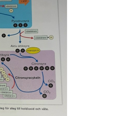
S
E
F
Öv