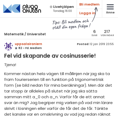
Bli medlem
Live­hjälpen
Torsdag 16:00
Logga in
Ämne
atematik
Alla ämnen
Tips: Bli medlem och
ställ din egen fråga !
Matematik
sik
atematik
6
217
Matematik
/
Universitet
SVAR
VISNINGAR
Alla trådar
emi
Universitet
uppsalairaniern
Postad:
12 jan 2019 23:55
82 – Fd. Medlem
Alla trådar
skurs 7
ologi
Fel vid skapande av cosinusserie!
skurs 8
Envariabelanalys
knik & Bygg
Tjena!
skurs 9
Flervariabelanalys
Kommer nästan hela vägen till mållinjen när jag ska ta
rogrammering
tte 1
fram fourierserien till en funktion på trigonometrisk
Linjär Algebra
venska
form (se bild nedan för mina beräkningar). Men där det
tte 2
Sannolikhet och Statistik
tar stopp är alldeles på slutet när jag ska sätta
ngelska
samman mitt a_0 och a_n. Varför får de ett annat
tte 3
Diskret matematik
svar än mig? Jag begriper mig varken på vad min lärare
er språk
tte 4
skrivit i lösningen eller varför de får det de får. Tänkte
Övrigt
det kanske var en omskrivning av vad jag redan räknat
tte 5