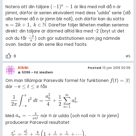
(
−
1
)
−
1
n
Notera att din täljare
är lika med noll då n är
(
-
1
)
n
-
1
jämnt, därför är serien ekvivalent med dess "udda" serie (då
alla termer då n är jämn blir noll), och därför kan du sätta
N
=
2
+
1
,
∈
. Därefter följer likheten mellan serierna
n
=
2
k
+
1
,
k
∈
ℕ
n
k
k
direkt: din täljare är därmed alltid lika med -2 (bryt ut det
−
4
och du får
) och gör substitutionen som jag nämnde
-
4
π
π
ovan. Sedan är din serie lika med facits.
0
#5
Albiki
Postad:
13 jan 2019 00:38
5096 – Fd. Medlem
(
)
=
|
|
Om man tillämpar Parsevals formel för funktionen
f
(
t
)
=
|
t
|
f
t
t
−
≤
≤
där
fås
-
π
≤
t
≤
π
π
t
π
2
∞
π
1
1
a
∫
∑
0
2
2
=
+
.
1
2
π
∫
-
π
π
t
2
d
t
=
a
0
2
4
+
1
2
∑
n
=
1
∞
a
n
2
.
t
d
t
a
n
2
4
2
π
−
π
=
1
n
4
=
−
Med
när
är udda (och noll när
är jämn)
a
n
=
-
4
π
n
2
n
n
a
n
n
n
2
π
n
producerar Parceval resultatet
2
(
)
a
2
8
1
1
π
=
+
1
+
+
+
⋯
.
0
π
2
3
=
a
0
2
4
+
8
π
2
(
1
+
1
3
4
+
1
5
4
+
⋯
)
.