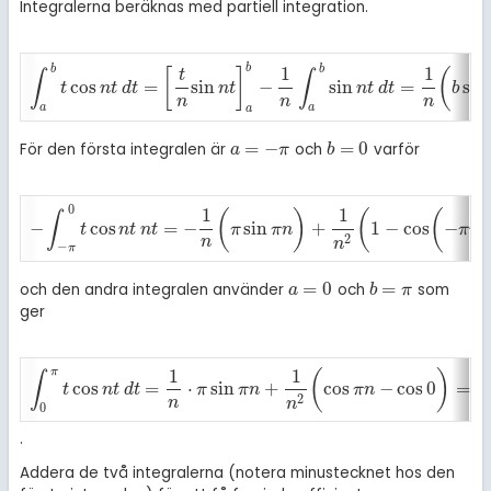
Integralerna beräknas med partiell integration.
b
b
b
1
1
[
]
(
t
∫
∫
cos
=
sin
−
sin
=
sin
∫
a
b
t
cos
n
t
d
t
=
[
t
n
sin
n
t
]
a
b
-
1
n
∫
a
b
sin
n
t
d
t
=
1
n
(
b
sin
b
n
-
a
sin
a
n
)
-
1
n
2
[
t
n
t
d
t
n
t
n
t
d
t
b
n
n
n
a
a
a
=
−
=
0
För den första integralen är
och
varför
a
=
-
π
b
=
0
a
π
b
0
1
1
(
)
(
(
∫
−
cos
=
−
sin
+
1
−
cos
−
-
∫
-
π
0
t
cos
n
t
n
t
=
-
1
n
(
π
sin
π
n
)
+
1
n
2
(
1
-
cos
(
-
π
n
)
)
=
-
1
n
2
(
1
-
(
-
1
)
n
)
t
n
t
n
t
π
π
n
π
n
2
n
n
−
π
=
0
=
och den andra integralen använder
och
som
a
=
0
b
=
π
a
b
π
ger
π
1
1
(
)
∫
cos
=
⋅
sin
+
cos
−
cos
0
=
∫
0
π
t
cos
n
t
d
t
=
1
n
·
π
sin
π
n
+
1
n
2
(
cos
π
n
-
cos
0
)
=
1
n
2
(
(
-
1
)
n
-
1
)
t
n
t
d
t
π
π
n
π
n
2
n
n
n
0
.
Addera de två integralerna (notera minustecknet hos den