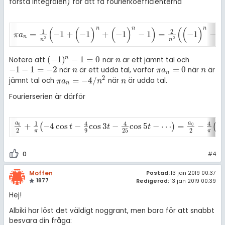
första integralen) för att få fourierkoefficienterna
n
n
n
(
(
)
(
)
)
(
(
)
1
2
=
−
1
+
−
1
+
−
1
−
1
=
−
1
−
1
π
a
n
=
1
n
2
(
-
1
+
(
-
1
)
n
+
(
-
1
)
n
-
1
)
=
2
n
2
(
(
-
1
)
n
-
1
)
.
π
a
n
2
2
n
n
(
−
1
)
−
1
=
0
n
Notera att
när
är ett jämnt tal och
(
-
1
)
n
-
1
=
0
n
n
−
1
−
1
=
−
2
=
0
när
är ett udda tal, varför
när
är
-
1
-
1
=
-
2
n
π
a
n
=
0
n
n
π
a
n
n
2
=
−
4
/
jämnt tal och
när
är udda tal.
π
a
n
=
-
4
/
n
2
n
π
a
n
n
n
Fourierserien är därför
a
a
1
4
4
4
+
−
4
cos
−
cos
3
−
cos
5
−
⋯
=
−
co
0
0
(
)
(
a
0
2
+
1
π
(
-
4
cos
t
-
4
9
cos
3
t
-
4
25
cos
5
t
-
⋯
)
=
a
0
2
-
4
π
(
cos
t
+
1
9
cos
3
t
t
t
2
9
25
2
π
π
0
#4
Moffen
Postad:
13 jan 2019 00:37
1877
Redigerad:
13 jan 2019 00:39
Hej!
Albiki har löst det väldigt noggrant, men bara för att snabbt
besvara din fråga: