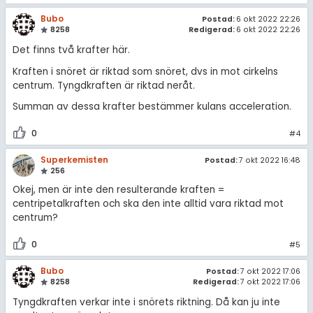
Bubo
Postad:
6 okt 2022 22:26
8258
Redigerad:
6 okt 2022 22:26
Det finns två krafter här.
Kraften i snöret är riktad som snöret, dvs in mot cirkelns
centrum. Tyngdkraften är riktad neråt.
Summan av dessa krafter bestämmer kulans acceleration.
0
#4
Superkemisten
Postad:
7 okt 2022 16:48
256
Okej, men är inte den resulterande kraften =
centripetalkraften och ska den inte alltid vara riktad mot
centrum?
0
#5
Bubo
Postad:
7 okt 2022 17:06
8258
Redigerad:
7 okt 2022 17:06
Tyngdkraften verkar inte i snörets riktning. Då kan ju inte