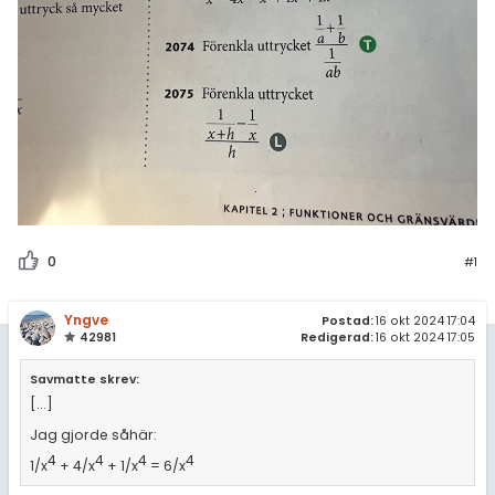
0
#1
Yngve
Postad:
16 okt 2024 17:04
42981
Redigerad:
16 okt 2024 17:05
Savmatte skrev:
[...]
Jag gjorde såhär:
4
4
4
4
1/x
+ 4/x
+ 1/x
= 6/x