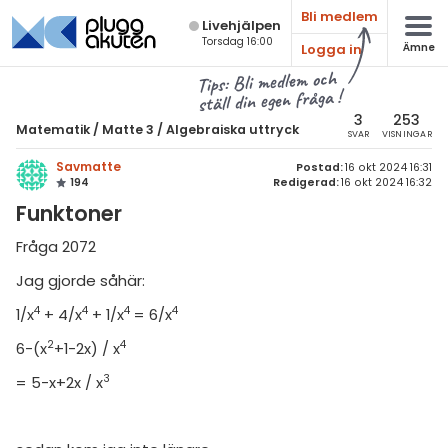
Bli medlem
Live­hjälpen
Torsdag 16:00
Logga in
Ämne
atematik
Alla ämnen
Tips: Bli medlem och
ställ din egen fråga !
Matematik
sik
atematik
3
253
Matematik
/
Matte 3
/
Algebraiska uttryck
SVAR
VISNINGAR
Alla trådar
emi
Matte 3
Savmatte
Postad:
16 okt 2024 16:31
194
Redigerad:
16 okt 2024 16:32
Alla trådar
skurs 7
ologi
Funktoner
skurs 8
Algebraiska uttryck
knik & Bygg
Fråga 2072
skurs 9
Derivata
rogrammering
Jag gjorde såhär:
tte 1
Naturliga logaritmer
4
4
4
4
1/x
+ 4/x
+ 1/x
= 6/x
venska
tte 2
Integraler
2
4
6-(x
+1-2x) / x
ngelska
tte 3
Trigonometri
3
= 5-x+2x / x
er språk
tte 4
Livehjälpen
tte 5