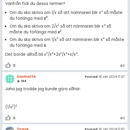
Varifrån fick du dessa termer?
4
Om du ska skriva om 1/x så att nämnaren blir x
så måste
3
du förlänga med
x
.
2
4
Om du ska skriva om 2/x
så att nämnaren blir x
så
2
måste du förlänga med
x
.
3
4
Om du ska skriva om 1/x
så att nämnaren blir x
så måste
du förlänga med
x
.
3
4
2
4
4
Det borde alltså bli x
/x
+2x
/x
+x/x
.
0
#2
Savmatte
Postad:
16 okt 2024 17:07
194
Jaha jag trodde jag kunde göra såhär:
2
2
(1/x
)
0
#3
Yngve
Postad:
16 okt 2024 17:57