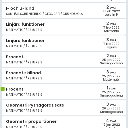
2
I- och u-land
SVAR
18 feb 2022
SAMHÄLLSORIENTERING / GEOGRAFI / GRUNDSKOLA
Josefin P
2
Linjära funktioner
SVAR
11 feb 2022
MATEMATIK / ÅRSKURS 9
Savmatte
3
Linjära funktioner
SVAR
11 feb 2022
MATEMATIK / ÅRSKURS 9
Laguna
2
Procent
SVAR
25 jan 2022
MATEMATIK / ÅRSKURS 9
Smaragdalena
3
Procent skillnad
SVAR
25 jan 2022
MATEMATIK / ÅRSKURS 9
Mattemats
1
Procent
SVAR
25 jan 2022
MATEMATIK / ÅRSKURS 9
Smaragdalena
3
Geometri Pythagoras sats
SVAR
20 jan 2022
MATEMATIK / ÅRSKURS 9
Smaragdalena
4
Geometri proportioner
SVAR
19 jan 2022
MATEMATIK / ÅRSKURS 9