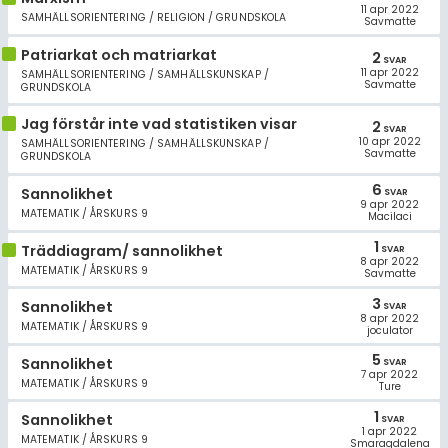
11 apr 2022
SAMHÄLLSORIENTERING / RELIGION / GRUNDSKOLA
Savmatte
Patriarkat och matriarkat
2
SVAR
11 apr 2022
SAMHÄLLSORIENTERING / SAMHÄLLSKUNSKAP /
Savmatte
GRUNDSKOLA
Jag förstår inte vad statistiken visar
2
SVAR
10 apr 2022
SAMHÄLLSORIENTERING / SAMHÄLLSKUNSKAP /
Savmatte
GRUNDSKOLA
6
Sannolikhet
SVAR
9 apr 2022
MATEMATIK / ÅRSKURS 9
Macilaci
1
Träddiagram/ sannolikhet
SVAR
8 apr 2022
MATEMATIK / ÅRSKURS 9
Savmatte
3
Sannolikhet
SVAR
8 apr 2022
MATEMATIK / ÅRSKURS 9
joculator
5
Sannolikhet
SVAR
7 apr 2022
MATEMATIK / ÅRSKURS 9
Ture
1
Sannolikhet
SVAR
1 apr 2022
MATEMATIK / ÅRSKURS 9
Smaragdalena