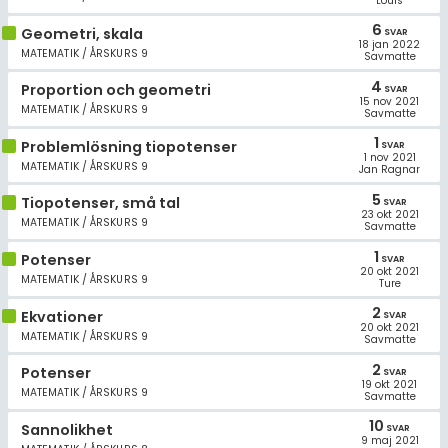
Louis
6
Geometri, skala
SVAR
18 jan 2022
MATEMATIK / ÅRSKURS 9
Savmatte
4
Proportion och geometri
SVAR
15 nov 2021
MATEMATIK / ÅRSKURS 9
Savmatte
1
Problemlösning tiopotenser
SVAR
1 nov 2021
MATEMATIK / ÅRSKURS 9
Jan Ragnar
5
Tiopotenser, små tal
SVAR
23 okt 2021
MATEMATIK / ÅRSKURS 9
Savmatte
1
Potenser
SVAR
20 okt 2021
MATEMATIK / ÅRSKURS 9
Ture
2
Ekvationer
SVAR
20 okt 2021
MATEMATIK / ÅRSKURS 9
Savmatte
2
Potenser
SVAR
19 okt 2021
MATEMATIK / ÅRSKURS 9
Savmatte
10
Sannolikhet
SVAR
9 maj 2021