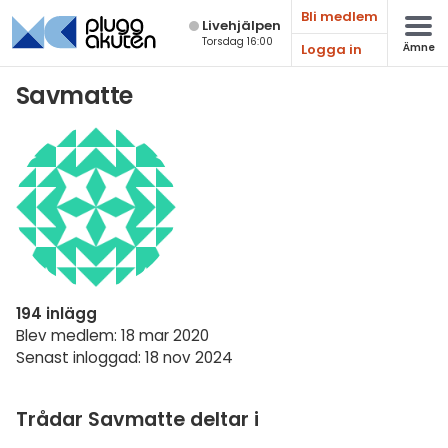
Bli medlem
Live­hjälpen
Torsdag 16:00
Logga in
Ämne
Matematik
Savmatte
Fysik
Kemi
Biologi
Teknik & Bygg
Programmering
194 inlägg
Svenska
Blev medlem: 18 mar 2020
Senast inloggad: 18 nov 2024
Engelska
Fler språk
Trådar Savmatte deltar i