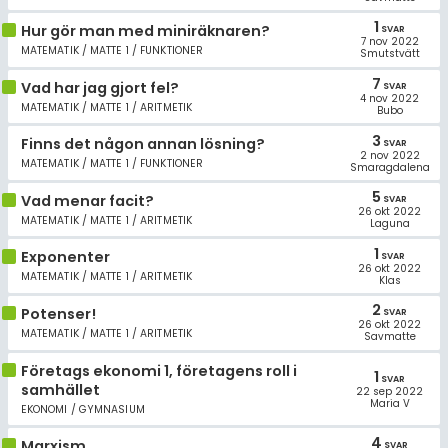
1
Hur gör man med miniräknaren?
SVAR
7 nov 2022
MATEMATIK / MATTE 1 / FUNKTIONER
Smutstvätt
7
Vad har jag gjort fel?
SVAR
4 nov 2022
MATEMATIK / MATTE 1 / ARITMETIK
Bubo
3
Finns det någon annan lösning?
SVAR
2 nov 2022
MATEMATIK / MATTE 1 / FUNKTIONER
Smaragdalena
5
Vad menar facit?
SVAR
26 okt 2022
MATEMATIK / MATTE 1 / ARITMETIK
Laguna
1
Exponenter
SVAR
26 okt 2022
MATEMATIK / MATTE 1 / ARITMETIK
Klas
2
Potenser!
SVAR
26 okt 2022
MATEMATIK / MATTE 1 / ARITMETIK
Savmatte
Företags ekonomi 1, företagens roll i
1
SVAR
samhället
22 sep 2022
Maria V
EKONOMI / GYMNASIUM
4
Marxism
SVAR