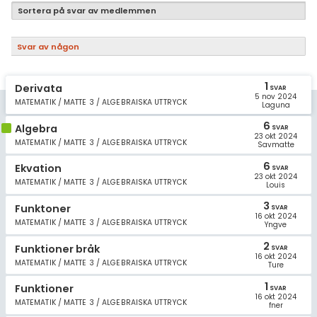
Samhällsorientering
Sortera på svar av medlemmen
Ekonomi
Svar av någon
Fler ämnen
1
Derivata
Övriga diskussioner
SVAR
5 nov 2024
MATEMATIK / MATTE 3 / ALGEBRAISKA UTTRYCK
Laguna
Livehjälpen
6
Algebra
SVAR
23 okt 2024
MATEMATIK / MATTE 3 / ALGEBRAISKA UTTRYCK
Savmatte
Topplistor
6
Ekvation
SVAR
23 okt 2024
MATEMATIK / MATTE 3 / ALGEBRAISKA UTTRYCK
Louis
Regler
3
Funktoner
SVAR
16 okt 2024
För lärare
MATEMATIK / MATTE 3 / ALGEBRAISKA UTTRYCK
Yngve
2
Funktioner bråk
SVAR
6 inloggade
16 okt 2024
MATEMATIK / MATTE 3 / ALGEBRAISKA UTTRYCK
Ture
1
Om Pluggakuten
Funktioner
SVAR
16 okt 2024
MATEMATIK / MATTE 3 / ALGEBRAISKA UTTRYCK
fner