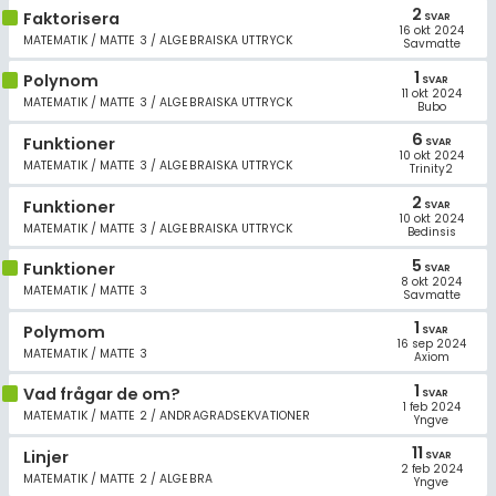
Allmänna villkor
2
Faktorisera
SVAR
16 okt 2024
MATEMATIK / MATTE 3 / ALGEBRAISKA UTTRYCK
Savmatte
Cookie-inställningar
1
Polynom
SVAR
11 okt 2024
MATEMATIK / MATTE 3 / ALGEBRAISKA UTTRYCK
Bubo
6
Funktioner
SVAR
10 okt 2024
MATEMATIK / MATTE 3 / ALGEBRAISKA UTTRYCK
Trinity2
2
Funktioner
SVAR
10 okt 2024
MATEMATIK / MATTE 3 / ALGEBRAISKA UTTRYCK
Bedinsis
5
Funktioner
SVAR
8 okt 2024
MATEMATIK / MATTE 3
Savmatte
1
Polymom
SVAR
16 sep 2024
MATEMATIK / MATTE 3
Axiom
1
Vad frågar de om?
SVAR
1 feb 2024
MATEMATIK / MATTE 2 / ANDRAGRADSEKVATIONER
Yngve
11
Linjer
SVAR
2 feb 2024
MATEMATIK / MATTE 2 / ALGEBRA
Yngve