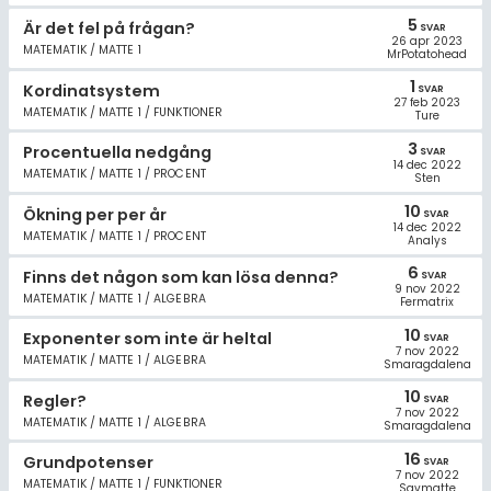
5
Är det fel på frågan?
SVAR
26 apr 2023
MATEMATIK / MATTE 1
MrPotatohead
1
Kordinatsystem
SVAR
27 feb 2023
MATEMATIK / MATTE 1 / FUNKTIONER
Ture
3
Procentuella nedgång
SVAR
14 dec 2022
MATEMATIK / MATTE 1 / PROCENT
Sten
10
Ökning per per år
SVAR
14 dec 2022
MATEMATIK / MATTE 1 / PROCENT
Analys
6
Finns det någon som kan lösa denna?
SVAR
9 nov 2022
MATEMATIK / MATTE 1 / ALGEBRA
Fermatrix
10
Exponenter som inte är heltal
SVAR
7 nov 2022
MATEMATIK / MATTE 1 / ALGEBRA
Smaragdalena
10
Regler?
SVAR
7 nov 2022
MATEMATIK / MATTE 1 / ALGEBRA
Smaragdalena
16
Grundpotenser
SVAR
7 nov 2022
MATEMATIK / MATTE 1 / FUNKTIONER
Savmatte