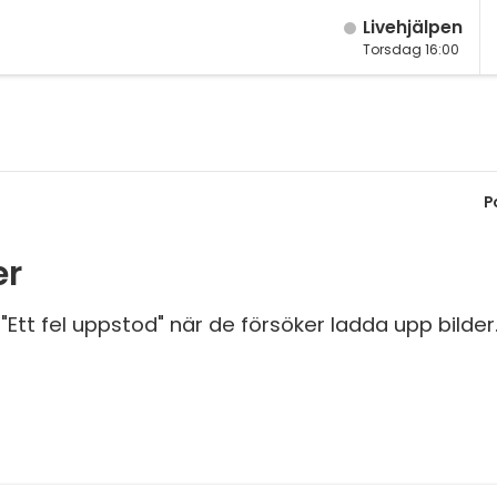
Live­hjälpen
Torsdag 16:00
M
Fy
K
P
Bi
er
Te
P
tt fel uppstod" när de försöker ladda upp bilder
S
E
Fl