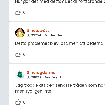
Hur går det med detta? Det är fortfarande be
0
Smutstvätt
23754 – Moderator
Detta problemet blev löst, men att bilderna
0
Smaragdalena
78892 – Avstängd
Jag trodde att den senaste tråden som handla
men tydligen inte.
0