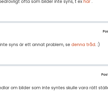
drövligt ofta som bilder inte syns, t ex
här
.
Po
 inte syns är ett annat problem, se
denna tråd
. :)
Pos
r om bilder som inte syntes skulle vara rätt ställe 