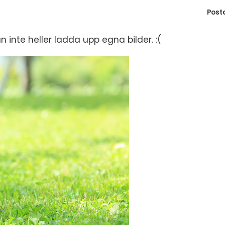
S
Post
E
n inte heller ladda upp egna bilder. :(
F
Öv