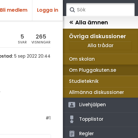
Bli medlem
Logga in
atematik
Alla ämnen
sik
Övriga diskussioner
5
265
SVAR
VISNINGAR
Alla trådar
emi
ostad:
5 sep 2022 20:44
Om skolan
ologi
Om Pluggakuten.se
knik & Bygg
Studieteknik
rogrammering
.
Allmänna diskussioner
venska
Livehjälpen
ngelska
#1
Topplistor
er språk
Regler