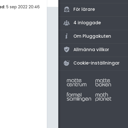
amhällsorientering
ad:
5 sep 2022 20:46
För lärare
konomi
4 inloggade
ler ämnen
riga diskussioner
Om Pluggakuten
Allmänna villkor
Cookie-inställningar