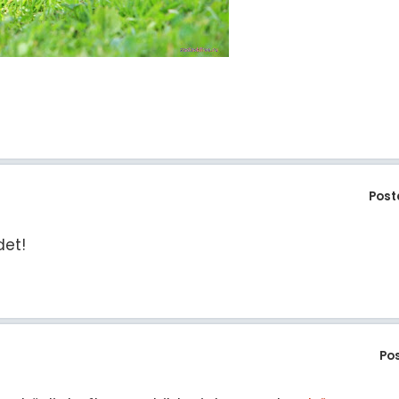
Post
det!
Po