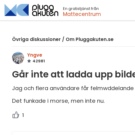
En gratistjänst från
Sök
Mattecentrum
Övriga diskussioner
/
Om Pluggakuten.se
Yngve
42981
Går inte att ladda upp bild
Jag och flera användare får felmwddelande "E
Det funkade i morse, men inte nu.
1