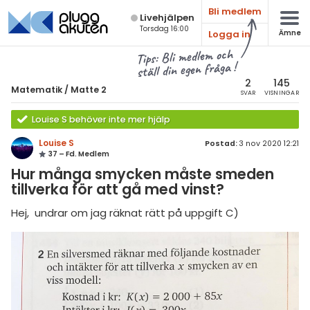
Bli medlem
Live­hjälpen
Torsdag 16:00
Logga in
Ämne
atematik
Alla ämnen
Tips: Bli medlem och
ställ din egen fråga !
Matematik
sik
atematik
2
145
Matematik
/
Matte 2
SVAR
VISNINGAR
Alla trådar
emi
Matte 2
Louise S behöver inte mer hjälp
Alla trådar
skurs 7
ologi
Louise S
Postad:
3 nov 2020 12:21
37 – Fd. Medlem
skurs 8
Algebra
knik & Bygg
Hur många smycken måste smeden
skurs 9
tillverka för att gå med vinst?
Andragradsekvationer
rogrammering
tte 1
Funktioner och grafer
Hej, undrar om jag räknat rätt på uppgift C)
venska
tte 2
Linjära ekvationssystem
ngelska
tte 3
Logik och geometri
er språk
tte 4
Logaritmer
tte 5