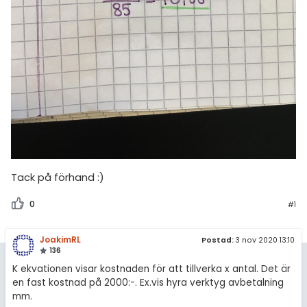
Tack på förhand :)
0
#1
JoakimRL
Postad:
3 nov 2020 13:10
136
K ekvationen visar kostnaden för att tillverka x antal. Det är
en fast kostnad på 2000:-. Ex.vis hyra verktyg avbetalning
mm.