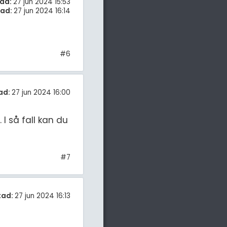
ad:
27 jun 2024 15:53
rad:
27 jun 2024 16:14
#6
ad:
27 jun 2024 16:00
I så fall kan du
#7
tad:
27 jun 2024 16:13