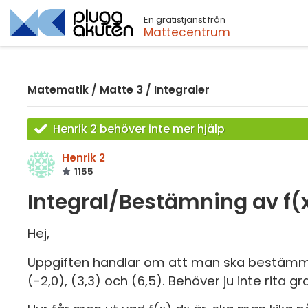
En gratistjänst från
Sök
Mattecentrum
Matematik
/
Matte 3
/
Integraler
Henrik 2 behöver inte mer hjälp
Henrik 2
1155
Integral/Bestämning av f(
Hej,
Uppgiften handlar om att man ska bestämma f
(-2,0), (3,3) och (6,5). Behöver ju inte rita g