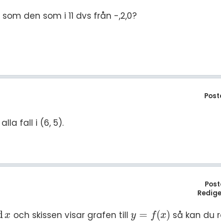
 som den som i 11 dvs från -,2,0?
Post
la fall i (6, 5).
Post
Redige
d
=
(
)
och skissen visar grafen till
så kan du 
y
=
f
(
x
)
x
y
f
x