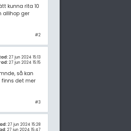
tt kunna rita 10
 allihop ger
#2
tad:
27 jun 2024 15:13
rad:
27 jun 2024 15:15
mnde, så kan
 finns det mer
#3
ad:
27 jun 2024 15:28
ad:
27 jun 2024 15:47