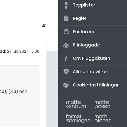
amhällsorientering
Topplistor
för högskolan
konomi
Regler
iversitet
ler ämnen
#1
gskoleprovet
För lärare
riga diskussioner
Fy (mattedelen)
8 inloggade
lmänna diskussioner
ad:
27 jun 2024 15:08
Om Pluggakuten
Allmänna villkor
Cookie-inställningar
0), (3,3) och