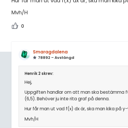
Hur får man ut vad f(x) dx är, ska man kika 
Mvh/H
0
Smaragdalena
78892 – Avstängd
Henrik 2 skrev:
Hej,
Uppgiften handlar om att man ska bestämma f(x) 
(6,5). Behöver ju inte rita graf på denna.
Hur får man ut vad f(x) dx är, ska man kika på 
Mvh/H