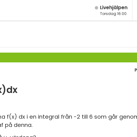
Live­hjälpen
Torsdag 16:00
M
Fy
M
K
År
Bi
År
P
Te
År
P
x)dx
Ma
S
Ma
E
Ma
(x) dx i en integral från -2 till 6 som går gen
raf på denna.
Fl
Ma
Ma