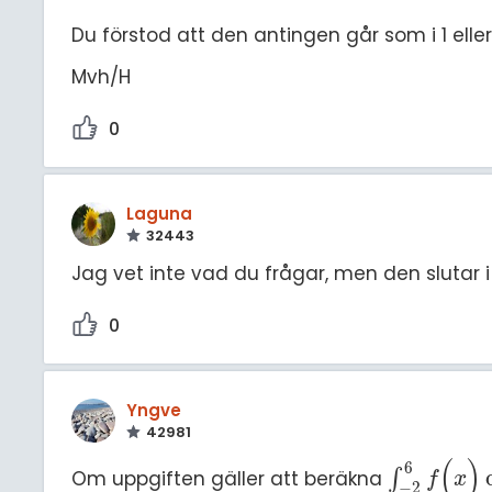
Du förstod att den antingen går som i 1 eller
Mvh/H
0
Laguna
32443
Jag vet inte vad du frågar, men den slutar i al
0
Yngve
42981
(
)
6
Om uppgiften gäller att beräkna
∫
∫
-
2
6
f
(
x
)
d
x
f
x
−
2