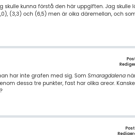
 skulle kunna förstå den här uppgiften. Jag skulle lä
,0), (3,3) och (6,5) men är oika däremellan, och som
Pos
Redige
 man har inte grafen med sig. Som
Smaragdalena
nä
om dessa tre punkter, fast har olika areor. Kanske
?
Post
Rediger