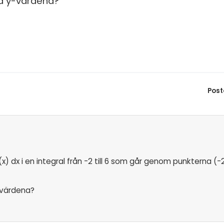
på y-värdena?
S
In
E
Un
F
Hö
Öv
Ma
Al
Post
dx i en integral från -2 till 6 som går genom punkterna (-2,
y-värdena?