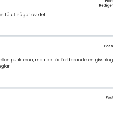
Post
Redige
n få ut något av det.
Post
ellan punkterna, men det är fortfarande en gissning. 
glar.
Pos