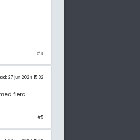
#4
ad:
27 jun 2024 15:32
 med flera
#5