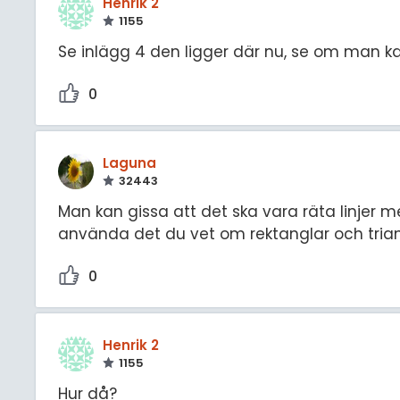
Henrik 2
1155
Se inlägg 4 den ligger där nu, se om man ka
0
Laguna
32443
Man kan gissa att det ska vara räta linjer m
använda det du vet om rektanglar och trian
0
Henrik 2
1155
Hur då?