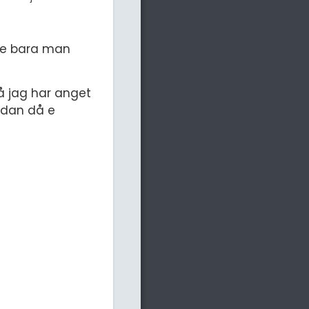
dde bara man
å jag har anget
Sedan då e