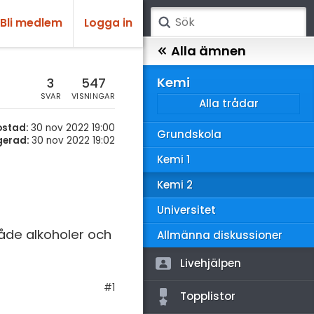
Bli medlem
Logga in
atematik
Alla ämnen
sik
Kemi
3
547
SVAR
VISNINGAR
Alla trådar
emi
ostad:
30 nov 2022 19:00
Grundskola
ologi
gerad:
30 nov 2022 19:02
Kemi 1
knik & Bygg
Kemi 2
rogrammering
Universitet
venska
Både alkoholer och
Allmänna diskussioner
ngelska
Livehjälpen
er språk
#1
Topplistor