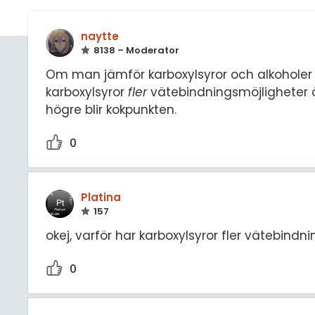
naytte
8138 – Moderator
Om man jämför karboxylsyror och alkoholer me
karboxylsyror
fler
vätebindningsmöjligheter än
högre blir kokpunkten.
0
Platina
157
okej, varför har karboxylsyror fler vätebindn
0