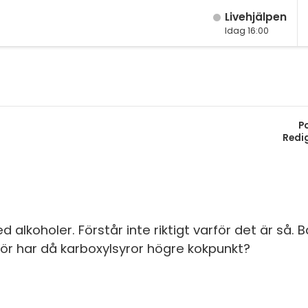
Live­hjälpen
Idag 16:00
M
Fy
K
P
Bi
Redi
Te
P
S
alkoholer. Förstår inte riktigt varför det är så. 
för har då karboxylsyror högre kokpunkt?
E
Fl