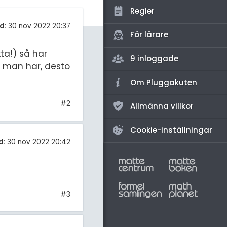
amhällsorientering
Regler
konomi
d:
30 nov 2022 20:37
För lärare
ler ämnen
ta!) så har
9 inloggade
riga diskussioner
ar man har, desto
Om Pluggakuten
#2
Allmänna villkor
Cookie-inställningar
d:
30 nov 2022 20:42
#3