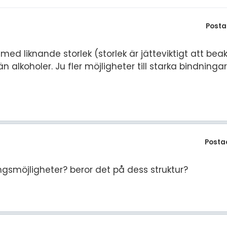
S
E
Posta
F
d liknande storlek (storlek är jätteviktigt att beak
Öv
 alkoholer. Ju fler möjligheter till starka bindning
Posta
ingsmöjligheter? beror det på dess struktur?