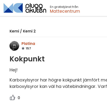
En gratistjänst från
Sök
Mattecentrum
Kemi
/
Kemi 2
Platina
157
Kokpunkt
Hej!
Karboxylsyror har högre kokpunkt jämfört med 
karboxylsyror kan väl ha vätebindningar. Var
0