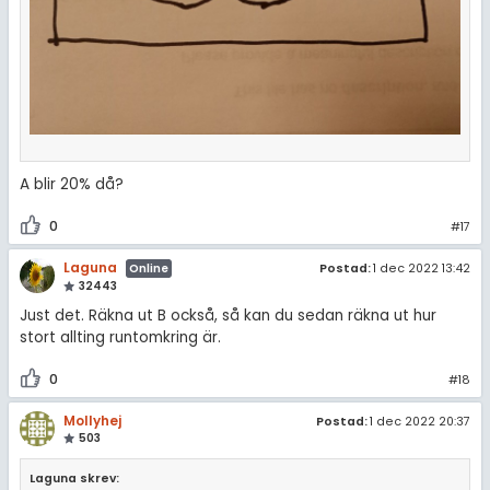
A blir 20% då?
0
#17
Laguna
Postad:
1 dec 2022 13:42
Online
32443
Just det. Räkna ut B också, så kan du sedan räkna ut hur
stort allting runtomkring är.
0
#18
Mollyhej
Postad:
1 dec 2022 20:37
503
Laguna skrev: