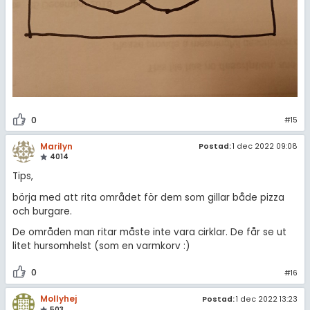
0
#15
Marilyn
Postad:
1 dec 2022 09:08
4014
Tips,
börja med att rita området för dem som gillar både pizza
och burgare.
De områden man ritar måste inte vara cirklar. De får se ut
litet hursomhelst (som en varmkorv :)
0
#16
Mollyhej
Postad:
1 dec 2022 13:23
503