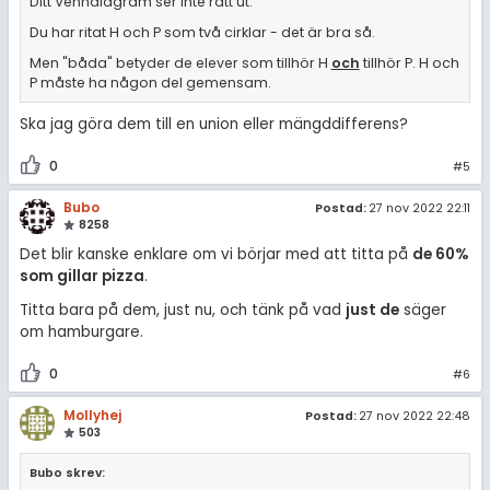
Ditt Venndiagram ser inte rätt ut.
Du har ritat H och P som två cirklar - det är bra så.
Men "båda" betyder de elever som tillhör H
och
tillhör P. H och
P måste ha någon del gemensam.
Ska jag göra dem till en union eller mängddifferens?
0
#5
Bubo
Postad:
27 nov 2022 22:11
8258
Det blir kanske enklare om vi börjar med att titta på
de 60%
som gillar pizza
.
Titta bara på dem, just nu, och tänk på vad
just de
säger
om hamburgare.
0
#6
Mollyhej
Postad:
27 nov 2022 22:48
503
Bubo skrev: