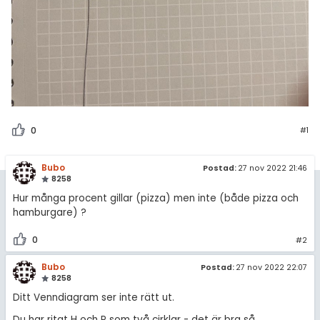
0
#1
Bubo
Postad:
27 nov 2022 21:46
8258
Hur många procent gillar (pizza) men inte (både pizza och
hamburgare) ?
0
#2
Bubo
Postad:
27 nov 2022 22:07
8258
Ditt Venndiagram ser inte rätt ut.
Du har ritat H och P som två cirklar - det är bra så.