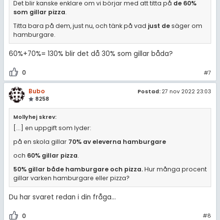
Det blir kanske enklare om vi börjar med att titta på
de 60%
som gillar pizza
.
Titta bara på dem, just nu, och tänk på vad
just de
säger om
hamburgare.
60%+70%= 130% blir det då 30% som gillar båda?
0
#7
Bubo
Postad:
27 nov 2022 23:03
8258
Mollyhej skrev:
[...] en uppgift som lyder:
på en skola gillar
70% av eleverna hamburgare
och
60% gillar pizza
.
50% gillar både hamburgare och pizza.
Hur många procent
gillar varken hamburgare eller pizza?
Du har svaret redan i din fråga...
0
#8