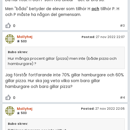
Men "båda" betyder de elever som tillhör H
och
tillhör P. H
och P måste ha någon del gemensam.
0
#3
Mollyhej
Postad:
27 nov 2022 22:07
503
Bubo skrev:
Hur många procent gillar (pizza) men inte (både pizza och
hamburgare) ?
Jag förstår fortfarande inte 70% gillar hamburgare och 60%
gillar pizza. Hur ska jag veta vilka som bara gillar
hamburgare och bara gillar pizza?
0
#4
Mollyhej
Postad:
27 nov 2022 22:08
503
Bubo skrev: