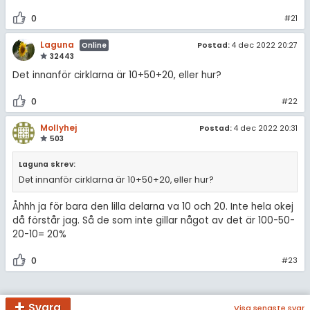
0
#21
Laguna
Postad:
4 dec 2022 20:27
Online
32443
Det innanför cirklarna är 10+50+20, eller hur?
0
#22
Mollyhej
Postad:
4 dec 2022 20:31
503
Laguna skrev:
Det innanför cirklarna är 10+50+20, eller hur?
Åhhh ja för bara den lilla delarna va 10 och 20. Inte hela okej
då förstår jag. Så de som inte gillar något av det är 100-50-
20-10= 20%
0
#23
Svara
Visa senaste svar