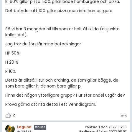
B. 60% gillar pizza. 50% gillar både hamburgare och pizza.
Det betyder att 10% gillar pizza men inte hamburgare.
Så vi har 3 mängder hittills som är helt åtskilda (disjunkta
kallas det).
Jag tror du förstår mina beteckningar
HP 50%
H 20 %
P 10%
Detta är alltså, i tur och ordning, de som gillar bägge, de
som bara gillar h, de som bara gillar p.
Finns det någon ytterligare grupp? Hur stor andel utgör de?
Prova gärna att rita detta i ett Venndiagram.
0
#14
Laguna
Postad:
1 dec 2022 08:05
Online
Redigerad:
1 dec 2022 08:07
32443