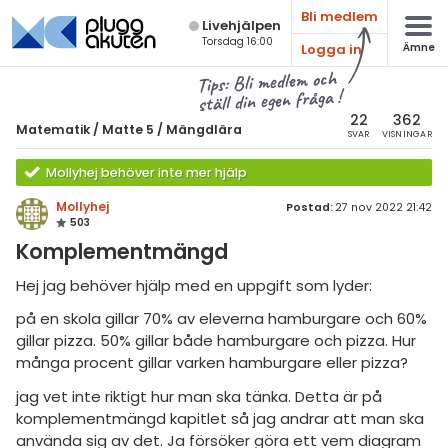
Bli medlem
Live­hjälpen
Torsdag 16:00
Logga in
Ämne
atematik
Alla ämnen
Tips: Bli medlem och
ställ din egen fråga !
Matematik
sik
atematik
22
362
Matematik
/
Matte 5
/
Mängdlära
SVAR
VISNINGAR
Alla trådar
emi
Matte 5
Mollyhej behöver inte mer hjälp
Alla trådar
skurs 7
ologi
Mollyhej
Postad:
27 nov 2022 21:42
503
skurs 8
Mängdlära
knik & Bygg
Komplementmängd
skurs 9
Kongruensräkning
rogrammering
Hej jag behöver hjälp med en uppgift som lyder:
tte 1
Talföljder och bevisteknik
på en skola gillar 70% av eleverna hamburgare och 60%
venska
tte 2
gillar pizza. 50% gillar både hamburgare och pizza. Hur
Kombinatorik
många procent gillar varken hamburgare eller pizza?
ngelska
tte 3
Differentialekvationer
jag vet inte riktigt hur man ska tänka. Detta är på
er språk
tte 4
Integraler
komplementmängd kapitlet så jag andrar att man ska
använda sig av det. Ja försöker göra ett vem diagram
tte 5