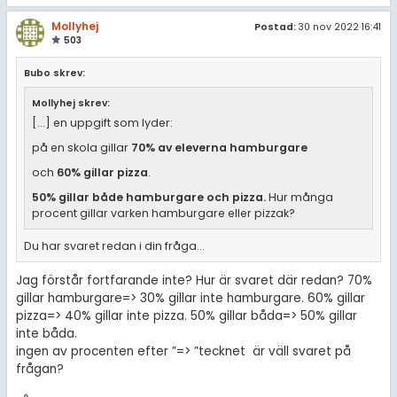
Mollyhej
Postad:
30 nov 2022 16:41
503
Bubo skrev:
Mollyhej skrev:
[...] en uppgift som lyder:
på en skola gillar
70% av eleverna hamburgare
och
60% gillar pizza
.
50% gillar både hamburgare och pizza.
Hur många
procent gillar varken hamburgare eller pizzak?
Du har svaret redan i din fråga...
Jag förstår fortfarande inte? Hur är svaret där redan? 70%
gillar hamburgare=> 30% gillar inte hamburgare. 60% gillar
pizza=> 40% gillar inte pizza. 50% gillar båda=> 50% gillar
inte båda.
ingen av procenten efter ”=> ”tecknet är väll svaret på
frågan?