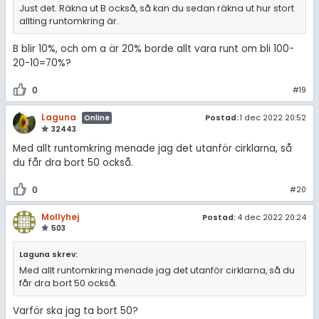
Just det. Räkna ut B också, så kan du sedan räkna ut hur stort
allting runtomkring är.
B blir 10%, och om a är 20% borde allt vara runt om bli 100-
20-10=70%?
0
#19
Laguna
Postad:
1 dec 2022 20:52
Online
32443
Med allt runtomkring menade jag det utanför cirklarna, så
du får dra bort 50 också.
0
#20
Mollyhej
Postad:
4 dec 2022 20:24
503
Laguna skrev:
Med allt runtomkring menade jag det utanför cirklarna, så du
får dra bort 50 också.
Varför ska jag ta bort 50?