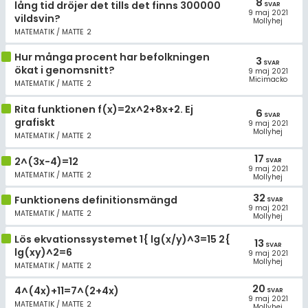
8
lång tid dröjer det tills det finns 300000
SVAR
9 maj 2021
vildsvin?
Mollyhej
MATEMATIK / MATTE 2
Hur många procent har befolkningen
3
SVAR
ökat i genomsnitt?
9 maj 2021
Micimacko
MATEMATIK / MATTE 2
Rita funktionen f(x)=2x^2+8x+2. Ej
6
SVAR
grafiskt
9 maj 2021
Mollyhej
MATEMATIK / MATTE 2
17
2^(3x-4)=12
SVAR
9 maj 2021
MATEMATIK / MATTE 2
Mollyhej
32
Funktionens definitionsmängd
SVAR
9 maj 2021
MATEMATIK / MATTE 2
Mollyhej
Lös ekvationssystemet 1{ lg(x/y)^3=15 2{
13
SVAR
lg(xy)^2=6
9 maj 2021
Mollyhej
MATEMATIK / MATTE 2
20
4^(4x)+11=7^(2+4x)
SVAR
9 maj 2021
MATEMATIK / MATTE 2
Mollyhej