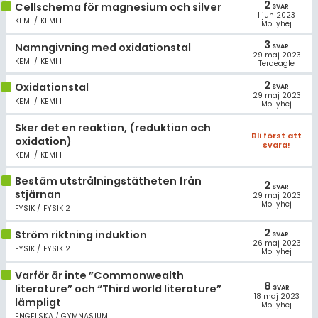
2
Cellschema för magnesium och silver
SVAR
1 jun 2023
KEMI / KEMI 1
Mollyhej
3
Namngivning med oxidationstal
SVAR
29 maj 2023
KEMI / KEMI 1
Teraeagle
2
Oxidationstal
SVAR
29 maj 2023
KEMI / KEMI 1
Mollyhej
Sker det en reaktion, (reduktion och
Bli först att
oxidation)
svara!
KEMI / KEMI 1
Bestäm utstrålningstätheten från
2
SVAR
stjärnan
29 maj 2023
Mollyhej
FYSIK / FYSIK 2
2
Ström riktning induktion
SVAR
26 maj 2023
FYSIK / FYSIK 2
Mollyhej
Varför är inte ”Commonwealth
8
literature” och “Third world literature”
SVAR
18 maj 2023
lämpligt
Mollyhej
ENGELSKA / GYMNASIUM