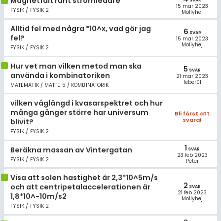
Magnetfält runt strömledare
15 mar 2023
FYSIK / FYSIK 2
Mollyhej
Alltid fel med några *10^x, vad gör jag
6
SVAR
fel?
15 mar 2023
Mollyhej
FYSIK / FYSIK 2
Hur vet man vilken metod man ska
5
SVAR
använda i kombinatoriken
21 mar 2023
feber01
MATEMATIK / MATTE 5 / KOMBINATORIK
vilken våglängd i kvasarspektret och hur
många gånger större har universum
Bli först att
svara!
blivit?
FYSIK / FYSIK 2
1
Beräkna massan av Vintergatan
SVAR
23 feb 2023
FYSIK / FYSIK 2
Peter
Visa att solen hastighet är 2,3*10^5m/s
2
och att centripetalaccelerationen är
SVAR
21 feb 2023
1,8*10^-10m/s2
Mollyhej
FYSIK / FYSIK 2