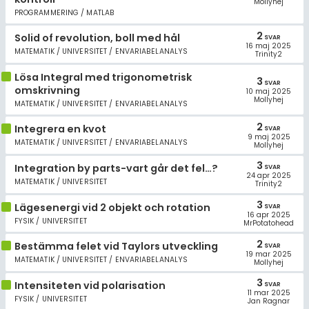
Mollyhej
Allmänna villkor
PROGRAMMERING / MATLAB
2
Cookie-inställningar
Solid of revolution, boll med hål
SVAR
16 maj 2025
MATEMATIK / UNIVERSITET / ENVARIABELANALYS
Trinity2
Lösa Integral med trigonometrisk
3
SVAR
omskrivning
10 maj 2025
Mollyhej
MATEMATIK / UNIVERSITET / ENVARIABELANALYS
2
Integrera en kvot
SVAR
9 maj 2025
MATEMATIK / UNIVERSITET / ENVARIABELANALYS
Mollyhej
3
Integration by parts-vart går det fel…?
SVAR
24 apr 2025
MATEMATIK / UNIVERSITET
Trinity2
3
Lägesenergi vid 2 objekt och rotation
SVAR
16 apr 2025
FYSIK / UNIVERSITET
MrPotatohead
2
Bestämma felet vid Taylors utveckling
SVAR
19 mar 2025
MATEMATIK / UNIVERSITET / ENVARIABELANALYS
Mollyhej
3
Intensiteten vid polarisation
SVAR
11 mar 2025
FYSIK / UNIVERSITET
Jan Ragnar