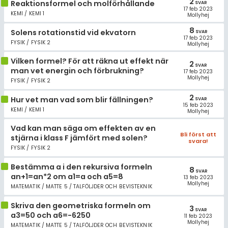
2
Reaktionsformel och molförhållande
SVAR
17 feb 2023
KEMI / KEMI 1
Mollyhej
8
Solens rotationstid vid ekvatorn
SVAR
17 feb 2023
FYSIK / FYSIK 2
Mollyhej
Vilken formel? För att räkna ut effekt när
2
SVAR
man vet energin och förbrukning?
17 feb 2023
Mollyhej
FYSIK / FYSIK 2
2
Hur vet man vad som blir fällningen?
SVAR
15 feb 2023
KEMI / KEMI 1
Mollyhej
Vad kan man säga om effekten av en
Bli först att
stjärna i klass F jämfört med solen?
svara!
FYSIK / FYSIK 2
Bestämma a i den rekursiva formeln
8
SVAR
an+1=an*2 om a1=a och a5=8
13 feb 2023
Mollyhej
MATEMATIK / MATTE 5 / TALFÖLJDER OCH BEVISTEKNIK
Skriva den geometriska formeln om
3
SVAR
a3=50 och a6=-6250
11 feb 2023
Mollyhej
MATEMATIK / MATTE 5 / TALFÖLJDER OCH BEVISTEKNIK