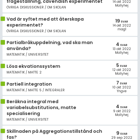
frågeställning, cavendish experimentet
14 okt 2022
Mollyhej
ÖVRIGA DISKUSSIONER / OM SKOLAN
Vad är syftet med att återskapa
19
SVAR
experimentet?
14 okt 2022
mag1
ÖVRIGA DISKUSSIONER / OM SKOLAN
Partialbråkuppdelning, vad ska man
4
SVAR
använda?
13 okt 2022
Mollyhej
MATEMATIK / UNIVERSITET
5
Lösa ekvationssystem
SVAR
12 okt 2022
MATEMATIK / MATTE 2
Mollyhej
7
Partiell integration
SVAR
10 okt 2022
MATEMATIK / MATTE 5 / INTEGRALER
Yngve
Beräkna integral med
4
variabelsubstitutions, matte
SVAR
9 okt 2022
specialisering
Mollyhej
MATEMATIK / UNIVERSITET
Skillnaden på Aggregationstillstånd och
9
SVAR
fas?
29 sep 2022