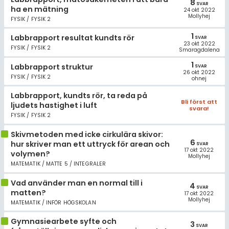
8
SVAR
ha en mätning
24 okt 2022
Mollyhej
FYSIK / FYSIK 2
1
Labbrapport resultat kundts rör
SVAR
23 okt 2022
FYSIK / FYSIK 2
Smaragdalena
1
Labbrapport struktur
SVAR
26 okt 2022
FYSIK / FYSIK 2
ohnej
Labbrapport, kundts rör, ta reda på
Bli först att
ljudets hastighet i luft
svara!
FYSIK / FYSIK 2
Skivmetoden med icke cirkulära skivor:
6
hur skriver man ett uttryck för arean och
SVAR
17 okt 2022
volymen?
Mollyhej
MATEMATIK / MATTE 5 / INTEGRALER
Vad använder man en normal till i
4
SVAR
matten?
17 okt 2022
Mollyhej
MATEMATIK / INFÖR HÖGSKOLAN
Gymnasiearbete syfte och
3
SVAR