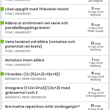
FYSIK / UNIVERSITET
Jan Ragnar
3
Lösa uppgift med Thévenin teorin
SVAR
19 sep 2024
FYSIK / UNIVERSITET
Mollyhej
Räkna ut strömmen i en serie och
6
SVAR
parallellkopplings krets!
11 sep 2024
Pieter Kuiper
FYSIK / UNIVERSITET
Veta tecknet vid ellära (notation och
12
SVAR
potential i en krets)
10 sep 2024
Mollyhej
FYSIK / UNIVERSITET
1
Notation inom ellära
SVAR
7 sep 2024
FYSIK / UNIVERSITET
Mollyhej
8
Förenkla √(2√(5(x^2)+12x+9))
SVAR
22 aug 2024
MATEMATIK / INFÖR HÖGSKOLAN
Mollyhej
Integrera (1+2z+3^z2)/(3z^3) med
7
SVAR
gränserna 1 och 2
18 aug 2024
Smaragdalena
MATEMATIK / INFÖR HÖGSKOLAN
10
Bra matte repetition inför civilingenjör?
SVAR
6 aug 2024