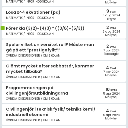
MATEMATIK / INFÖR HÖGSKOLAN
Mollyhej
9
Lösa x^4 ekvationer (pq)
SVAR
6 aug 2024
MATEMATIK / INFÖR HÖGSKOLAN
Yngve
2
Förenkla (3/2)-(4/3) * ((3/8)-(5/3))
SVAR
5 aug 2024
MATEMATIK / INFÖR HÖGSKOLAN
Mollyhej
Spelar vilket universitet roll? Måste man
2
SVAR
gå på ett ”prestigefyllt”?
7 apr 2024
Teraeagle
ÖVRIGA DISKUSSIONER / OM SKOLAN
Glömt mycket efter sabbatsår, kommer
4
SVAR
mycket tillbaka?
7 apr 2024
Mollyhej
ÖVRIGA DISKUSSIONER / OM SKOLAN
Programmeringen på
10
SVAR
civilingenjörsutbildningarna
5 apr 2024
Mollyhej
ÖVRIGA DISKUSSIONER / OM SKOLAN
Civilingenjör i teknisk fysik/ tekniks kemi/
4
SVAR
industriell ekonomi
5 apr 2024
Mollyhej
ÖVRIGA DISKUSSIONER / OM SKOLAN