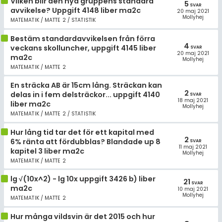
Vilken blir den nya gruppens standard
5
SVAR
avvikelse? Uppgift 4148 liber ma2c
20 maj 2021
Mollyhej
MATEMATIK / MATTE 2 / STATISTIK
Bestäm standardavvikelsen från förra
4
veckans skolluncher, uppgift 4145 liber
SVAR
20 maj 2021
ma2c
Mollyhej
MATEMATIK / MATTE 2
En sträcka AB är 15cm lång. Sträckan kan
2
delas in i fem delsträckor... uppgift 4140
SVAR
18 maj 2021
liber ma2c
Mollyhej
MATEMATIK / MATTE 2 / STATISTIK
Hur lång tid tar det för ett kapital med
2
6% ränta att fördubblas? Blandade up 8
SVAR
11 maj 2021
kapitel 3 liber ma2c
Mollyhej
MATEMATIK / MATTE 2
lg √(10x^2) - lg 10x uppgift 3426 b) liber
21
SVAR
ma2c
10 maj 2021
Mollyhej
MATEMATIK / MATTE 2
Hur många vildsvin är det 2015 och hur