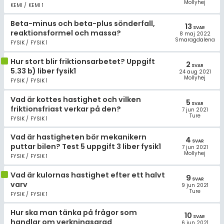
Mollyhej
KEMI / KEMI 1
Beta-minus och beta-plus sönderfall,
13
SVAR
reaktionsformel och massa?
8 maj 2022
Smaragdalena
FYSIK / FYSIK 1
Hur stort blir friktionsarbetet? Uppgift
2
SVAR
5.33 b) liber fysik1
24 aug 2021
Mollyhej
FYSIK / FYSIK 1
Vad är kottes hastighet och vilken
5
SVAR
friktionsfriast verkar på den?
7 jun 2021
Ture
FYSIK / FYSIK 1
Vad är hastigheten bör mekanikern
4
SVAR
puttar bilen? Test 5 uppgift 3 liber fysik1
7 jun 2021
Mollyhej
FYSIK / FYSIK 1
Vad är kulornas hastighet efter ett halvt
9
SVAR
varv
9 jun 2021
Ture
FYSIK / FYSIK 1
Hur ska man tänka på frågor som
10
SVAR
handlar om verkningsgrad
6 jun 2021