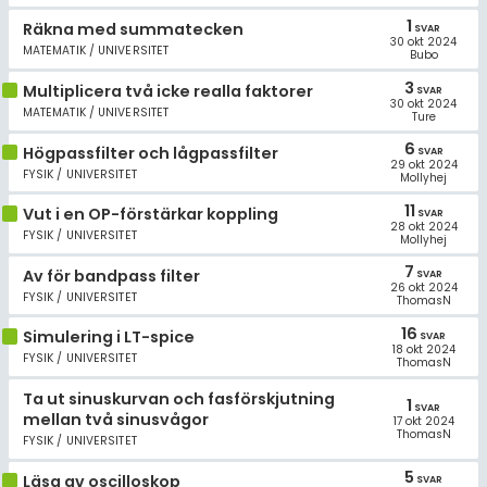
1
Räkna med summatecken
SVAR
30 okt 2024
MATEMATIK / UNIVERSITET
Bubo
3
Multiplicera två icke realla faktorer
SVAR
30 okt 2024
MATEMATIK / UNIVERSITET
Ture
6
Högpassfilter och lågpassfilter
SVAR
29 okt 2024
FYSIK / UNIVERSITET
Mollyhej
11
Vut i en OP-förstärkar koppling
SVAR
28 okt 2024
FYSIK / UNIVERSITET
Mollyhej
7
Av för bandpass filter
SVAR
26 okt 2024
FYSIK / UNIVERSITET
ThomasN
16
Simulering i LT-spice
SVAR
18 okt 2024
FYSIK / UNIVERSITET
ThomasN
Ta ut sinuskurvan och fasförskjutning
1
SVAR
mellan två sinusvågor
17 okt 2024
ThomasN
FYSIK / UNIVERSITET
5
Läsa av oscilloskop
SVAR