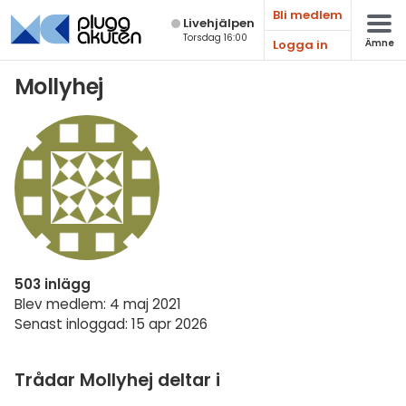
Bli medlem
Live­hjälpen
Torsdag 16:00
Logga in
Ämne
Matematik
Mollyhej
Fysik
Kemi
Biologi
Teknik & Bygg
Programmering
503 inlägg
Svenska
Blev medlem: 4 maj 2021
Senast inloggad: 15 apr 2026
Engelska
Fler språk
Trådar Mollyhej deltar i