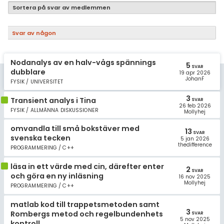
Samhällsorientering
Sortera på svar av medlemmen
Ekonomi
Svar av någon
Fler ämnen
Nodanalys av en halv-vågs spännings
Övriga diskussioner
5
SVAR
dubblare
19 apr 2026
JohanF
FYSIK / UNIVERSITET
Livehjälpen
3
Transient analys i Tina
SVAR
26 feb 2026
Topplistor
FYSIK / ALLMÄNNA DISKUSSIONER
Mollyhej
omvandla till små bokstäver med
13
Regler
SVAR
svenska tecken
5 jan 2026
thedifference
PROGRAMMERING / C++
För lärare
läsa in ett värde med cin, därefter enter
2
SVAR
och göra en ny inläsning
16 nov 2025
3 inloggade
Mollyhej
PROGRAMMERING / C++
Om Pluggakuten
matlab kod till trappetsmetoden samt
3
Rombergs metod och regelbundenhets
SVAR
5 nov 2025
kontroll