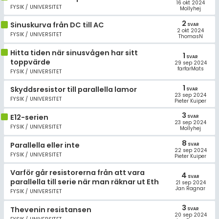
16 okt 2024
FYSIK / UNIVERSITET
Mollyhej
2
Sinuskurva från DC till AC
SVAR
2 okt 2024
FYSIK / UNIVERSITET
ThomasN
Hitta tiden när sinusvågen har sitt
1
SVAR
toppvärde
29 sep 2024
farfarMats
FYSIK / UNIVERSITET
1
Skyddsresistor till parallella lamor
SVAR
23 sep 2024
FYSIK / UNIVERSITET
Pieter Kuiper
3
E12-serien
SVAR
23 sep 2024
FYSIK / UNIVERSITET
Mollyhej
8
Parallella eller inte
SVAR
22 sep 2024
FYSIK / UNIVERSITET
Pieter Kuiper
Varför går resistorerna från att vara
4
SVAR
parallella till serie när man räknar ut Eth
21 sep 2024
Jan Ragnar
FYSIK / UNIVERSITET
3
Thevenin resistansen
SVAR
20 sep 2024