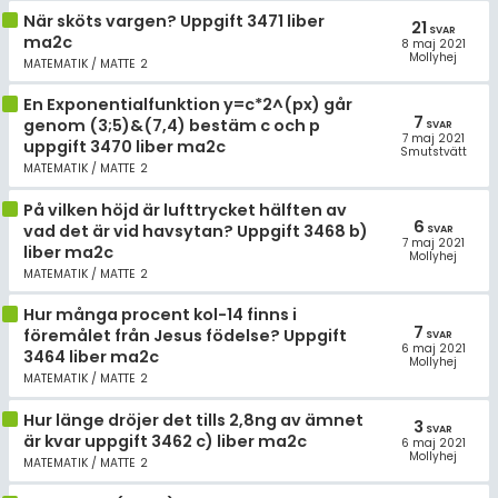
När sköts vargen? Uppgift 3471 liber
21
SVAR
ma2c
8 maj 2021
Mollyhej
MATEMATIK / MATTE 2
En Exponentialfunktion y=c*2^(px) går
7
genom (3;5)&(7,4) bestäm c och p
SVAR
7 maj 2021
uppgift 3470 liber ma2c
Smutstvätt
MATEMATIK / MATTE 2
På vilken höjd är lufttrycket hälften av
6
vad det är vid havsytan? Uppgift 3468 b)
SVAR
7 maj 2021
liber ma2c
Mollyhej
MATEMATIK / MATTE 2
Hur många procent kol-14 finns i
7
föremålet från Jesus födelse? Uppgift
SVAR
6 maj 2021
3464 liber ma2c
Mollyhej
MATEMATIK / MATTE 2
Hur länge dröjer det tills 2,8ng av ämnet
3
SVAR
är kvar uppgift 3462 c) liber ma2c
6 maj 2021
Mollyhej
MATEMATIK / MATTE 2