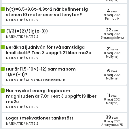
h(t)=8,5+9,8t-4,9t^2 när befinner sig
4
SVAR
stenen 10 meter över vattenytan?
9 maj 2021
Fermatrix
MATEMATIK / MATTE 2
22
(1/3)=(2)/(lg(x-3))
SVAR
9 maj 2021
MATEMATIK / MATTE 2
Smaragdalena
Beräkna ljudnivån för två samtidiga
21
SVAR
knallskott? Test 3 uppgift 21 liber ma2c
8 maj 2021
Mollyhej
MATEMATIK / MATTE 2
Hur är 11,5+10^(-12) samma som
6
SVAR
11,5^(-11)?
8 maj 2021
Mollyhej
MATEMATIK / ALLMÄNNA DISKUSSIONER
Hur mycket energi frigörs om
11
magnituden är 7,0? Test 3 uppgift 19 liber
SVAR
8 maj 2021
ma2c
Mollyhej
MATEMATIK / MATTE 2
39
Logaritmekvationer tankesätt
SVAR
8 maj 2021
MATEMATIK / MATTE 2
Anonymous75