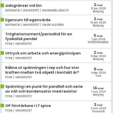
2
sidogränser vid lim
SVAR
31 jan 2025
MATEMATIK / UNIVERSITET / ENVARIABELANALYS
Mollyhej
2
Egenrum till egenvärde
SVAR
16 jan 2025
MATEMATIK / UNIVERSITET / LINJÄR ALGEBRA
Mollyhej
Tröghetsmoment/periodtid för en
5
SVAR
fysikalisk pendel
7 jan 2025
PATENTERAMERA
FYSIK / UNIVERSITET
2
Uttryck om arbete och energiprincipen
SVAR
6 dec 2024
FYSIK / UNIVERSITET
Mollyhej
Räkna ut spänningen i rep och hur stor
6
SVAR
kraften mellan två objekt i kontakt är?
4 dec 2024
Ture
FYSIK / UNIVERSITET
Spänning i en punk för parallell och serie
14
SVAR
av nät och kondensator med resistor
7 nov 2024
Mollyhej
FYSIK / UNIVERSITET
3
OP förstärkare i LT spice
SVAR
5 nov 2024
FYSIK / UNIVERSITET
ThomasN