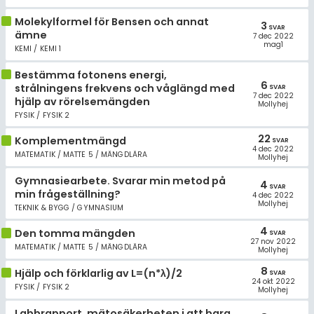
Molekylformel för Bensen och annat
3
SVAR
ämne
7 dec 2022
mag1
KEMI / KEMI 1
Bestämma fotonens energi,
6
strålningens frekvens och våglängd med
SVAR
7 dec 2022
hjälp av rörelsemängden
Mollyhej
FYSIK / FYSIK 2
22
Komplementmängd
SVAR
4 dec 2022
MATEMATIK / MATTE 5 / MÄNGDLÄRA
Mollyhej
Gymnasiearbete. Svarar min metod på
4
SVAR
min frågeställning?
4 dec 2022
Mollyhej
TEKNIK & BYGG / GYMNASIUM
4
Den tomma mängden
SVAR
27 nov 2022
MATEMATIK / MATTE 5 / MÄNGDLÄRA
Mollyhej
8
Hjälp och förklarlig av L=(n*λ)/2
SVAR
24 okt 2022
FYSIK / FYSIK 2
Mollyhej
Labbrapport, mätosäkerheten i att bara