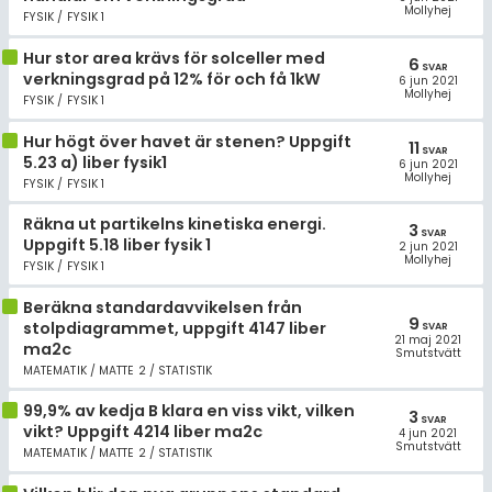
Mollyhej
FYSIK / FYSIK 1
Hur stor area krävs för solceller med
6
SVAR
verkningsgrad på 12% för och få 1kW
6 jun 2021
Mollyhej
FYSIK / FYSIK 1
Hur högt över havet är stenen? Uppgift
11
SVAR
5.23 a) liber fysik1
6 jun 2021
Mollyhej
FYSIK / FYSIK 1
Räkna ut partikelns kinetiska energi.
3
SVAR
Uppgift 5.18 liber fysik 1
2 jun 2021
Mollyhej
FYSIK / FYSIK 1
Beräkna standardavvikelsen från
9
stolpdiagrammet, uppgift 4147 liber
SVAR
21 maj 2021
ma2c
Smutstvätt
MATEMATIK / MATTE 2 / STATISTIK
99,9% av kedja B klara en viss vikt, vilken
3
SVAR
vikt? Uppgift 4214 liber ma2c
4 jun 2021
Smutstvätt
MATEMATIK / MATTE 2 / STATISTIK