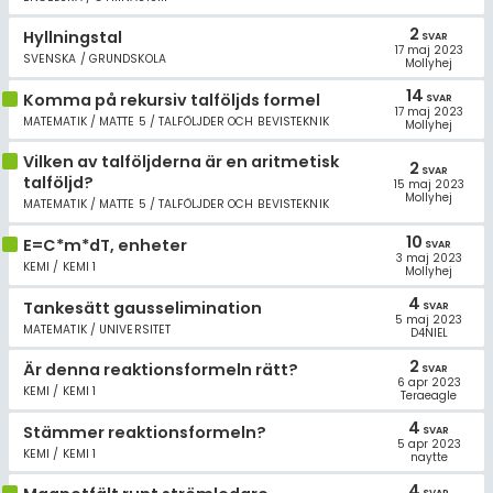
2
Hyllningstal
SVAR
17 maj 2023
SVENSKA / GRUNDSKOLA
Mollyhej
14
Komma på rekursiv talföljds formel
SVAR
17 maj 2023
MATEMATIK / MATTE 5 / TALFÖLJDER OCH BEVISTEKNIK
Mollyhej
Vilken av talföljderna är en aritmetisk
2
SVAR
talföljd?
15 maj 2023
Mollyhej
MATEMATIK / MATTE 5 / TALFÖLJDER OCH BEVISTEKNIK
10
E=C*m*dT, enheter
SVAR
3 maj 2023
KEMI / KEMI 1
Mollyhej
4
Tankesätt gausselimination
SVAR
5 maj 2023
MATEMATIK / UNIVERSITET
D4NIEL
2
Är denna reaktionsformeln rätt?
SVAR
6 apr 2023
KEMI / KEMI 1
Teraeagle
4
Stämmer reaktionsformeln?
SVAR
5 apr 2023
KEMI / KEMI 1
naytte
4
SVAR